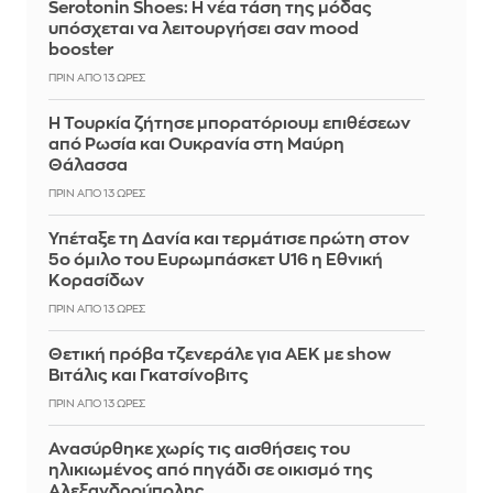
Serotonin Shoes: Η νέα τάση της μόδας
υπόσχεται να λειτουργήσει σαν mood
booster
ΠΡΙΝ ΑΠΌ 13 ΏΡΕΣ
Η Τουρκία ζήτησε μπορατόριουμ επιθέσεων
από Ρωσία και Ουκρανία στη Μαύρη
Θάλασσα
ΠΡΙΝ ΑΠΌ 13 ΏΡΕΣ
Υπέταξε τη Δανία και τερμάτισε πρώτη στον
5ο όμιλο του Ευρωμπάσκετ U16 η Εθνική
Κορασίδων
ΠΡΙΝ ΑΠΌ 13 ΏΡΕΣ
Θετική πρόβα τζενεράλε για ΑΕΚ με show
Βιτάλις και Γκατσίνοβιτς
ΠΡΙΝ ΑΠΌ 13 ΏΡΕΣ
Ανασύρθηκε χωρίς τις αισθήσεις του
ηλικιωμένος από πηγάδι σε οικισμό της
Αλεξανδρούπολης