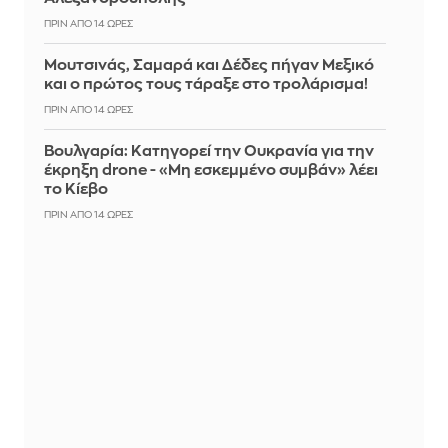
ΠΡΙΝ ΑΠΌ 14 ΏΡΕΣ
Μουτσινάς, Σαμαρά και Δέδες πήγαν Μεξικό
και ο πρώτος τους τάραξε στο τρολάρισμα!
ΠΡΙΝ ΑΠΌ 14 ΏΡΕΣ
Βουλγαρία: Κατηγορεί την Ουκρανία για την
έκρηξη drone - «Μη εσκεμμένο συμβάν» λέει
το Κίεβο
ΠΡΙΝ ΑΠΌ 14 ΏΡΕΣ