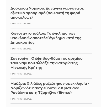
Δούκισσα Νομικού: Ξανάγινε γοργόνα σε
εξωτικό προορισμό (που αυτή τη φορά
αποκάλυψε)
ΠΡΙΝ ΑΠΌ 12 ΏΡΕΣ
Κωνσταντοπούλου: Το έγκλημα των
υποκλοπών αποτελεί έγκλημα κατά της
Δημοκρατίας
ΠΡΙΝ ΑΠΌ 12 ΏΡΕΣ
Σαντορίνη: Ο έφηβος-θύμα του αρχαίου
τσουνάμι που αλλάζει την ιστορία της
Μινωικής Κρήτης
ΠΡΙΝ ΑΠΌ 13 ΏΡΕΣ
Μαδέρα: Χιλιάδες μαζεύτηκαν σε εκκλησία -
Νόμιζαν ότι παντρεύονται ο Κριστιάνο
Ρονάλντο και η Τζορτζίνα (Βίντεο)
ΠΡΙΝ ΑΠΌ 13 ΏΡΕΣ