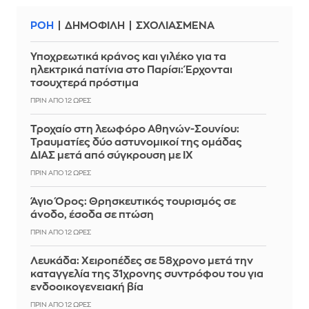
ΡΟΗ
ΔΗΜΟΦΙΛΗ
ΣΧΟΛΙΑΣΜΕΝΑ
Υποχρεωτικά κράνος και γιλέκο για τα
ηλεκτρικά πατίνια στο Παρίσι: Έρχονται
τσουχτερά πρόστιμα
ΠΡΙΝ ΑΠΌ 12 ΏΡΕΣ
Τροχαίο στη λεωφόρο Αθηνών-Σουνίου:
Τραυματίες δύο αστυνομικοί της ομάδας
ΔΙΑΣ μετά από σύγκρουση με ΙΧ
ΠΡΙΝ ΑΠΌ 12 ΏΡΕΣ
Άγιο Όρος: Θρησκευτικός τουρισμός σε
άνοδο, έσοδα σε πτώση
ΠΡΙΝ ΑΠΌ 12 ΏΡΕΣ
Λευκάδα: Χειροπέδες σε 58χρονο μετά την
καταγγελία της 31χρονης συντρόφου του για
ενδοοικογενειακή βία
ΠΡΙΝ ΑΠΌ 12 ΏΡΕΣ