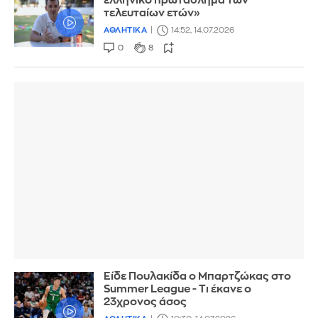
ελληνικό πρωτάθλημα των
τελευταίων ετών»
ΑΘΛΗΤΙΚΑ
14:52, 14.07.2026
0
8
Είδε Πουλακίδα ο Μπαρτζώκας στο
Summer League - Τι έκανε ο
23χρονος άσος