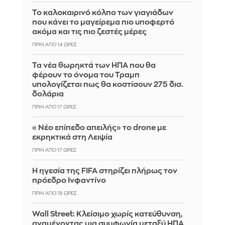
Το καλοκαιρινό κόλπο των γιαγιάδων
που κάνει το μαγείρεμα πιο υποφερτό
ακόμα και τις πιο ζεστές μέρες
ΠΡΙΝ ΑΠΌ 14 ΏΡΕΣ
Τα νέα θωρηκτά των ΗΠΑ που θα
φέρουν το όνομα του Τραμπ
υπολογίζεται πως θα κοστίσουν 275 δισ.
δολάρια
ΠΡΙΝ ΑΠΌ 17 ΏΡΕΣ
«Νέο επίπεδο απειλής» το drone με
εκρηκτικά στη Λειψία
ΠΡΙΝ ΑΠΌ 17 ΏΡΕΣ
Η ηγεσία της FIFA στηρίζει πλήρως τον
πρόεδρο Ινφαντίνο
ΠΡΙΝ ΑΠΌ 18 ΏΡΕΣ
Wall Street: Κλείσιμο χωρίς κατεύθυνση,
αναμένοντας μια συμφωνία μεταξύ ΗΠΑ