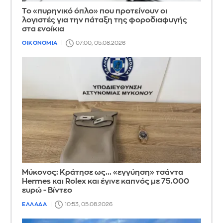
Το «πυρηνικό όπλο» που προτείνουν οι
λογιστές για την πάταξη της φοροδιαφυγής
στα ενοίκια
ΟΙΚΟΝΟΜΙΑ
07:00, 05.08.2026
Μύκονος: Κράτησε ως... «εγγύηση» τσάντα
Hermes και Rolex και έγινε καπνός με 75.000
ευρώ - Βίντεο
ΕΛΛΑΔΑ
10:53, 05.08.2026