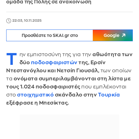
ομάδα της Πόλης σε ανακοίνωση
22:03, 10.11.2025
Προσθέστε το SKAI.gr στο
Google
Τ
ην εμπιστοσύνη της για την
αθωότητα των
δύο
ποδοσφαιριστών
της, Ερσίν
Ντεστανόγλου και Νετσίπ Γιουσάλ,
των οποίων
τα
ονόματα συμπεριλαμβάνονται στη λίστα με
τους 1.024 ποδοσφαιριστές
που εμπλέκονται
στο
στοιχηματικό
σκάνδαλο στην
Τουρκία
εξέφρασε η Μπεσίκτας.