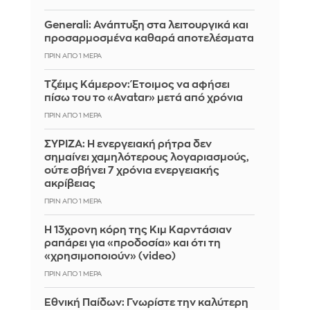
Generali: Ανάπτυξη στα λειτουργικά και
προσαρμοσμένα καθαρά αποτελέσματα
ΠΡΙΝ ΑΠΌ 1 ΜΈΡΑ
Τζέιμς Κάμερον: Έτοιμος να αφήσει
πίσω του το «Avatar» μετά από χρόνια
ΠΡΙΝ ΑΠΌ 1 ΜΈΡΑ
ΣΥΡΙΖΑ: Η ενεργειακή ρήτρα δεν
σημαίνει χαμηλότερους λογαριασμούς,
ούτε σβήνει 7 χρόνια ενεργειακής
ακρίβειας
ΠΡΙΝ ΑΠΌ 1 ΜΈΡΑ
Η 13χρονη κόρη της Κιμ Καρντάσιαν
ραπάρει για «προδοσία» και ότι τη
«χρησιμοποιούν» (video)
ΠΡΙΝ ΑΠΌ 1 ΜΈΡΑ
Εθνική Παίδων: Γνωρίστε την καλύτερη