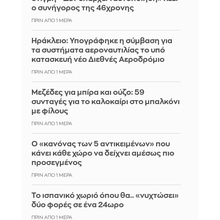
ο συνήγορος της 46χρονης
ΠΡΙΝ ΑΠΌ 1 ΜΈΡΑ
Ηράκλειο: Υπογράφηκε η σύμβαση για
τα συστήματα αεροναυτιλίας το υπό
κατασκευή νέο Διεθνές Αεροδρόμιο
ΠΡΙΝ ΑΠΌ 1 ΜΈΡΑ
Μεζέδες για μπίρα και ούζο: 59
συνταγές για το καλοκαίρι στο μπαλκόνι
με φίλους
ΠΡΙΝ ΑΠΌ 1 ΜΈΡΑ
Ο «κανόνας των 5 αντικειμένων» που
κάνει κάθε χώρο να δείχνει αμέσως πιο
προσεγμένος
ΠΡΙΝ ΑΠΌ 1 ΜΈΡΑ
Το ισπανικό χωριό όπου θα.. «νυχτώσει»
δύο φορές σε ένα 24ωρο
ΠΡΙΝ ΑΠΌ 1 ΜΈΡΑ