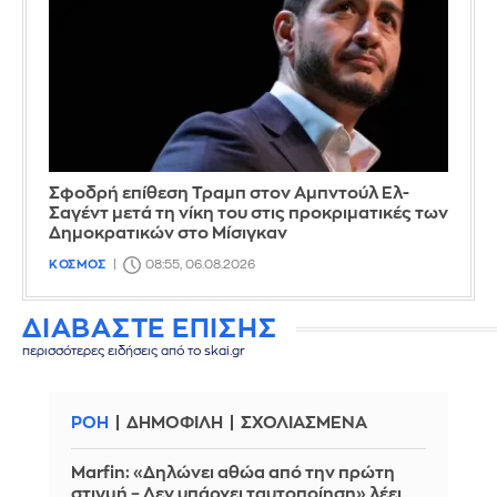
Σφοδρή επίθεση Τραμπ στον Αμπντούλ Ελ-
Σαγέντ μετά τη νίκη του στις προκριματικές των
Δημοκρατικών στο Μίσιγκαν
ΚΟΣΜΟΣ
08:55, 06.08.2026
ΔΙΑΒΑΣΤΕ ΕΠΙΣΗΣ
περισσότερες ειδήσεις από το skai.gr
ΡΟΗ
ΔΗΜΟΦΙΛΗ
ΣΧΟΛΙΑΣΜΕΝΑ
Marfin: «Δηλώνει αθώα από την πρώτη
στιγμή – Δεν υπάρχει ταυτοποίηση» λέει