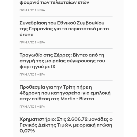
φουρνιά των τελευταίων ετών
ΠΡΙΝ ΑΠΌ 1 ΜΈΡΑ
Συνεδρίαση του Εθνικού Συμβουλίου
της Γερμανίας για το περιστατικό με το
drone
ΠΡΙΝ ΑΠΌ 1 ΜΈΡΑ
Τραγωδία στις Σέρρες: Βίντεο από τη
στιγμή της μοιραίας σύγκρουσης του
φορτηγού με ΙΧ
ΠΡΙΝ ΑΠΌ 1 ΜΈΡΑ
Προθεσμία για την Τρίτη πήρε η
46χρονη που κατηγορείται για εμπλοκή
στην επίθεση στη Marfin - Βίντεο
ΠΡΙΝ ΑΠΌ 1 ΜΈΡΑ
Χρηματιστήριο: Στις 2.606,72 μονάδες ο
Γενικός Δείκτης Τιμών, με οριακή πτώση
0,07%