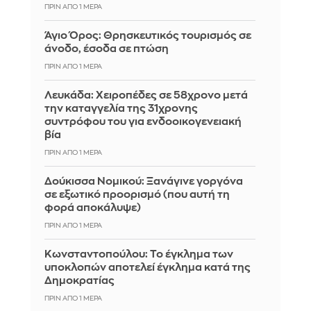
ΠΡΙΝ ΑΠΌ 1 ΜΈΡΑ
Άγιο Όρος: Θρησκευτικός τουρισμός σε
άνοδο, έσοδα σε πτώση
ΠΡΙΝ ΑΠΌ 1 ΜΈΡΑ
Λευκάδα: Χειροπέδες σε 58χρονο μετά
την καταγγελία της 31χρονης
συντρόφου του για ενδοοικογενειακή
βία
ΠΡΙΝ ΑΠΌ 1 ΜΈΡΑ
Δούκισσα Νομικού: Ξανάγινε γοργόνα
σε εξωτικό προορισμό (που αυτή τη
φορά αποκάλυψε)
ΠΡΙΝ ΑΠΌ 1 ΜΈΡΑ
Κωνσταντοπούλου: Το έγκλημα των
υποκλοπών αποτελεί έγκλημα κατά της
Δημοκρατίας
ΠΡΙΝ ΑΠΌ 1 ΜΈΡΑ