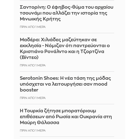
Σαντορίνη: Ο έφηβος-θύμα του αρχαίου
τσουνάμι που αλλάζει την ιστορία της
Μινωικής Κρήτης
ΠΡΙΝ ΑΠΌ 1 ΜΈΡΑ
Μαδέρα: Χιλιάδες μαζεύτηκαν σε
εκκλησία - Νόμιζαν ότι παντρεύονται ο
Κριστιάνο Ρονάλντο και η Τζορτζίνα
(Βίντεο)
ΠΡΙΝ ΑΠΌ 1 ΜΈΡΑ
Serotonin Shoes: Η νέα τάση της μόδας
υπόσχεται να λειτουργήσει σαν mood
booster
ΠΡΙΝ ΑΠΌ 1 ΜΈΡΑ
Η Τουρκία ζήτησε μπορατόριουμ
επιθέσεων από Ρωσία και Ουκρανία στη
Μαύρη Θάλασσα
ΠΡΙΝ ΑΠΌ 1 ΜΈΡΑ