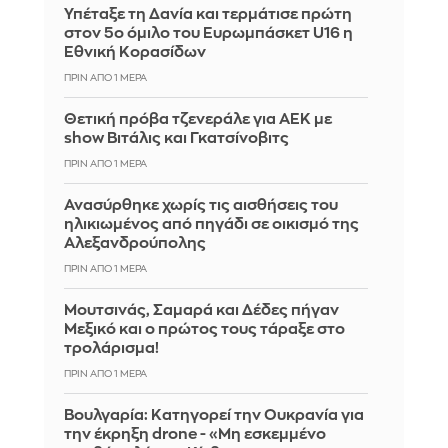
Υπέταξε τη Δανία και τερμάτισε πρώτη
στον 5ο όμιλο του Ευρωμπάσκετ U16 η
Εθνική Κορασίδων
ΠΡΙΝ ΑΠΌ 1 ΜΈΡΑ
Θετική πρόβα τζενεράλε για ΑΕΚ με
show Βιτάλις και Γκατσίνοβιτς
ΠΡΙΝ ΑΠΌ 1 ΜΈΡΑ
Ανασύρθηκε χωρίς τις αισθήσεις του
ηλικιωμένος από πηγάδι σε οικισμό της
Αλεξανδρούπολης
ΠΡΙΝ ΑΠΌ 1 ΜΈΡΑ
Μουτσινάς, Σαμαρά και Δέδες πήγαν
Μεξικό και ο πρώτος τους τάραξε στο
τρολάρισμα!
ΠΡΙΝ ΑΠΌ 1 ΜΈΡΑ
Βουλγαρία: Κατηγορεί την Ουκρανία για
την έκρηξη drone - «Μη εσκεμμένο