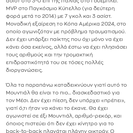
ασίστ στο 3-0 επί της Ιταλίας στο Γουέμπλεϊ.
MVP στο Παγκόσμιο Κύπελλο (για δεύτερη
φορά μετά το 2014) με 7 γκολ και 3 ασίστ.
Μοναδική εξαίρεση το Κόπα Αμέρικα 2024, στο
οποίο αγωνιζόταν με πρόβλημα τραυματισμού.
Δεν έχει υπάρξει παίκτης που όχι μόνο να έχει
κάνει όσα εκείνος, αλλά έστω να έχει πλησιάσει
τους αριθμούς και την τρομακτική
επιδραστικότητά του σε τόσες πολλές
διοργανώσεις.
Όλα τα παραπάνω καταδεικνύουν γιατί αυτό το
Μουντιάλ θα είναι το πιο… διασκεδαστικό για
τον Μέσι. Δεν έχει πίεση, δεν υπάρχει «πρέπει»,
γιατί ό,τι ήταν να κάνει το έκανε. Θα έχει
αγωνιστεί σε έξι Μουντιάλ, αριθμό-ρεκόρ, και
όποιος πιστεύει ότι δεν έχει κίνητρο για το
back-to-back πλανάται πλάνην οικτράν. Ο