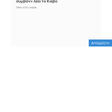
συμβάν» λέει το Κίεβο
ΠΡΙΝ ΑΠΌ 1 ΜΈΡΑ
Απόρρητο