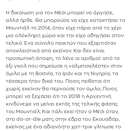
Η δικαίωση για τον Μέσι μπορεί να άργησε,
αλλά ήρθε. Θα μπορούσε να είχε κατακτήσει το
Μουντιάλ το 2014, όταν είχε πάρει από το χέρι
μια ολόκληρη χώρα και την είχε οδηγήσει στον
τελικό. Ένα σύνολο παικτών που εξαρτιόταν
αποκλειστικά από εκείνον. Και δεν είναι
προσωπική άποψη, το λένε οι αριθμοί: από τα
έξι γκολ που σημείωσε η «αλμπισελέστε» στον
όμιλο με τη Βοσνία, το Ιράν και τη Νιγηρία, τα
τέσσερα ήταν δικά του. Ποιος πείθεται ότι
χωρίς εκείνον θα περνούσε τον όμιλο; Ποιος
μπορεί να ξεχάσει ότι το 2018 η Αργεντινή
κινδύνεψε να μείνει εκτός της τελικής φάσης
του Μουντιάλ; Και πάλι εκεί ήταν ο Μέσι όταν,
στο do-or-die ματς στην έδρα του Εκουαδόρ,
εκείνος με ένα αδιανόητο χατ-τρικ γλίτωσε το