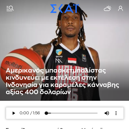
Αμερικανός μπασκετμπολίστας
κινδυνεύει με εκτέλεση στην
Ινδονησία για καραμέλες κάνναβης
αξίας 400 δολαρίων