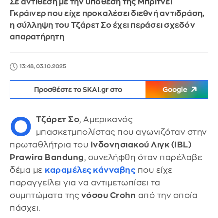
Σε αντίθεση με την υπόθεση της Μπρίτνεϊ
Γκράινερ που είχε προκαλέσει διεθνή αντιδράση,
η σύλληψη του Τζάρετ Σο έχει περάσει σχεδόν
απαρατήρητη
13:48, 03.10.2025
Προσθέστε το SKAI.gr στο
Google
Ο
Τζάρετ Σο
, Αμερικανός
μπασκετμπολίστας που αγωνιζόταν στην
πρωταθλήτρια του
Ινδονησιακού Λιγκ (IBL)
Prawira Bandung
, συνελήφθη όταν παρέλαβε
δέμα με
καραμέλες κάνναβης
που είχε
παραγγείλει για να αντιμετωπίσει τα
συμπτώματα της
νόσου Crohn
από την οποία
πάσχει.