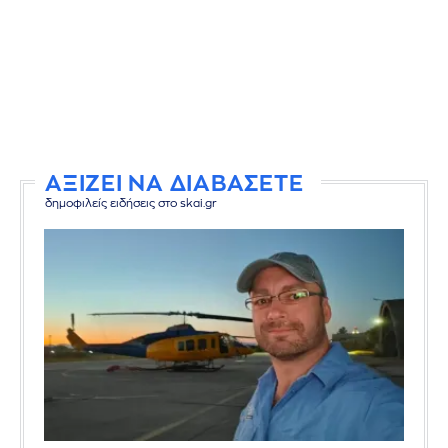
ΑΞΙΖΕΙ ΝΑ ΔΙΑΒΑΣΕΤΕ
δημοφιλείς ειδήσεις στο skai.gr