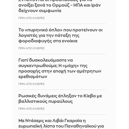
ανοίξει ξανά το Ορμούζ – ΗΠΑ και Ιράν
δείχνουν συμφωνία
ΠΡΙΝ ΑΠΌ 2 ΜΈΡΕΣ
Το «πυρηνικό όπλο» που προτείνουν οι
λογιστές για την πάταξη της
φοροδιαφυγής στα ενοίκια
ΠΡΙΝ ΑΠΌ 2 ΜΈΡΕΣ
Γιατί δυσκολευόμαστε να
συγκεντρωθούμε; Η «μάχη» της
προσοχής στην εποχή των αμέτρητων
ερεθισμάτων
ΠΡΙΝ ΑΠΌ 2 ΜΈΡΕΣ
Ρωσικές δυνάμεις έπληξαν το Κίεβο με
βαλλιστικούς πυραύλους
ΠΡΙΝ ΑΠΌ 2 ΜΈΡΕΣ
Με Ντέσερς και Λιβάι Γκαρσία η
ευρωπαϊκή λίστα του Παναθηναϊκού για