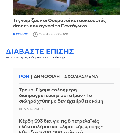
Τι γνωρίζουν οι Ουκρανοί κατασκευαστές
drones που αγνοεί το Πεντάγωνο
ΚΟΣΜΟΣ
00:01, 04.08.2026
ΔΙΑΒΑΣΤΕ ΕΠΙΣΗΣ
περισσότερες ειδήσεις από το skai.gr
ΡΟΗ
ΔΗΜΟΦΙΛΗ
ΣΧΟΛΙΑΣΜΕΝΑ
Τραμπ: Είχαμε «ολοήμερη
διαπραγμάτευση» με το Ιράν - Το
σκληρό χτύπημα δεν έχει έρθει ακόμη
ΠΡΙΝ ΑΠΌ 2 ΜΈΡΕΣ
Κέρδη $93 δισ. για τις 8 πετρελαϊκές
ελέω πολέμου και κλιματικής κρίσης -
Έβγαζαν $700.000 το λεπτό