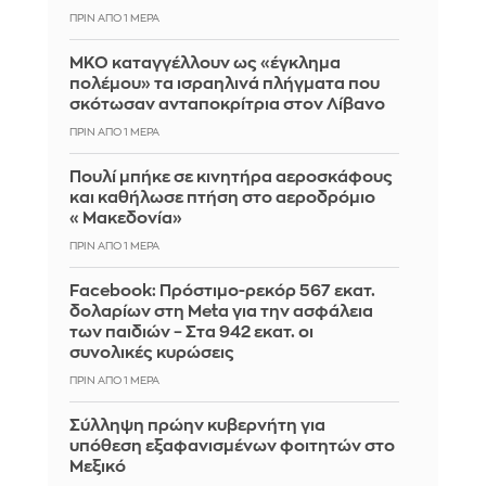
ΠΡΙΝ ΑΠΌ 1 ΜΈΡΑ
ΜΚΟ καταγγέλλουν ως «έγκλημα
πολέμου» τα ισραηλινά πλήγματα που
σκότωσαν ανταποκρίτρια στον Λίβανο
ΠΡΙΝ ΑΠΌ 1 ΜΈΡΑ
Πουλί μπήκε σε κινητήρα αεροσκάφους
και καθήλωσε πτήση στο αεροδρόμιο
«Μακεδονία»
ΠΡΙΝ ΑΠΌ 1 ΜΈΡΑ
Facebook: Πρόστιμο-ρεκόρ 567 εκατ.
δολαρίων στη Meta για την ασφάλεια
των παιδιών – Στα 942 εκατ. οι
συνολικές κυρώσεις
ΠΡΙΝ ΑΠΌ 1 ΜΈΡΑ
Σύλληψη πρώην κυβερνήτη για
υπόθεση εξαφανισμένων φοιτητών στο
Μεξικό