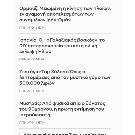
Ορμούζ: Μειωμένη η κίνηση των πλοίων,
εν αναμονή αποτελεσμάτων των
συνομιλιών Ιράν-Ομάν
ΠΡΙΝ ΑΠΌ 1 ΜΈΡΑ
Ισπανία: Ο… «Γαλαξιακός βοσκός», το
DIY αστεροσκοπείο του και η ολική
έκλειψη Ηλίου
ΠΡΙΝ ΑΠΌ 1 ΜΈΡΑ
Ζεντάγια-Τομ Χόλαντ: Όλες οι
λεπτομέρειες από τον μυστικό γάμο των
500.000 λιρών
ΠΡΙΝ ΑΠΌ 1 ΜΈΡΑ
Μυστράς: Από φυσικά αίτια ο θάνατος
του 90χρονου, η πρώτη εκτίμηση του
ιατροδικαστή
ΠΡΙΝ ΑΠΌ 1 ΜΈΡΑ