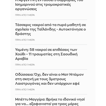
Η Αργεντινή εντάσσει 3 συμμορίες του
Ισημερινού στις τρομοκρατικές
οργανώσεις
ΠΡΙΝ ΑΠΌ 1 ΜΈΡΑ
Τέσσερις νεκροί από τα πυρά μαθητή σε
σχολείο της Ταϊλάνδης - Αυτοκτόνησε ο
δράστης
ΠΡΙΝ ΑΠΌ 1 ΜΈΡΑ
Υεμένη: 58 νεκροί σε επιθέσεις των
Χούθι – 11 τραυματίες στη Σαουδική
Αραβία
ΠΡΙΝ ΑΠΌ 1 ΜΈΡΑ
Οδύσσεια: Όχι, δεν είναι ο Ματ Ντέιμον
στη σκηνή με τους 3μετρους
Λαιστρυγόνες και δεν υπάρχουν εφέ
ΠΡΙΝ ΑΠΌ 1 ΜΈΡΑ
Μπέττυ Μαγγίρα: Βρήκε το ιδανικό νησί
για να... εξαφανιστεί για τρεις μέρες