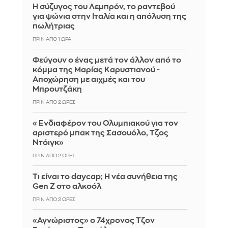
Η σύζυγος του Λεμπρόν, το ραντεβού
για ψώνια στην Ιταλία και η απόλυση της
πωλήτριας
ΠΡΙΝ ΑΠΌ 1 ΏΡΑ
Φεύγουν ο ένας μετά τον άλλον από το
κόμμα της Μαρίας Καρυστιανού -
Αποχώρηση με αιχμές και του
Μπρουτζάκη
ΠΡΙΝ ΑΠΌ 2 ΏΡΕΣ
«Ενδιαφέρον του Ολυμπιακού για τον
αριστερό μπακ της Σασουόλο, Τζος
Ντόιγκ»
ΠΡΙΝ ΑΠΌ 2 ΏΡΕΣ
Τι είναι το daycap; Η νέα συνήθεια της
Gen Z στο αλκοόλ
ΠΡΙΝ ΑΠΌ 2 ΏΡΕΣ
«Αγνώριστος» ο 74χρονος Τζον