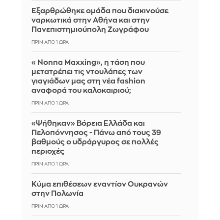
Εξαρθρώθηκε ομάδα που διακινούσε
ναρκωτικά στην Αθήνα και στην
Πανεπιστημιούπολη Ζωγράφου
ΠΡΙΝ ΑΠΌ 1 ΏΡΑ
«Nonna Maxxing», η τάση που
μετατρέπει τις ντουλάπες των
γιαγιάδων μας στη νέα fashion
αναφορά του καλοκαιριού;
ΠΡΙΝ ΑΠΌ 1 ΏΡΑ
«Ψήθηκαν» Βόρεια Ελλάδα και
Πελοπόννησος - Πάνω από τους 39
βαθμούς ο υδράργυρος σε πολλές
περιοχές
ΠΡΙΝ ΑΠΌ 1 ΏΡΑ
Κύμα επιθέσεων εναντίον Ουκρανών
στην Πολωνία
ΠΡΙΝ ΑΠΌ 1 ΏΡΑ