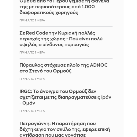
Ομάδα από το Περού γέμισε τη φανέλα
της με περισσότερους από 1.000
διαφορετικούς χορηγούς
ΠΡΙΝ ΑΠΌ 1 ΜΈΡΑ
Σε Red Code την Κυριακή πολλές
περιοχές της χώρας - Πού είναι πολύ
υψηλός ο κίνδυνος πυρκαγιάς
ΠΡΙΝ ΑΠΌ 1 ΜΈΡΑ
Πύραυλος στόχευσε πλοίο της ADNOC
στο Στενό του Ορμούζ
ΠΡΙΝ ΑΠΌ 1 ΜΈΡΑ
IRGC: Το άνοιγμα του Ορμούζ δεν
σχετίζεται με τις διαπραγματεύσεις Ιράν
- Ομάν
ΠΡΙΝ ΑΠΌ 1 ΜΈΡΑ
Πετρογιάννη: Η παρατήρηση που
δέχτηκε για τον σκύλο της, εφερε επική
αντίδραση που μας γονάτισε