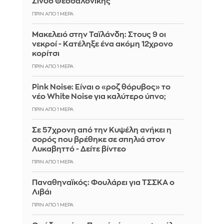
Σίνδο Θεσσαλονίκης
ΠΡΙΝ ΑΠΌ 1 ΜΈΡΑ
Μακελειό στην Ταϊλάνδη: Στους 9 οι
νεκροί - Κατέληξε ένα ακόμη 12χρονο
κορίτσι
ΠΡΙΝ ΑΠΌ 1 ΜΈΡΑ
Pink Noise: Είναι ο «ροζ θόρυβος» το
νέο White Noise για καλύτερο ύπνο;
ΠΡΙΝ ΑΠΌ 1 ΜΈΡΑ
Σε 57χρονη από την Κυψέλη ανήκει η
σορός που βρέθηκε σε σπηλιά στον
Λυκαβηττό - Δείτε βίντεο
ΠΡΙΝ ΑΠΌ 1 ΜΈΡΑ
Παναθηναϊκός: Φουλάρει για ΤΣΣΚΑ ο
Λιβάι
ΠΡΙΝ ΑΠΌ 1 ΜΈΡΑ