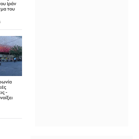
ου Ιράν
γμα του
6
φωνία
κές
ς -
νοίξει