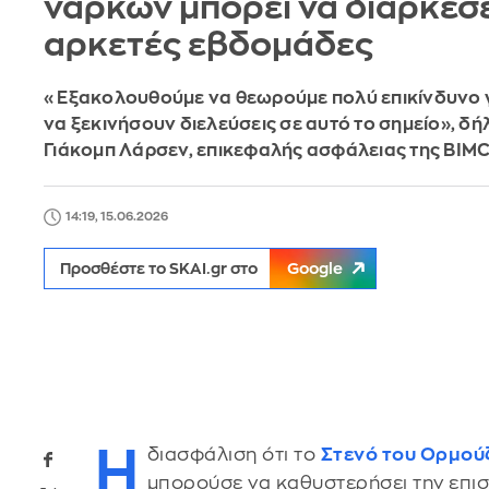
ναρκών μπορεί να διαρκέσε
αρκετές εβδομάδες
«Εξακολουθούμε να θεωρούμε πολύ επικίνδυνο γ
να ξεκινήσουν διελεύσεις σε αυτό το σημείο», δ
Γιάκομπ Λάρσεν, επικεφαλής ασφάλειας της BIM
14:19, 15.06.2026
Προσθέστε το SKAI.gr στο
Google
Η
διασφάλιση ότι το
Στενό του Ορμού
μπορούσε να καθυστερήσει την επισ