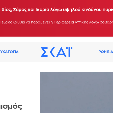
 Χίος, Σάμος και Ικαρία λόγω υψηλού κινδύνου πυρ
 εξακολουθεί να παραμένει η Περιφέρεια Αττικής λόγω σοβα
ΥΧΑΓΩΓΙΑ
ΡΟΗ ΕΙ
πισμός