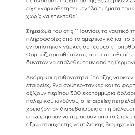
σε ακρόαση της Επιτροπής Εξωτερικών Σχ
είχε «ναρκοθετήσει μεγάλα τμήματα του Ο
χωρίς να επεκταθεί.
Σημειώμά του στις 11 Ιουνίου, το ναυτικό 
πληροφορίες από το αμερικανικό και το β
εντοπίστηκαν νάρκες σε τέσσερις τοποθε
Ορμούζ, προσθέτοντας ότι οι τοποθεσίες
δυνατόν να επαληθευτούν από τη Γερμανί
Ακόμη και η πιθανότητα ύπαρξης ναρκών 
εταιρείες. Ένα σούπερ-τάνκερ και το φορ
αξίζουν περίπου 300 εκατομμύρια δολάρι
πολεμικού κινδύνου, οι εταιρείες πετρελ
χρειάζονταν διαβεβαιώσεις ότι η διέλευσ
επιχειρήσουν να περάσουν από το Στενό
αξιωματούχοι της ναυτιλιακής βιομηχανία