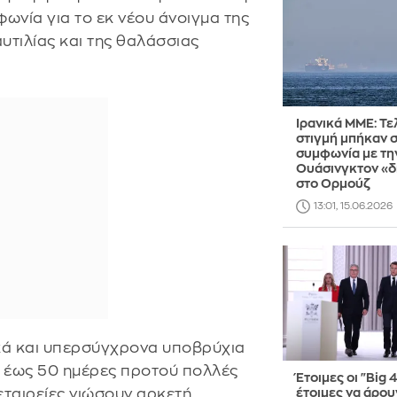
ωνία για το εκ νέου άνοιγμα της
υτιλίας και της θαλάσσιας
Ιρανικά ΜΜΕ: Τε
στιγμή μπήκαν 
συμφωνία με τη
Ουάσινγκτον «δ
στο Ορμούζ
13:01, 15.06.2026
ικά και υπερσύγχρονα υποβρύχια
0 έως 50 ημέρες προτού πολλές
Έτοιμες οι "Big 4
εταιρείες νιώσουν αρκετή
έτοιμες να άρουν