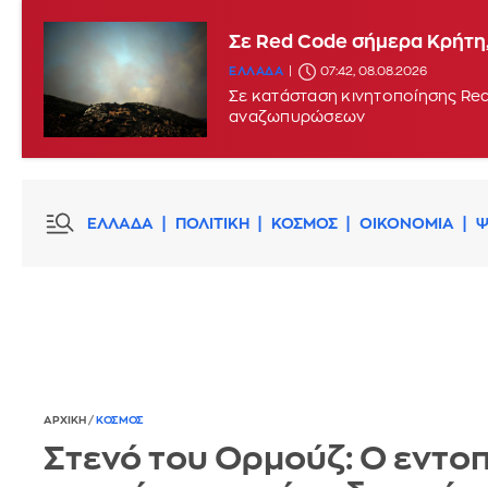
Σε Red Code σήμερα Κρήτη,
ΕΛΛΑΔΑ
07:42, 08.08.2026
Σε κατάσταση κινητοποίησης Red
αναζωπυρώσεων
ΕΛΛΑΔΑ
ΠΟΛΙΤΙΚΗ
ΚΟΣΜΟΣ
ΟΙΚΟΝΟΜΙΑ
Ψ
ΑΡΧΙΚΗ
/
ΚΟΣΜΟΣ
Στενό του Ορμούζ: Ο εντο