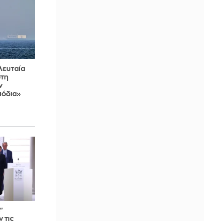
λευταία
στη
ν
ιόδια»
"
 τις