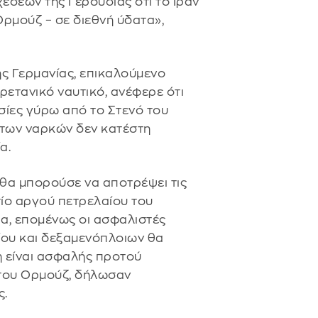
έσεων της Γερουσίας ότι το Ιράν
ρμούζ – σε διεθνή ύδατα»,
της Γερμανίας, επικαλούμενο
ρετανικό ναυτικό, ανέφερε ότι
σίες γύρω από το Στενό του
 των ναρκών δεν κατέστη
α.
θα μπορούσε να αποτρέψει τις
τίο αργού πετρελαίου του
α, επομένως οι ασφαλιστές
αίου και δεξαμενόπλοιων θα
η είναι ασφαλής προτού
 του Ορμούζ, δήλωσαν
ς.