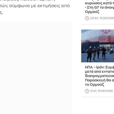
κυρώσεις κατά τ
ών, σύμφωνα με εκτιμήσεις από
- Στη G7 το άνοι
Ορμούζ
ς.
02:40, 15.06.202
ΗΠΑ – Ιράν: Συμ
μετά από εντατι
διαπραγματεύσει
Παρασκευή θα α
το Ορμούζ
01:41, 15.06.2026