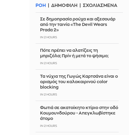
ΡΟΗ
ΔΗΜΟΦΙΛΗ
ΣΧΟΛΙΑΣΜΕΝΑ
Σε δημοπρασία ρούχα και αξεσουάρ
από την ταινία «The Devil Wears
Prada 2»
IN 2 HOURS
Πότε πρέπει να αλατίζεις τη
μπριζόλα; Πρίν ή μετά το ψήσιμο;
IN 2 HOURS
Τα νύχια της Γωγώς Καρτσάνα είναι ο
ορισμός του καλοκαιρινού color
blocking
IN 2 HOURS
Φωτιά σε ακατοίκητο κτίριο στην οδό
Κουμουνδούρου - Απεγκλωβίστηκε
άτομο
IN 2 HOURS