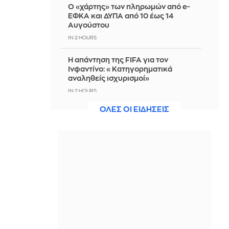
Ο «χάρτης» των πληρωμών από e-
ΕΦΚΑ και ΔΥΠΑ από 10 έως 14
Αυγούστου
IN 2 HOURS
Η απάντηση της FIFA για τον
Ινφαντίνο: «Κατηγορηματικά
αναληθείς ισχυρισμοί»
IN 2 HOURS
ΟΛΕΣ ΟΙ ΕΙΔΗΣΕΙΣ
CNN: Ο κορυφαίος στρατηγός του
Τραμπ αναζητά διέξοδο από τον
πόλεμο με το Ιράν
IN 1 HOUR
Ο απεσταλμένος του ΟΗΕ για την
Υεμένη προειδοποιεί για κίνδυνο
μεγάλης κλίμακας σύγκρουσης στη
χώρα
IN 1 HOUR
Meteo: Η ενέργεια της φωτιάς σε