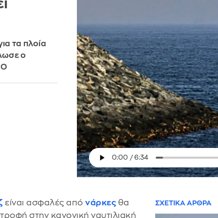
ι
ια τα πλοία
ήλωσε ο
CO
ζ
είναι ασφαλές από
νάρκες
θα
ΣΧΕΤΙΚΑ ΑΡΘΡΑ
τροφή στην κανονική ναυτιλιακή