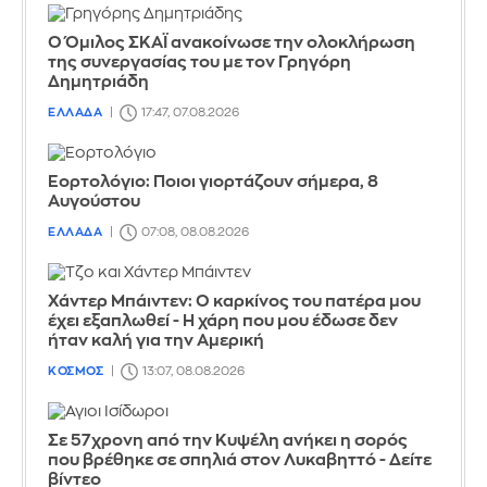
Ο Όμιλος ΣΚΑΪ ανακοίνωσε την ολοκλήρωση
της συνεργασίας του με τον Γρηγόρη
Δημητριάδη
ΕΛΛΑΔΑ
17:47, 07.08.2026
Εορτολόγιο: Ποιοι γιορτάζουν σήμερα, 8
Αυγούστου
ΕΛΛΑΔΑ
07:08, 08.08.2026
Χάντερ Μπάιντεν: Ο καρκίνος του πατέρα μου
έχει εξαπλωθεί - Η χάρη που μου έδωσε δεν
ήταν καλή για την Αμερική
ΚΟΣΜΟΣ
13:07, 08.08.2026
Σε 57χρονη από την Κυψέλη ανήκει η σορός
που βρέθηκε σε σπηλιά στον Λυκαβηττό - Δείτε
βίντεο