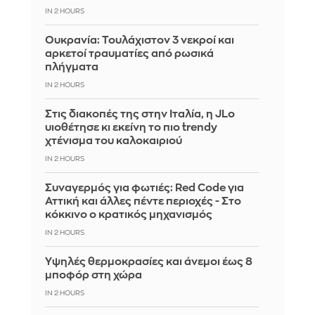
IN 2 HOURS
Ουκρανία: Τουλάχιστον 3 νεκροί και
αρκετοί τραυματίες από ρωσικά
πλήγματα
IN 2 HOURS
Στις διακοπές της στην Ιταλία, η JLo
υιοθέτησε κι εκείνη το πιο trendy
χτένισμα του καλοκαιριού
IN 2 HOURS
Συναγερμός για φωτιές: Red Code για
Αττική και άλλες πέντε περιοχές - Στο
κόκκινο ο κρατικός μηχανισμός
IN 2 HOURS
Υψηλές θερμοκρασίες και άνεμοι έως 8
μποφόρ στη χώρα
IN 2 HOURS