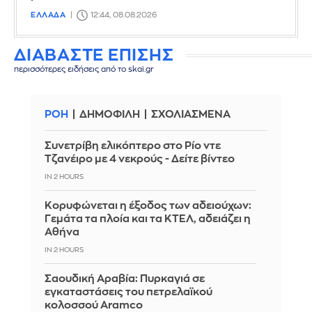
ΕΛΛΑΔΑ
12:44, 08.08.2026
ΔΙΑΒΑΣΤΕ ΕΠΙΣΗΣ
περισσότερες ειδήσεις από το skai.gr
ΡΟΗ
ΔΗΜΟΦΙΛΗ
ΣΧΟΛΙΑΣΜΕΝΑ
Συνετρίβη ελικόπτερο στο Ρίο ντε
Τζανέιρο με 4 νεκρούς - Δείτε βίντεο
IN 2 HOURS
Κορυφώνεται η έξοδος των αδειούχων:
Γεμάτα τα πλοία και τα ΚΤΕΛ, αδειάζει η
Αθήνα
IN 2 HOURS
Σαουδική Αραβία: Πυρκαγιά σε
εγκαταστάσεις του πετρελαϊκού
κολοσσού Aramco