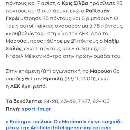
πόντους και 7 ασίστ, ο
Κρις Σίλβα
πρόσθεσε 25
πόντους και 9 ριμπάουντ, ενώ ο
ΡαϊΚουάν
Γκρέι
μέτρησε 25 πόντους και 6 ριμπάουντ. Οι
τρεις αυτοί παίκτες σκόραραν μαζί 78 πόντους,
«κουβαλώντας» στη νίκη την ΑΕΚ. Από το
Μαρούσι, προσπάθησε με 21 πόντους ο
Μαξίμ
Σαλάς
, ενώ 11 πόντους και 8 ασίστ είχε ο
Ντάριλ Μέικον κόντρα στην πρώην ομάδα του.
Στην επόμενη (8η) αγωνιστική, το
Μαρούσι
θα
υποδεχθεί τον
Ηρακλή
(23/11, 13:00), ενώ
η
ΑΕΚ
έχει ρεπό.
Τα δεκάλεπτα:
24-28, 43-48, 71-77, 82-103
Πηγή:
sport-fm.gr
«Επίσημα τρελοί»: Ο «Manimal» έγινε παιχνίδι
μέσω της Artificial Intelligence και έστειλε