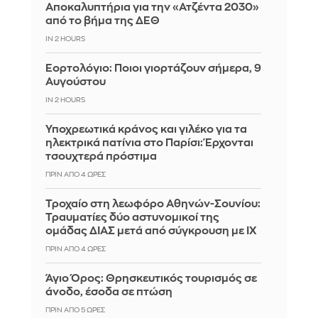
Αποκαλυπτήρια για την «Ατζέντα 2030»
από το βήμα της ΔΕΘ
IN 2 HOURS
Εορτολόγιο: Ποιοι γιορτάζουν σήμερα, 9
Αυγούστου
IN 2 HOURS
Υποχρεωτικά κράνος και γιλέκο για τα
ηλεκτρικά πατίνια στο Παρίσι: Έρχονται
τσουχτερά πρόστιμα
ΠΡΙΝ ΑΠΌ 4 ΏΡΕΣ
Τροχαίο στη λεωφόρο Αθηνών-Σουνίου:
Τραυματίες δύο αστυνομικοί της
ομάδας ΔΙΑΣ μετά από σύγκρουση με ΙΧ
ΠΡΙΝ ΑΠΌ 4 ΏΡΕΣ
Άγιο Όρος: Θρησκευτικός τουρισμός σε
άνοδο, έσοδα σε πτώση
ΠΡΙΝ ΑΠΌ 5 ΏΡΕΣ