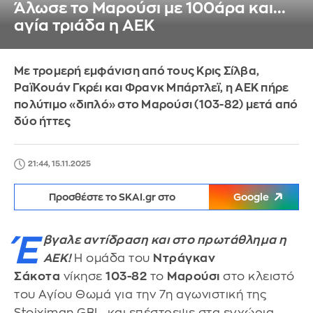
Άλωσε το Μαρούσι με 100άρα και...
αγία τριάδα η ΑΕΚ
Με τρομερή εμφάνιση από τους Κρις Σίλβα,
ΡαϊΚουάν Γκρέι και Φρανκ Μπάρτλεϊ, η ΑΕΚ πήρε
πολύτιμο «διπλό» στο Μαρούσι (103-82) μετά από
δύο ήττες
21:44, 15.11.2025
Προσθέστε το SKAI.gr στο
Google
Έ
βγαλε αντίδραση και στο πρωτάθλημα η
ΑΕΚ!
Η ομάδα του
Ντράγκαν
Σάκοτα
νίκησε
103-82
το
Μαρούσι
στο κλειστό
του Αγίου Θωμά για την 7η αγωνιστική της
Stoiximan GBL, και επέστρεψε στα εγχώρια