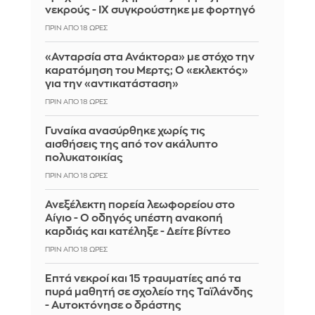
νεκρούς - ΙΧ συγκρούστηκε με φορτηγό
ΠΡΙΝ ΑΠΌ 18 ΏΡΕΣ
«Ανταρσία στα Ανάκτορα» με στόχο την
καρατόμηση του Μερτς; Ο «εκλεκτός»
για την «αντικατάσταση»
ΠΡΙΝ ΑΠΌ 18 ΏΡΕΣ
Γυναίκα ανασύρθηκε χωρίς τις
αισθήσεις της από τον ακάλυπτο
πολυκατοικίας
ΠΡΙΝ ΑΠΌ 18 ΏΡΕΣ
Ανεξέλεκτη πορεία λεωφορείου στο
Αίγιο - Ο οδηγός υπέστη ανακοπή
καρδιάς και κατέληξε - Δείτε βίντεο
ΠΡΙΝ ΑΠΌ 18 ΏΡΕΣ
Επτά νεκροί και 15 τραυματίες από τα
πυρά μαθητή σε σχολείο της Ταϊλάνδης
- Αυτοκτόνησε ο δράστης