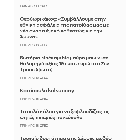
ΠΡΙΝ ΑΠΌ 18 ΏΡΕΣ
Θεοδωρικάκος: «Συμβάλλουμε στην
εθνική ασφάλεια της πατρίδας μας με
νέο αναπτυξιακό καθεστώς για την
Άμυνα»
ΠΡΙΝ ΑΠΌ 18 ΏΡΕΣ
Βικτόρια Μπέκαμ: Με μαύρο μπικίνι σε
θαλαμηγό αξίας 19 εκατ. ευρώ στο Σεν
Τροπέ (φωτό)
ΠΡΙΝ ΑΠΌ 18 ΏΡΕΣ
Κοτόπουλο katsu curry
ΠΡΙΝ ΑΠΌ 18 ΏΡΕΣ
Το απλό κόλπο για να ξεφλουδίζεις τις
ψητές πιπεριές πανεύκολα
ΠΡΙΝ ΑΠΌ 18 ΏΡΕΣ
Τροχαίο δυστύχημα στις Σέρρες με δύο