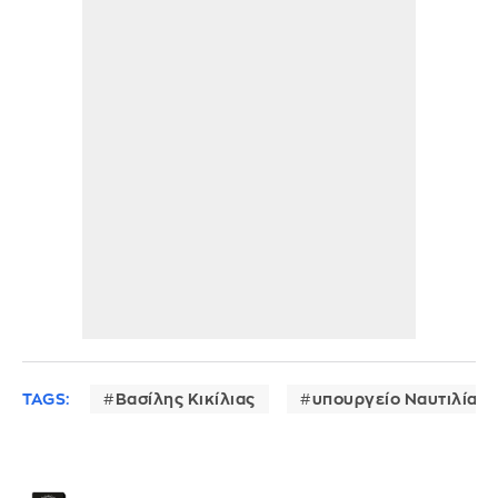
TAGS:
Βασίλης Κικίλιας
υπουργείο Ναυτιλίας