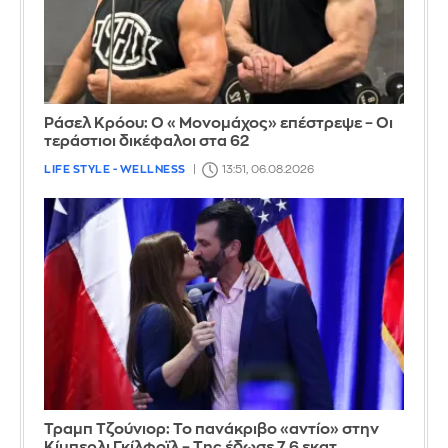
Ράσελ Κρόου: Ο «Μονομάχος» επέστρεψε – Οι
τεράστιοι δικέφαλοι στα 62
LIFE STYLE - WELLNESS
13:51, 06.08.2026
Τραμπ Τζούνιορ: Το πανάκριβο «αντίο» στην
Κίμπερλι Γκίλφοϊλ – Της έδωσε 7,6 εκατ.