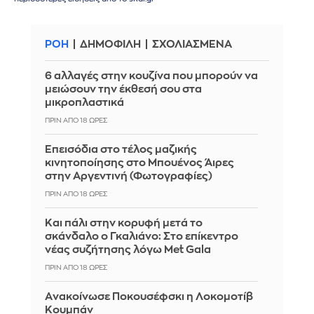
ΡΟΗ
ΔΗΜΟΦΙΛΗ
ΣΧΟΛΙΑΣΜΕΝΑ
6 αλλαγές στην κουζίνα που μπορούν να
μειώσουν την έκθεσή σου στα
μικροπλαστικά
ΠΡΙΝ ΑΠΌ 18 ΏΡΕΣ
Επεισόδια στο τέλος μαζικής
κινητοποίησης στο Μπουένος Άιρες
στην Αργεντινή (Φωτογραφίες)
ΠΡΙΝ ΑΠΌ 18 ΏΡΕΣ
Και πάλι στην κορυφή μετά το
σκάνδαλο ο Γκαλιάνο: Στο επίκεντρο
νέας συζήτησης λόγω Met Gala
ΠΡΙΝ ΑΠΌ 18 ΏΡΕΣ
Aνακοίνωσε Ποκουσέφσκι η Λοκομοτίβ
Κουμπάν