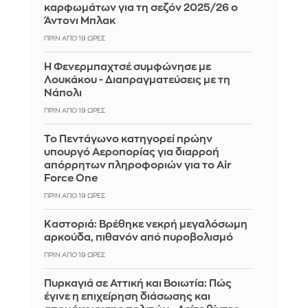
καρφωμάτων για τη σεζόν 2025/26 ο
Άντονι Μπλακ
ΠΡΙΝ ΑΠΌ 19 ΏΡΕΣ
Η Φενερμπαχτσέ συμφώνησε με
Λουκάκου - Διαπραγματεύσεις με τη
Νάπολι
ΠΡΙΝ ΑΠΌ 19 ΏΡΕΣ
Το Πεντάγωνο κατηγορεί πρώην
υπουργό Αεροπορίας για διαρροή
απόρρητων πληροφοριών για το Air
Force One
ΠΡΙΝ ΑΠΌ 19 ΏΡΕΣ
Καστοριά: Βρέθηκε νεκρή μεγαλόσωμη
αρκούδα, πιθανόν από πυροβολισμό
ΠΡΙΝ ΑΠΌ 19 ΏΡΕΣ
Πυρκαγιά σε Αττική και Βοιωτία: Πώς
έγινε η επιχείρηση διάσωσης και