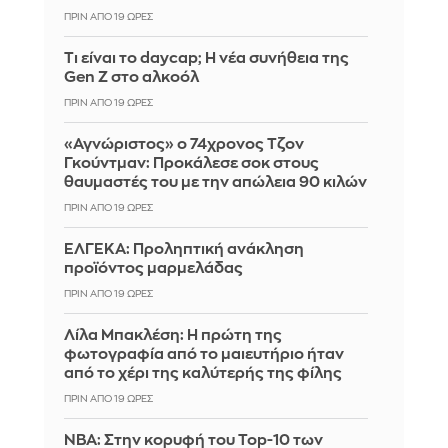
ΠΡΙΝ ΑΠΌ 19 ΏΡΕΣ
Τι είναι το daycap; Η νέα συνήθεια της
Gen Z στο αλκοόλ
ΠΡΙΝ ΑΠΌ 19 ΏΡΕΣ
«Αγνώριστος» ο 74χρονος Τζον
Γκούντμαν: Προκάλεσε σοκ στους
θαυμαστές του με την απώλεια 90 κιλών
ΠΡΙΝ ΑΠΌ 19 ΏΡΕΣ
ΕΛΓΕΚΑ: Προληπτική ανάκληση
προϊόντος μαρμελάδας
ΠΡΙΝ ΑΠΌ 19 ΏΡΕΣ
Λίλα Μπακλέση: Η πρώτη της
φωτογραφία από το μαιευτήριο ήταν
από το χέρι της καλύτερής της φίλης
ΠΡΙΝ ΑΠΌ 19 ΏΡΕΣ
ΝΒΑ: Στην κορυφή του Top-10 των