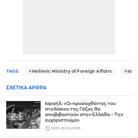
TAGS:
Hellenic Ministry of Foreign Affairs
Ισρ
ΣΧΕΤΙΚΑ ΑΡΘΡΑ
Ισραήλ: «Οι προσαχθέντες του
στολίσκου της Γάζας θα
αποβιβαστούν στην Ελλάδα – Την
ευχαριστούμε»
18:29, 30.04.2026