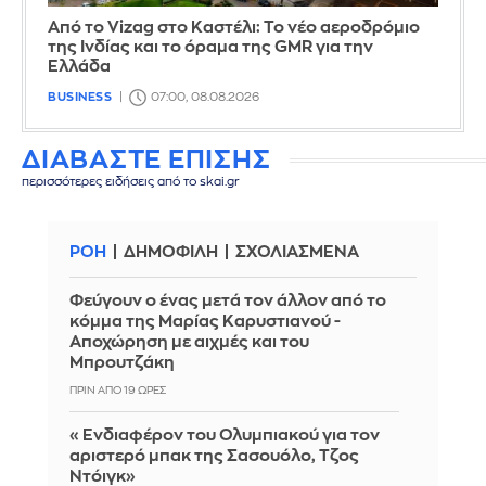
Από το Vizag στο Καστέλι: Το νέο αεροδρόμιο
της Ινδίας και το όραμα της GMR για την
Ελλάδα
BUSINESS
07:00, 08.08.2026
ΔΙΑΒΑΣΤΕ ΕΠΙΣΗΣ
περισσότερες ειδήσεις από το skai.gr
ΡΟΗ
ΔΗΜΟΦΙΛΗ
ΣΧΟΛΙΑΣΜΕΝΑ
Φεύγουν ο ένας μετά τον άλλον από το
κόμμα της Μαρίας Καρυστιανού -
Αποχώρηση με αιχμές και του
Μπρουτζάκη
ΠΡΙΝ ΑΠΌ 19 ΏΡΕΣ
«Ενδιαφέρον του Ολυμπιακού για τον
αριστερό μπακ της Σασουόλο, Τζος
Ντόιγκ»