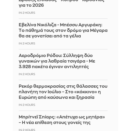
για το 2026
IN 2 HOURS
Εβελίνα Νικόλιζα - Μπέσσυ Αργυράκη:
Tο πάθημά τους στον δρόμο για Μέγαρα
θα σε γονατίσει από τα γέλια
IN 2 HOURS
Αεροδρόμιο Ρόδου: Σύλληψη δύο
γυναικών για λαθραία τσιγάρα - Με
3.928 πακέτα έγιναν αντιληπτές
IN 2 HOURS
Ρεκόρ θερμοκρασίας στις θάλασσες του
πλανήτη τον Ιούλιο – Στο «κόκκινο» η
Ευρώπη από καύσωνα και ξηρασία
IN 2 HOURS
Μπρίτνεϊ Σπίαρς: «Απέτυχα ως μητέρα»
– Η νέα επίθεση στους γονείς της
IN 2 HOURS