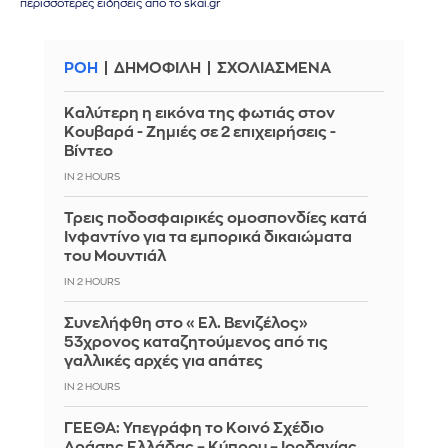
περισσότερες ειδήσεις από το skai.gr
ΡΟΗ
ΔΗΜΟΦΙΛΗ
ΣΧΟΛΙΑΣΜΕΝΑ
Καλύτερη η εικόνα της φωτιάς στον
Κουβαρά - Ζημιές σε 2 επιχειρήσεις -
Βίντεο
IN 2 HOURS
Τρεις ποδοσφαιρικές ομοσπονδίες κατά
Ινφαντίνο για τα εμπορικά δικαιώματα
του Μουντιάλ
IN 2 HOURS
Συνελήφθη στο «Ελ. Βενιζέλος»
53χρονος καταζητούμενος από τις
γαλλικές αρχές για απάτες
IN 2 HOURS
ΓΕΕΘΑ: Υπεγράφη το Κοινό Σχέδιο
Δράσης Ελλάδας – Κύπρου – Ιορδανίας