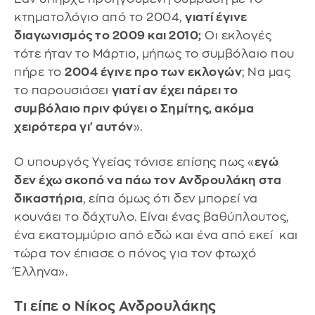
κτηματολόγιο από το 2004,
γιατί έγινε
διαγωνισμός το 2009 και 2010;
Οι εκλογές
τότε ήταν το Μάρτιο, μήπως το συμβόλαιο που
πήρε το
2004 έγινε προ των εκλογών
; Να μας
το παρουσιάσει
γιατί αν έχει πάρει το
συμβόλαιο πριν φύγει ο Σημίτης, ακόμα
χειρότερα γι' αυτόν
».
Ο υπουργός Υγείας τόνισε επίσης πως «
εγώ
δεν έχω σκοπό να πάω τον Ανδρουλάκη στα
δικαστήρια
, είπα όμως ότι δεν μπορεί να
κουνάει το δάχτυλο. Είναι ένας βαθύπλουτος,
ένα εκατομμύριο από εδώ και ένα από εκεί και
τώρα τον έπιασε ο πόνος για τον φτωχό
Έλληνα».
Τι είπε ο Νίκος Ανδρουλάκης