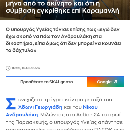
μήνα από το ακίνητο και ότι η
σύμβαση εγκρίθηκε επί Καραμανλή
Ο υπουργός Υγείας τόνισε επίσης πως «εγώ δεν
έχω σκοπό να πάω τον Ανδρουλάκη στα
δικαστήρια, είπα όμως ότι δεν μπορεί να κουνάει
το δάχτυλο»
10:22, 15.05.2026
Προσθέστε το SKAI.gr στο
Google
Σ
υνεχίζεται η άγρια κόντρα μεταξύ του
Άδωνι Γεωργιάδη
και του
Νίκου
Ανδρουλάκη
. Μιλώντας στο Action 24 το πρωί
της Παρασκευής, ο υπουργός Υγείας απάντησε
στις κατηγορίες του προέδρου του ΠΑΣΟΚ πως