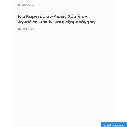
IN 2 HOURS
Κιμ Καρντάσιαν-Λιούις Χάμιλτον:
Αγκαλιές, μπικίνι και η εξομολόγηση
IN 2 HOURS
Απόρρητο