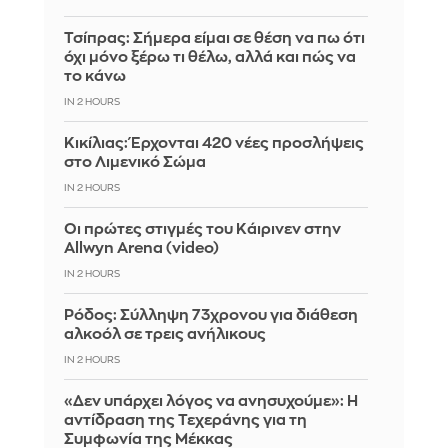
Τσίπρας: Σήμερα είμαι σε θέση να πω ότι
όχι μόνο ξέρω τι θέλω, αλλά και πώς να
το κάνω
IN 2 HOURS
Κικίλιας: Έρχονται 420 νέες προσλήψεις
στο Λιμενικό Σώμα
IN 2 HOURS
Οι πρώτες στιγμές του Κάιρινεν στην
Allwyn Arena (video)
IN 2 HOURS
Ρόδος: Σύλληψη 73χρονου για διάθεση
αλκοόλ σε τρεις ανήλικους
IN 2 HOURS
«Δεν υπάρχει λόγος να ανησυχούμε»: Η
αντίδραση της Τεχεράνης για τη
Συμφωνία της Μέκκας