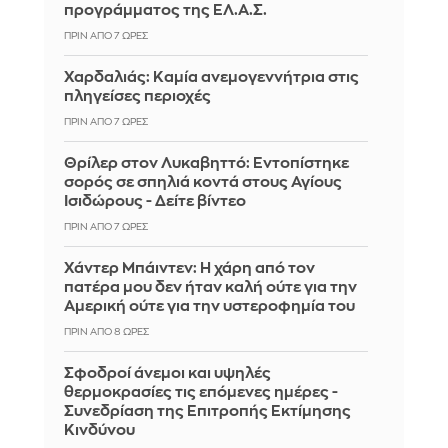
προγράμματος της ΕΛ.Α.Σ.
ΠΡΙΝ ΑΠΌ 7 ΏΡΕΣ
Χαρδαλιάς: Καμία ανεμογεννήτρια στις
πληγείσες περιοχές
ΠΡΙΝ ΑΠΌ 7 ΏΡΕΣ
Θρίλερ στον Λυκαβηττό: Εντοπίστηκε
σορός σε σπηλιά κοντά στους Αγίους
Ισιδώρους - Δείτε βίντεο
ΠΡΙΝ ΑΠΌ 7 ΏΡΕΣ
Χάντερ Μπάιντεν: Η χάρη από τον
πατέρα μου δεν ήταν καλή ούτε για την
Αμερική ούτε για την υστεροφημία του
ΠΡΙΝ ΑΠΌ 8 ΏΡΕΣ
Σφοδροί άνεμοι και υψηλές
θερμοκρασίες τις επόμενες ημέρες -
Συνεδρίαση της Επιτροπής Εκτίμησης
Κινδύνου