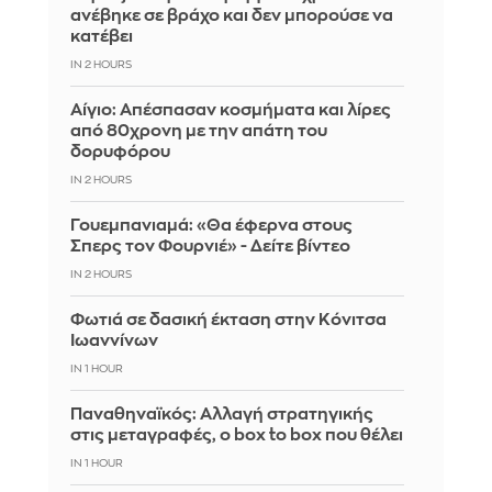
ανέβηκε σε βράχο και δεν μπορούσε να
κατέβει
IN 2 HOURS
Αίγιο: Απέσπασαν κοσμήματα και λίρες
από 80χρονη με την απάτη του
δορυφόρου
IN 2 HOURS
Γουεμπανιαμά: «Θα έφερνα στους
Σπερς τον Φουρνιέ» - Δείτε βίντεο
IN 2 HOURS
Φωτιά σε δασική έκταση στην Κόνιτσα
Ιωαννίνων
IN 1 HOUR
Παναθηναϊκός: Αλλαγή στρατηγικής
στις μεταγραφές, ο box to box που θέλει
IN 1 HOUR