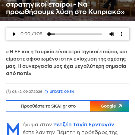
στρατηγικοί εταίροι - Να
προωθήσουμε λύση στο Κυπριακό»
«Η ΕΕ και η Τουρκία είναι στρατηγικοί εταίροι, και
είμαστε αφοσιωμένοι στην ενίσχυση της σχέσης
μας. Η συνεργασία μας έχει μεγαλύτερη σημασία
από ποτέ»
08:42, 09.07.2026
UPDATE: 09:34
Προσθέστε το SKAI.gr στο
Google
Μ
ήνυμα στον
Ρετζέπ Ταγίπ Ερντογάν
έστειλαν την Πέμπτη η πρόεδρος της