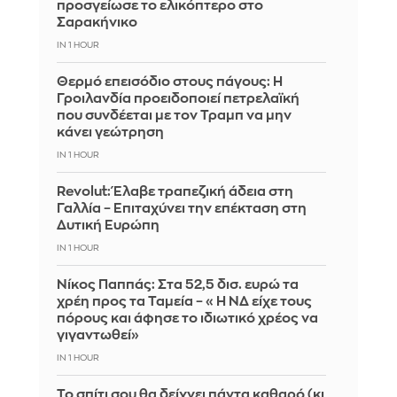
προσγείωσε το ελικόπτερο στο
Σαρακήνικο
IN 1 HOUR
Θερμό επεισόδιο στους πάγους: Η
Γροιλανδία προειδοποιεί πετρελαϊκή
που συνδέεται με τον Τραμπ να μην
κάνει γεώτρηση
IN 1 HOUR
Revolut: Έλαβε τραπεζική άδεια στη
Γαλλία – Επιταχύνει την επέκταση στη
Δυτική Ευρώπη
IN 1 HOUR
Νίκος Παππάς: Στα 52,5 δισ. ευρώ τα
χρέη προς τα Ταμεία – «Η ΝΔ είχε τους
πόρους και άφησε το ιδιωτικό χρέος να
γιγαντωθεί»
IN 1 HOUR
Το σπίτι σου θα δείχνει πάντα καθαρό (κι