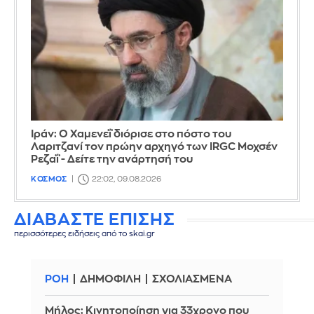
Ιράν: Ο Χαμενεΐ διόρισε στο πόστο του
Λαριτζανί τον πρώην αρχηγό των IRGC Μοχσέν
Ρεζαΐ - Δείτε την ανάρτησή του
ΚΟΣΜΟΣ
22:02, 09.08.2026
ΔΙΑΒΑΣΤΕ ΕΠΙΣΗΣ
περισσότερες ειδήσεις από το skai.gr
ΡΟΗ
ΔΗΜΟΦΙΛΗ
ΣΧΟΛΙΑΣΜΕΝΑ
Μήλος: Κινητοποίηση για 33χρονο που