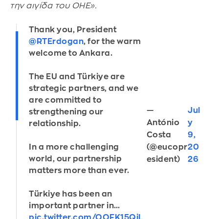
την αιγίδα του ΟΗΕ».
Thank you, President
@RTErdogan
, for the warm
welcome to Ankara.
The EU and Türkiye are
strategic partners, and we
are committed to
—
Jul
strengthening our
António
y
relationship.
Costa
9,
(@eucopr
20
In a more challenging
world, our partnership
esident)
26
matters more than ever.
Türkiye has been an
important partner in…
pic.twitter.com/OOFK15QiL