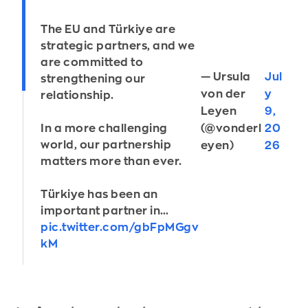
The EU and Türkiye are
strategic partners, and we
are committed to
— Ursula
Jul
strengthening our
von der
y
relationship.
Leyen
9,
(@vonderl
20
In a more challenging
world, our partnership
eyen)
26
matters more than ever.
Türkiye has been an
important partner in…
pic.twitter.com/gbFpMGgv
kM