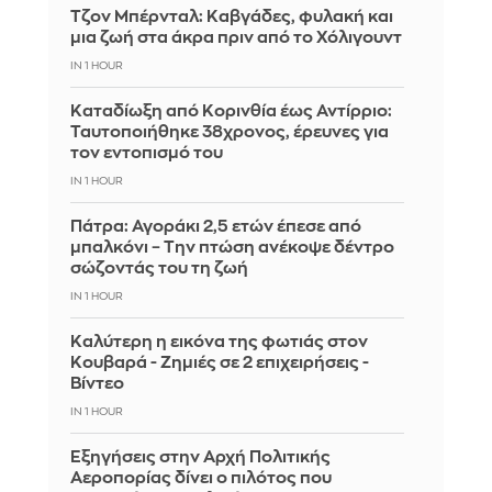
Τζον Μπέρνταλ: Καβγάδες, φυλακή και
μια ζωή στα άκρα πριν από το Χόλιγουντ
IN 1 HOUR
Καταδίωξη από Κορινθία έως Αντίρριο:
Ταυτοποιήθηκε 38χρονος, έρευνες για
τον εντοπισμό του
IN 1 HOUR
Πάτρα: Αγοράκι 2,5 ετών έπεσε από
μπαλκόνι – Την πτώση ανέκοψε δέντρο
σώζοντάς του τη ζωή
IN 1 HOUR
Καλύτερη η εικόνα της φωτιάς στον
Κουβαρά - Ζημιές σε 2 επιχειρήσεις -
Βίντεο
IN 1 HOUR
Εξηγήσεις στην Αρχή Πολιτικής
Αεροπορίας δίνει ο πιλότος που