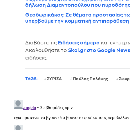
δήλωση Διαμαντοπούλου που πυροδότησ
Θεοδωρικάκος: Σε θέματα προστασίας τ
υπερβούμε την κομματική αντιπαράθεση
Διαβάστε τις
Ειδήσεις σήμερα
και ενημερω
Ακολουθήστε το
Skai.gr στο Google New
ειδήσεις.
TAGS:
ΣΥΡΙΖΑ
Παύλος Πολάκης
Σωκρ