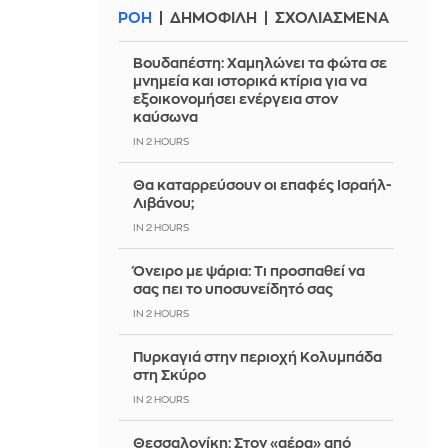
ΡΟΗ
ΔΗΜΟΦΙΛΗ
ΣΧΟΛΙΑΣΜΕΝΑ
Βουδαπέστη: Χαμηλώνει τα φώτα σε
μνημεία και ιστορικά κτίρια για να
εξοικονομήσει ενέργεια στον
καύσωνα
IN 2 HOURS
Θα καταρρεύσουν οι επαφές Ισραήλ-
Λιβάνου;
IN 2 HOURS
Όνειρο με ψάρια: Τι προσπαθεί να
σας πει το υποσυνείδητό σας
IN 2 HOURS
Πυρκαγιά στην περιοχή Κολυμπάδα
στη Σκύρο
IN 2 HOURS
Θεσσαλονίκη: Στον «αέρα» από