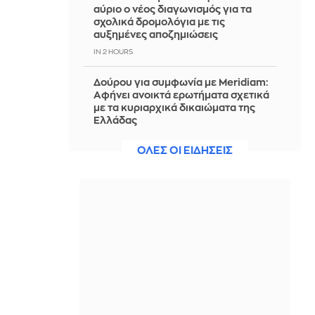
αύριο ο νέος διαγωνισμός για τα
σχολικά δρομολόγια με τις
αυξημένες αποζημιώσεις
IN 2 HOURS
Δούρου για συμφωνία με Meridiam:
Αφήνει ανοικτά ερωτήματα σχετικά
με τα κυριαρχικά δικαιώματα της
Ελλάδας
IN 2 HOURS
ΟΛΕΣ ΟΙ ΕΙΔΗΣΕΙΣ
Καστοριά: Έκτακτα μέτρα για την
καταστολή της διασποράς της
ευλογιάς των προβάτων, έπειτα από
μόλυνση εκτροφών
IN 2 HOURS
Παπασταύρου για Δυτική Αττική:
Άμεσα έργα αποκατάστασης,
αναδάσωση και ενίσχυση της
πρόληψης
IN 2 HOURS