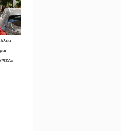
ελλου
μαι
ΥΡΙΖΑ»