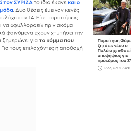
ό τον ΣΥΡΙΖΑ
το ίδιο έκανε
και ο
ομάδα
. Δυο θέσεις έμειναν κενές
λάχιστον 14. Είτε παραιτήσεις
ι να «φυλλοροεί» πριν ακόμα
ικά φαινόμενα έχουν χτυπήσει την
ι ξημερώνει για
το κόμμα που
Παραίτηση Φάμ
ζητά εκ νέου ο
. Για τους επιλαχόντες η αποδοχή
Πολάκης: «Θα εί
υποψήφιος για
πρόεδρος του Σ
12:33, 07.07.2026