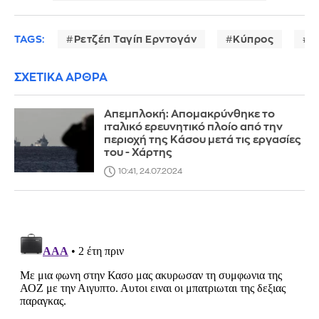
TAGS:
Ρετζέπ Ταγίπ Ερντογάν
Κύπρος
Θ
ΣΧΕΤΙΚΑ ΑΡΘΡΑ
Απεμπλοκή: Απομακρύνθηκε το
ιταλικό ερευνητικό πλοίο από την
περιοχή της Κάσου μετά τις εργασίες
του - Χάρτης
10:41, 24.07.2024