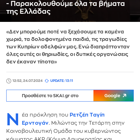
- Παρακολουθούμε όλα τα βήματα
της Ελλάδας
«Δεν μπορούμε ποτέ να ξεχάσουμε τα καμένα
χωριά, τα δολοφονημένα παιδιά, τις τραγωδίες
των Κυπρίων αδελφών μας. Ενώ διαπράττονταν
όλες αυτές οι θηριωδίες, οι δυτικές οργανώσεις
δεν έκαναν τίποτα»
12:52, 24.07.2024
UPDATE: 13:11
Προσθέστε το SKAI.gr στο
Google
Ν
έα πρόκληση του
Ρετζέπ Ταγίπ
Ερντογάν
. Μιλώντας την Τετάρτη στην
Κοινοβουλευτική Ομάδα του κυβερνώντος
κόμματος AKP (Κόμμα Δημοκρατίας και