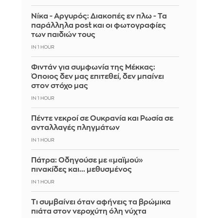
Νίκα - Αργυρός: Διακοπές εν πλω - Τα
παράλληλα post και οι φωτογραφίες
των παιδιών τους
IN 1 HOUR
Φιντάν για συμφωνία της Μέκκας:
Όποιος δεν μας επιτεθεί, δεν μπαίνει
στον στόχο μας
IN 1 HOUR
Πέντε νεκροί σε Ουκρανία και Ρωσία σε
ανταλλαγές πληγμάτων
IN 1 HOUR
Πάτρα: Οδηγούσε με «μαϊμού»
πινακίδες και... μεθυσμένος
IN 1 HOUR
Τι συμβαίνει όταν αφήνεις τα βρώμικα
πιάτα στον νεροχύτη όλη νύχτα