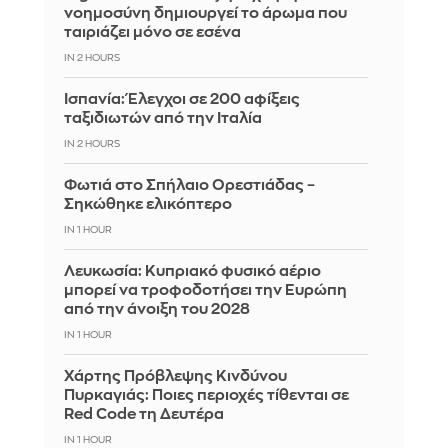
νοημοσύνη δημιουργεί το άρωμα που
ταιριάζει μόνο σε εσένα
IN 2 HOURS
Ισπανία: Έλεγχοι σε 200 αφίξεις
ταξιδιωτών από την Ιταλία
IN 2 HOURS
Φωτιά στο Σπήλαιο Ορεστιάδας –
Σηκώθηκε ελικόπτερο
IN 1 HOUR
Λευκωσία: Κυπριακό φυσικό αέριο
μπορεί να τροφοδοτήσει την Ευρώπη
από την άνοιξη του 2028
IN 1 HOUR
Χάρτης Πρόβλεψης Κινδύνου
Πυρκαγιάς: Ποιες περιοχές τίθενται σε
Red Code τη Δευτέρα
IN 1 HOUR