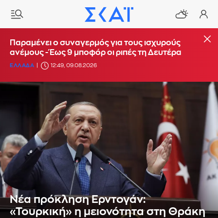
Παραμένει ο συναγερμός για τους ισχυρούς
ανέμους - Έως 9 μποφόρ οι ριπές τη Δευτέρα
ΕΛΛΑΔΑ
12:49, 09.08.2026
Νέα πρόκληση Ερντογάν:
«Τουρκική» η μειονότητα στη Θράκη