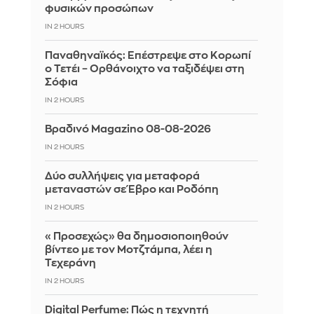
φυσικών προσώπων
IN 2 HOURS
Παναθηναϊκός: Επέστρεψε στο Κορωπί
ο Τετέι – Ορθάνοιχτο να ταξιδέψει στη
Σόφια
IN 2 HOURS
Βραδινό Magazino 08-08-2026
IN 2 HOURS
Δύο συλλήψεις για μεταφορά
μεταναστών σε Έβρο και Ροδόπη
IN 2 HOURS
«Προσεχώς» θα δημοσιοποιηθούν
βίντεο με τον Μοτζτάμπα, λέει η
Τεχεράνη
IN 2 HOURS
Digital Perfume: Πώς η τεχνητή