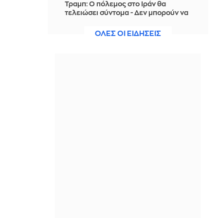
Τραμπ: Ο πόλεμος στο Ιράν θα
τελειώσει σύντομα - Δεν μπορούν να
συνεχίσουν για πολύ ακόμη
ΟΛΕΣ ΟΙ ΕΙΔΗΣΕΙΣ
ΠΡΙΝ ΑΠΌ 2 ΜΈΡΕΣ
Θαλάσσια ρύπανση στη Δραπετσώνα
– Συνελήφθη ο πλοίαρχος
δεξαμενόπλοιου
ΠΡΙΝ ΑΠΌ 2 ΜΈΡΕΣ
Διάσωση 30χρονης μετά από πτώση
από την υψηλή γέφυρα της Χαλκίδας
ΠΡΙΝ ΑΠΌ 2 ΜΈΡΕΣ
Οι τιμές της βενζίνης αυξήθηκαν
εξαιτίας του πολέμου του Τραμπ στο
Ιράν, και όχι λόγω της απληστίας των
πετρελαϊκών εταιρειών
ΠΡΙΝ ΑΠΌ 2 ΜΈΡΕΣ
Η SpaceX θα κατασκευάσει
σταθμούς παραγωγής ηλεκτρικής