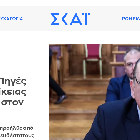
ΥΧΑΓΩΓΙΑ
ΡΟΗ ΕΙ
 Πηγές
ίκειας
 στον
 προήλθε από
 ψευδέστατους