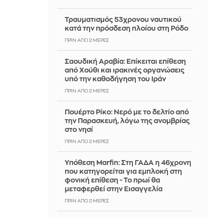
Τραυματισμός 53χρονου ναυτικού
κατά την πρόσδεση πλοίου στη Ρόδο
ΠΡΙΝ ΑΠΌ 2 ΜΈΡΕΣ
Σαουδική Αραβία: Επίκειται επίθεση
από Χούθι και ιρακινές οργανώσεις
υπό την καθοδήγηση του Ιράν
ΠΡΙΝ ΑΠΌ 2 ΜΈΡΕΣ
Πουέρτο Ρίκο: Νερό με το δελτίο από
την Παρασκευή, λόγω της ανομβρίας
στο νησί
ΠΡΙΝ ΑΠΌ 2 ΜΈΡΕΣ
Υπόθεση Marfin: Στη ΓΑΔΑ η 46χρονη
που κατηγορείται για εμπλοκή στη
φονική επίθεση - Το πρωί θα
μεταφερθεί στην Εισαγγελία
ΠΡΙΝ ΑΠΌ 2 ΜΈΡΕΣ