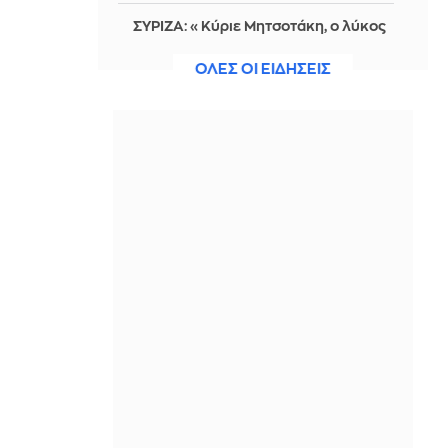
ΣΥΡΙΖΑ: «Κύριε Μητσοτάκη, ο λύκος
δεν μπορεί να φυλάει τα πρόβατα»
ΟΛΕΣ ΟΙ ΕΙΔΗΣΕΙΣ
ΠΡΙΝ ΑΠΌ 1 ΏΡΑ
Χαλκιδική: Αίρεται προληπτική
σύσταση για μη χρήση του νερού στη
Σίβηρη
ΠΡΙΝ ΑΠΌ 1 ΏΡΑ
Θ. Σπανούλης: «Στόχος ένα μετάλλιο
στο Ευρωμπάσκετ U16»
ΠΡΙΝ ΑΠΌ 1 ΏΡΑ
Από τις 28 Αυγούστου η ψηφιακή
ενεργοποίηση της Κάρτας Αγρότη
ΠΡΙΝ ΑΠΌ 1 ΏΡΑ
Αλέξανδρος Τσουβέλας:
Προκάλεσε... κυκλοφοριακό στη
Ζάκυνθο