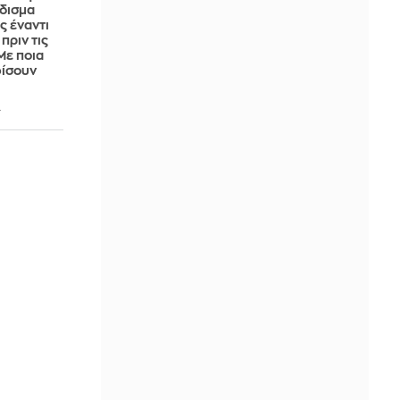
άδισμα
ς έναντι
πριν τις
Με ποια
φίσουν
4