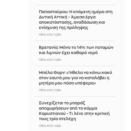
Παπασταύρου: Η επόμενη ημέρα στη
Δυτική Αττική – Άμεσα έργα
αποκατάστασης, αναδάσωση και
ενίσχυση της πρόληψης
ΠΡΙΝ ΑΠΌ 1 ΏΡΑ
Βρετανία: Μόνο το 14% των ποταμών
και λιμνών έχει καθαρό νερό
ΠΡΙΝ ΑΠΌ 1 ΏΡΑ
Μπέλα Θορν: «Ήθελα να κάνω κακό
στον εαυτό μου για να καταλάβει η
μητέρα μου πόσο υπέφερα»
ΠΡΙΝ ΑΠΌ 1 ΏΡΑ
Συνεχίζεται το μπαράζ
αποχωρήσεων από το κόμμα
Καρυστιανού - Τι λένε στην κριτική
τους τρία στελέχη
ΠΡΙΝ ΑΠΌ 1 ΏΡΑ