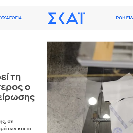
ΥΧΑΓΩΓΙΑ
ΡΟΗ ΕΙ
εί τη
τερος ο
είρωσης
ς, σε
μάτων και οι