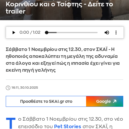
Κορινθίου και ο Τσίφτης - Δείτε τo
trailer
Σάββατο 1 Νοεμβρίου στις 12.30, στον ΣΚΑΪ - Η
ηθοποιός αποκαλύπτει τη μεγάλη της αδυναμία
στα άλογα και εξηγεί πώς η ιππασία έχει γίνει για
εκείνη πηγή γαλήνης
16:11, 30.10.2025
Προσθέστε το SKAI.gr στο
Google
Τ
ο Σάββατο 1 Νοεμβρίου στις 12.30, στο νέο
επεισόδιο του
Pet Stories
στον ΣΚΑΪ, η