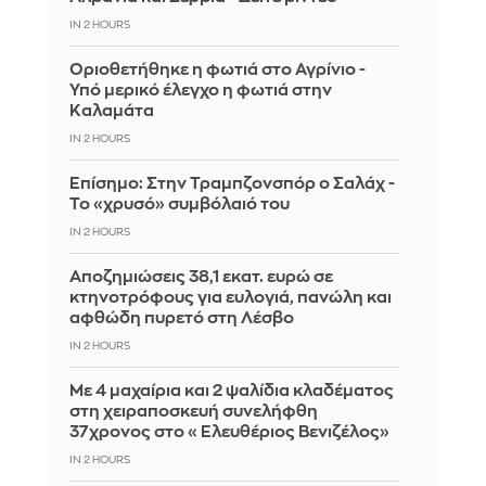
IN 2 HOURS
Οριοθετήθηκε η φωτιά στο Αγρίνιο -
Υπό μερικό έλεγχο η φωτιά στην
Καλαμάτα
IN 2 HOURS
Επίσημο: Στην Τραμπζονσπόρ ο Σαλάχ -
Το «χρυσό» συμβόλαιό του
IN 2 HOURS
Αποζημιώσεις 38,1 εκατ. ευρώ σε
κτηνοτρόφους για ευλογιά, πανώλη και
αφθώδη πυρετό στη Λέσβο
IN 2 HOURS
Με 4 μαχαίρια και 2 ψαλίδια κλαδέματος
στη χειραποσκευή συνελήφθη
37χρονος στο «Ελευθέριος Βενιζέλος»
IN 2 HOURS