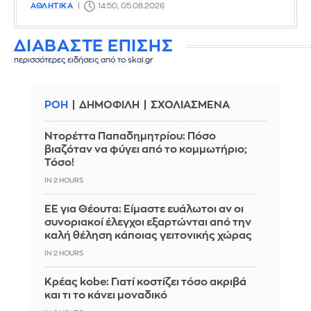
ΑΘΛΗΤΙΚΑ
14:50, 05.08.2026
ΔΙΑΒΑΣΤΕ ΕΠΙΣΗΣ
περισσότερες ειδήσεις από το skai.gr
ΡΟΗ
ΔΗΜΟΦΙΛΗ
ΣΧΟΛΙΑΣΜΕΝΑ
Ντορέττα Παπαδημητρίου: Πόσο
βιαζόταν να φύγει από το κομμωτήριο;
Τόσο!
IN 2 HOURS
ΕΕ για Θέουτα: Είμαστε ευάλωτοι αν οι
συνοριακοί έλεγχοι εξαρτώνται από την
καλή θέληση κάποιας γειτονικής χώρας
IN 2 HOURS
Κρέας kobe: Γιατί κοστίζει τόσο ακριβά
και τι το κάνει μοναδικό