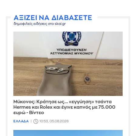
ΑΞΙΖΕΙ ΝΑ ΔΙΑΒΑΣΕΤΕ
δημοφιλείς ειδήσεις στο skai.gr
Μύκονος: Κράτησε ως... «εγγύηση» τσάντα
Hermes και Rolex και έγινε καπνός με 75.000
ευρώ - Βίντεο
ΕΛΛΑΔΑ
10:53, 05.08.2026