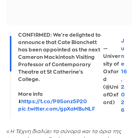
CONFIRMED: We're delighted to
J
announce that Cate Blanchett
—
u
has been appointed as the next
Univer
n
Cameron Mackintosh Visiting
sity of
e
Professor of Contemporary
Oxfor
16
Theatre at St Catherine’s
d
,
College.
(@Uni
2
More info
ofOxf
0
⬇️
https://t.co/P95onz5P20
ord)
2
pic.twitter.com/gpXaMBuNLF
6
«Η Τέχνη διαλύει τα σύνορα και τα όρια της