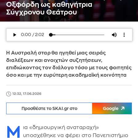
Οξφόρδη ως καθηγήτρια
Σύγχρονου Θεάτρου
Η Αυστραλή σταρ θα ηγηθεί μιας σειράς
διαλέξεων και ανοιχτών συζητήσεων,
επιδιώκοντας τον διάλογο τόσο με τους φοιτητές
όσο και με την ευρύτερη ακαδημαϊκή κοινότητα
12:32, 17.06.2026
Προσθέστε το SKAI.gr στο
Google
Μ
ια «δημιουργική αναταραχή»
υποσχέθηκε να φέρει στο Πανεπιστήμιο