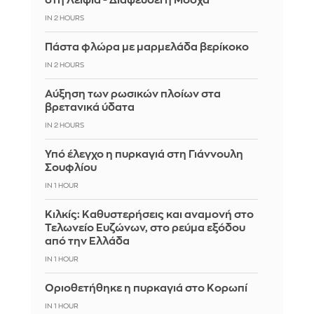
στη Λειψία - Διαψεύδει η Μόσχα
IN 2 HOURS
Πάστα φλώρα με μαρμελάδα βερίκοκο
IN 2 HOURS
Αύξηση των ρωσικών πλοίων στα
βρετανικά ύδατα
IN 2 HOURS
Υπό έλεγχο η πυρκαγιά στη Γιάννουλη
Σουφλίου
IN 1 HOUR
Κιλκίς: Καθυστερήσεις και αναμονή στο
Τελωνείο Ευζώνων, στο ρεύμα εξόδου
από την Ελλάδα
IN 1 HOUR
Οριοθετήθηκε η πυρκαγιά στο Κορωπί
IN 1 HOUR