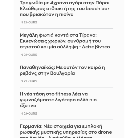
Τραγωδία με 4χρονο αγόρι στην Πάρο:
Ελεύθερος ο ιδιοκτήτης του beach bar
που βρισκόταν η πισίνα
IN 2 HOURS
Μεγάλη φωτιά κοντά στα Τίρανα:
Εκκενώσεις χωριών, συνδρομή του
στρατού και μία σύλληψη - Δείτε βίντεο
IN 2 HOURS
Παναθηναϊκός: Με αυτόν τον καιρό η
ρεβάνς στην Βουλγαρία
IN 2 HOURS
Η νέα τάση στο fitness λέει να
γυμναζόμαστε λιγότερο αλλά πιο
έξυπνα
IN 2 HOURS
Γερμανία: Νέα στοιχεία για εμπλοκή
ρωσικής μυστικής υπηρεσίας στο drone