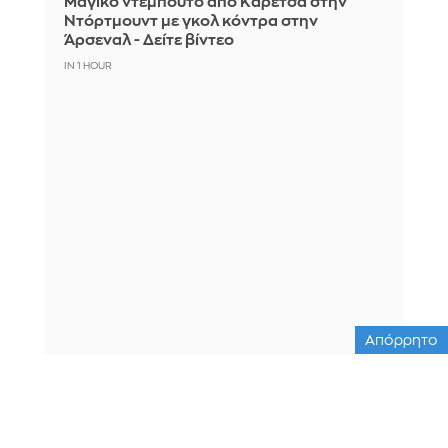
Μαγικό ντεμπούτο από Καρέτσα στην
Ντόρτμουντ με γκολ κόντρα στην
Άρσεναλ - Δείτε βίντεο
IN 1 HOUR
Απόρρητο