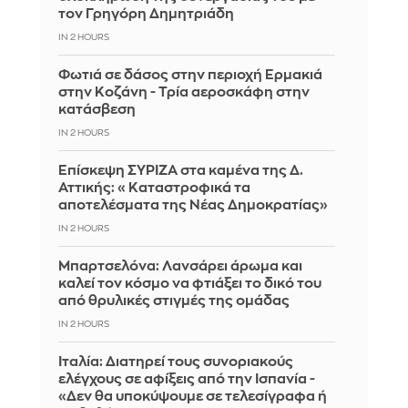
τον Γρηγόρη Δημητριάδη
IN 2 HOURS
Φωτιά σε δάσος στην περιοχή Ερμακιά
στην Κοζάνη - Τρία αεροσκάφη στην
κατάσβεση
IN 2 HOURS
Επίσκεψη ΣΥΡΙΖΑ στα καμένα της Δ.
Αττικής: «Καταστροφικά τα
αποτελέσματα της Νέας Δημοκρατίας»
IN 2 HOURS
Μπαρτσελόνα: Λανσάρει άρωμα και
καλεί τον κόσμο να φτιάξει το δικό του
από θρυλικές στιγμές της ομάδας
IN 2 HOURS
Ιταλία: Διατηρεί τους συνοριακούς
ελέγχους σε αφίξεις από την Ισπανία -
«Δεν θα υποκύψουμε σε τελεσίγραφα ή