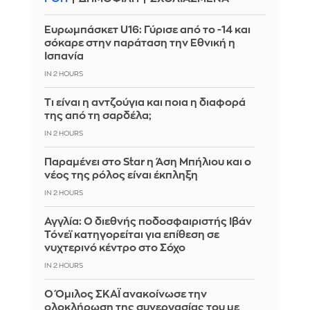
Ευρωμπάσκετ U16: Γύρισε από το -14 και
σόκαρε στην παράταση την Εθνική η
Ισπανία
IN 2 HOURS
Τι είναι η αντζούγια και ποια η διαφορά
της από τη σαρδέλα;
IN 2 HOURS
Παραμένει στο Star η Άση Μπήλιου και ο
νέος της ρόλος είναι έκπληξη
IN 2 HOURS
Αγγλία: Ο διεθνής ποδοσφαιριστής Ιβάν
Τόνεϊ κατηγορείται για επίθεση σε
νυχτερινό κέντρο στο Σόχο
IN 2 HOURS
Ο Όμιλος ΣΚΑΪ ανακοίνωσε την
ολοκλήρωση της συνεργασίας του με