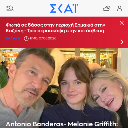
Φωτιά στο Στεφάνι Κορίνθου - Μήνυμα από το
Φωτιά σε δάσος στην περιοχή Ερμακιά στην
112 για ετοιμότητα
Κοζάνη - Τρία αεροσκάφη στην κατάσβεση
ΕΛΛΑΔΑ
ΕΛΛΑΔΑ
16:29, 07.08.2026
17:40, 07.08.2026
Antonio Banderas- Melanie Griffith: