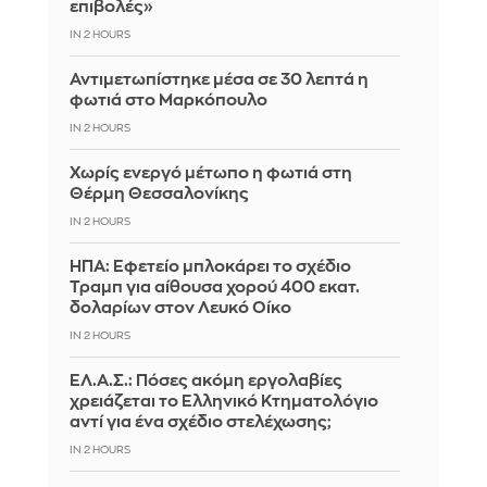
επιβολές»
IN 2 HOURS
Αντιμετωπίστηκε μέσα σε 30 λεπτά η
φωτιά στο Μαρκόπουλο
IN 2 HOURS
Χωρίς ενεργό μέτωπο η φωτιά στη
Θέρμη Θεσσαλονίκης
IN 2 HOURS
ΗΠΑ: Εφετείο μπλοκάρει το σχέδιο
Τραμπ για αίθουσα χορού 400 εκατ.
δολαρίων στον Λευκό Οίκο
IN 2 HOURS
ΕΛ.Α.Σ.: Πόσες ακόμη εργολαβίες
χρειάζεται το Ελληνικό Κτηματολόγιο
αντί για ένα σχέδιο στελέχωσης;
IN 2 HOURS