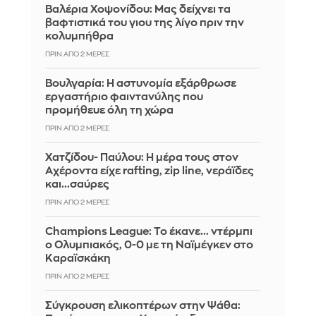
Βαλέρια Χοψονίδου: Μας δείχνει τα
βαφτιστικά του γιου της λίγο πριν την
κολυμπήθρα
ΠΡΙΝ ΑΠΌ 2 ΜΈΡΕΣ
Βουλγαρία: Η αστυνομία εξάρθρωσε
εργαστήριο φαιντανύλης που
προμήθευε όλη τη χώρα
ΠΡΙΝ ΑΠΌ 2 ΜΈΡΕΣ
Χατζίδου- Παύλου: Η μέρα τους στον
Αχέροντα είχε rafting, zip line, νεράϊδες
και...σαύρες
ΠΡΙΝ ΑΠΌ 2 ΜΈΡΕΣ
Champions League: Το έκανε... ντέρμπι
ο Ολυμπιακός, 0-0 με τη Ναϊμέγκεν στο
Καραϊσκάκη
ΠΡΙΝ ΑΠΌ 2 ΜΈΡΕΣ
Σύγκρουση ελικοπτέρων στην Ψάθα: