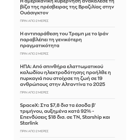
Η αμερικανική κυβέρνηση ανακάλεσε τη
βίζα της πρέσβειρας της Βραζιλίας στην
Ουάσιγκτον
ΠΡΙΝ ΑΠΌ 2 ΜΈΡΕΣ
Η αντιπαράθεση του Τραμπ με το Ιράν
παραβλέπει τη γενικότερη
πραγματικότητα
ΠΡΙΝ ΑΠΌ 2 ΜΈΡΕΣ
ΗΠΑ: Από σπινθήρα ελαττωματικού
καλωδίου ηλεκτροδότησης προήλθε η
πυρκαγιά που στοίχισε τη ζωή σε 19
ανθρώπους στην Αλταντίνα το 2025
ΠΡΙΝ ΑΠΌ 2 ΜΈΡΕΣ
SpaceX: Στα $7,8 δισ τα έσοδα β'
τριμήνου, αυξημένα κατά 92% -
Επενδύσεις $18 δισ. σε ΤΝ, Starship και
Starlink
ΠΡΙΝ ΑΠΌ 2 ΜΈΡΕΣ