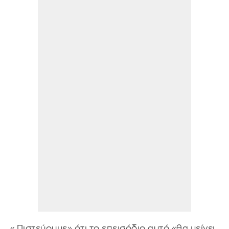
«Πιστεύουμε» ότι το επεισόδιο αυτό «θα μείνει