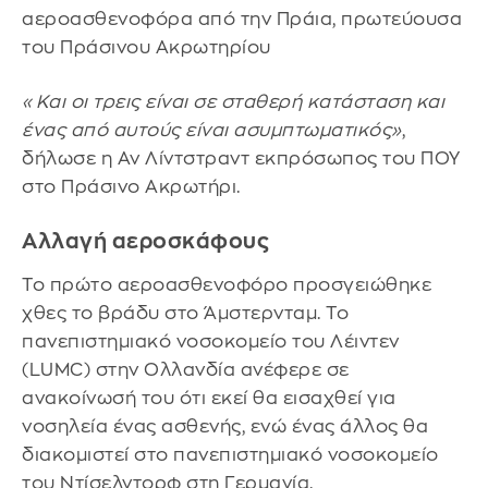
αεροασθενοφόρα από την Πράια, πρωτεύουσα
του Πράσινου Ακρωτηρίου
«Και οι τρεις είναι σε σταθερή κατάσταση και
ένας από αυτούς είναι ασυμπτωματικός»
,
δήλωσε η Αν Λίντστραντ εκπρόσωπος του ΠΟΥ
στο Πράσινο Ακρωτήρι.
Αλλαγή αεροσκάφους
Το πρώτο αεροασθενοφόρο προσγειώθηκε
χθες το βράδυ στο Άμστερνταμ. Το
πανεπιστημιακό νοσοκομείo του Λέιντεν
(LUMC) στην Ολλανδία ανέφερε σε
ανακοίνωσή του ότι εκεί θα εισαχθεί για
νοσηλεία ένας ασθενής, ενώ ένας άλλος θα
διακομιστεί στο πανεπιστημιακό νοσοκομείο
του Ντίσελντορφ στη Γερμανία.