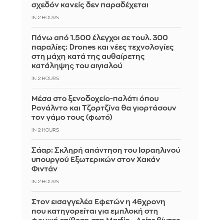
σχεδόν κανείς δεν παραδέχεται
IN 2 HOURS
Πάνω από 1.500 έλεγχοι σε τουλ. 300
παραλίες: Drones και νέες τεχνολογίες
στη μάχη κατά της αυθαίρετης
κατάληψης του αιγιαλού
IN 2 HOURS
Μέσα στο ξενοδοχείο-παλάτι όπου
Ρονάλντο και Τζορτζίνα θα γιορτάσουν
τον γάμο τους (φωτό)
IN 2 HOURS
Σάαρ: Σκληρή απάντηση του Ισραηλινού
υπουργού Εξωτερικών στον Χακάν
Φιντάν
IN 2 HOURS
Στον εισαγγελέα Εφετών η 46χρονη
που κατηγορείται για εμπλοκή στη