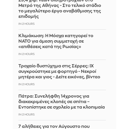
29,4 χλμ. νέων σιδηροτροχιών στο
Μετρό της Αθήνας - Στο τελικό στάδιο
το μεγαλύτερο έργο αναβάθμισης της
επιδομής
IN 2 HOURS
Κλιμάκωση: Η Μόσχα κατηγορεί το
ΝΑΤΟ για άμεση συμμετοχή σε
«επιθέσεις κατά της Ρωσίας»
IN 2 HOURS
Τροχαίο δυστύχημα στις Σέρρες: ΙΧ
συγκρούστηκε με φορτηγό - Νεκροί
μητέρα και γιος - Δείτε εικόνες, βίντεο
IN 2 HOURS
Πάτρα: Συνελήφθη 14χρονος για
διακεκριμένες κλοπές σε σπίτια –
Εντοπίστηκε σε σχολείο με τα κλοπιμαία
IN 2 HOURS
7 αλήθειες για τον Αύγουστο που