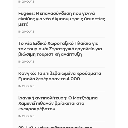
IN 2 HOURS
Fugees: Η επανασύνδεση που γεννά
ελπίδες για νέο άλμπουμ τρεις δεκαετίες
μετά
IN 2 HOURS
Το νέο Ειδικό Χωροταξικό Πλαίσιο για
τον τουρισμό: Στρατηγικό εργαλείο για
βιώσιμη τουριστική ανάπτυξη
IN 2 HOURS
Κονγκό: Τα επιβεβαιωμένα κρούσματα
Έμπολα ξεπέρασαν τα 4.000
IN 2 HOURS
Ιρανική αντιπολίτευση: Ο Μοτζτάμπα
Χαμενεΐ πιθανόν βρίσκεται στο
«νεκροκρέβατο»
IN 2 HOURS