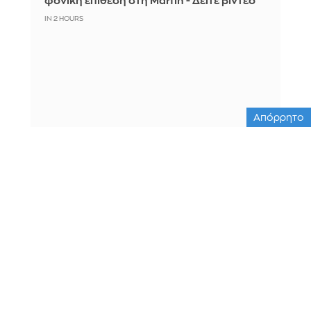
φονική επίθεση στη Marfin - Δείτε βίντεο
IN 2 HOURS
Απόρρητο