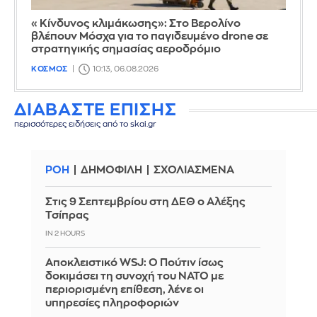
«Κίνδυνος κλιμάκωσης»: Στο Βερολίνο
βλέπουν Μόσχα για το παγιδευμένο drone σε
στρατηγικής σημασίας αεροδρόμιο
ΚΟΣΜΟΣ
10:13, 06.08.2026
ΔΙΑΒΑΣΤΕ ΕΠΙΣΗΣ
περισσότερες ειδήσεις από το skai.gr
ΡΟΗ
ΔΗΜΟΦΙΛΗ
ΣΧΟΛΙΑΣΜΕΝΑ
Στις 9 Σεπτεμβρίου στη ΔΕΘ ο Αλέξης
Τσίπρας
IN 2 HOURS
Αποκλειστικό WSJ: Ο Πούτιν ίσως
δοκιμάσει τη συνοχή του ΝΑΤΟ με
περιορισμένη επίθεση, λένε οι
υπηρεσίες πληροφοριών