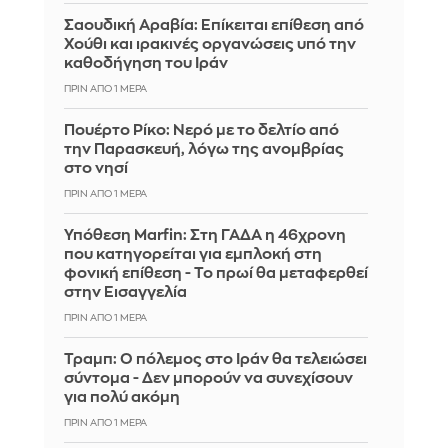
Σαουδική Αραβία: Επίκειται επίθεση από
Χούθι και ιρακινές οργανώσεις υπό την
καθοδήγηση του Ιράν
ΠΡΙΝ ΑΠΌ 1 ΜΈΡΑ
Πουέρτο Ρίκο: Νερό με το δελτίο από
την Παρασκευή, λόγω της ανομβρίας
στο νησί
ΠΡΙΝ ΑΠΌ 1 ΜΈΡΑ
Υπόθεση Marfin: Στη ΓΑΔΑ η 46χρονη
που κατηγορείται για εμπλοκή στη
φονική επίθεση - Το πρωί θα μεταφερθεί
στην Εισαγγελία
ΠΡΙΝ ΑΠΌ 1 ΜΈΡΑ
Τραμπ: Ο πόλεμος στο Ιράν θα τελειώσει
σύντομα - Δεν μπορούν να συνεχίσουν
για πολύ ακόμη
ΠΡΙΝ ΑΠΌ 1 ΜΈΡΑ