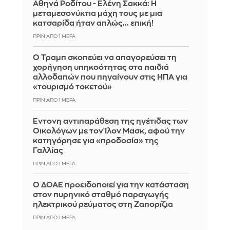
Αθηνά Ροδίτου - Ελένη Σακκά: Η
μεταμεσονύκτια μάχη τους με μια
κατσαρίδα ήταν απλώς... επική!
ΠΡΙΝ ΑΠΌ 1 ΜΈΡΑ
Ο Τραμπ σκοπεύει να απαγορεύσει τη
χορήγηση υπηκοότητας στα παιδιά
αλλοδαπών που πηγαίνουν στις ΗΠΑ για
«τουρισμό τοκετού»
ΠΡΙΝ ΑΠΌ 1 ΜΈΡΑ
Έντονη αντιπαράθεση της ηγέτιδας των
Οικολόγων με τον Ίλον Μασκ, αφού την
κατηγόρησε για «προδοσία» της
Γαλλίας
ΠΡΙΝ ΑΠΌ 1 ΜΈΡΑ
Ο ΔΟΑΕ προειδοποιεί για την κατάσταση
στον πυρηνικό σταθμό παραγωγής
ηλεκτρικού ρεύματος στη Ζαπορίζια
ΠΡΙΝ ΑΠΌ 1 ΜΈΡΑ