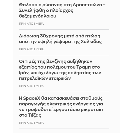
Θαλάσσια ρύπανση στη Δραπετσώνα –
Συνελήφθη ο πλοίαρχος
δεξαμενόπλοιου
ΠΡΙΝ ΑΠΌ 1 ΜΈΡΑ
Διάσωση 30χρονης μετά από πτώση
από την υψηλή γέφυρα της Χαλκίδας
ΠΡΙΝ ΑΠΌ 1 ΜΈΡΑ
Οι τιμές της βενζίνης αυξήθηκαν
εξαιτίας του πολέμου του Τραμπ στο
Ιράν, και όχι λόγω της απληστίας των
πετρελαϊκών εταιρειών
ΠΡΙΝ ΑΠΌ 1 ΜΈΡΑ
Η SpaceX θα κατασκευάσει σταθμούς
παραγωγής ηλεκτρικής ενέργειας για
να τροφοδοτεί εργοστάσιο μικροτσίπ
στο Τέξας
ΠΡΙΝ ΑΠΌ 1 ΜΈΡΑ