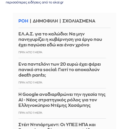
περισσότερες ειδήσεις από το skai.gr
ΡΟΗ
ΔΗΜΟΦΙΛΗ
ΣΧΟΛΙΑΣΜΕΝΑ
ΕΛ.Α.Σ. για το καλώδιο: Να μην
πανηγυρίζει η κυβέρνηση για έργο που
έχει παγώσει εδώ και έναν χρόνο
ΠΡΙΝ ΑΠΌ 1 ΜΈΡΑ
Ένα παντελόνι των 20 ευρώ έχει φέρει
πανικό στα social: Γιατί το αποκαλούν
death pants;
ΠΡΙΝ ΑΠΌ 1 ΜΈΡΑ
Η Google αναδιαρθρώνει την ηγεσία της
AI - Νέος στρατηγικός ρόλος για τον
Ελληνοκύπριο Ντέμης Χασάμπης
ΠΡΙΝ ΑΠΌ 1 ΜΈΡΑ
Στέιτ Ντιπάρτμεντ: Οι ΥΠΕΞ ΗΠΑ και