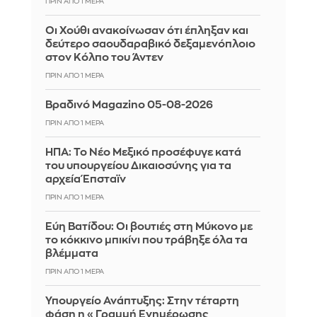
ΠΡΙΝ ΑΠΌ 1 ΜΈΡΑ
Οι Χούθι ανακοίνωσαν ότι έπληξαν και
δεύτερο σαουδαραβικό δεξαμενόπλοιο
στον Κόλπο του Άντεν
ΠΡΙΝ ΑΠΌ 1 ΜΈΡΑ
Βραδινό Magazino 05-08-2026
ΠΡΙΝ ΑΠΌ 1 ΜΈΡΑ
ΗΠΑ: Το Νέο Μεξικό προσέφυγε κατά
του υπουργείου Δικαιοσύνης για τα
αρχεία Έπσταϊν
ΠΡΙΝ ΑΠΌ 1 ΜΈΡΑ
Εύη Βατίδου: Οι βουτιές στη Μύκονο με
το κόκκινο μπικίνι που τράβηξε όλα τα
βλέμματα
ΠΡΙΝ ΑΠΌ 1 ΜΈΡΑ
Υπουργείο Ανάπτυξης: Στην τέταρτη
φάση η «Γραμμή Ενημέρωσης