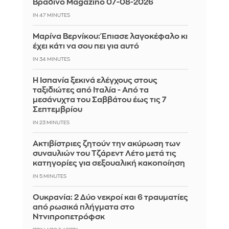
Βραδινό Magazino 07-08-2026
IN 47 MINUTES
Μαρίνα Βερνίκου: Έπιασε λαγοκέφαλο κι
έχει κάτι να σου πει για αυτό
IN 34 MINUTES
Η Ισπανία ξεκινά ελέγχους στους
ταξιδιώτες από Ιταλία - Από τα
μεσάνυχτα του Σαββάτου έως τις 7
Σεπτεμβρίου
IN 23 MINUTES
Ακτιβίστριες ζητούν την ακύρωση των
συναυλιών του Τζάρεντ Λέτο μετά τις
κατηγορίες για σεξουαλική κακοποίηση
IN 5 MINUTES
Ουκρανία: 2 Δύο νεκροί και 6 τραυματίες
από ρωσικά πλήγματα στο
Ντνιπροπετρόφσκ