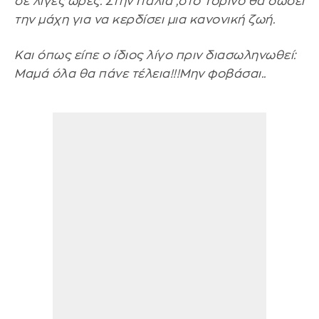
σε λίγες ώρες. Στην Ιταλία ,στο Τορίνο θα δώσει
την μάχη για να κερδίσει μια κανονική ζωή.
Και όπως είπε ο ίδιος λίγο πριν διασωληνωθεί:
Μαμά όλα θα πάνε τέλεια!!!Μην φοβάσαι..