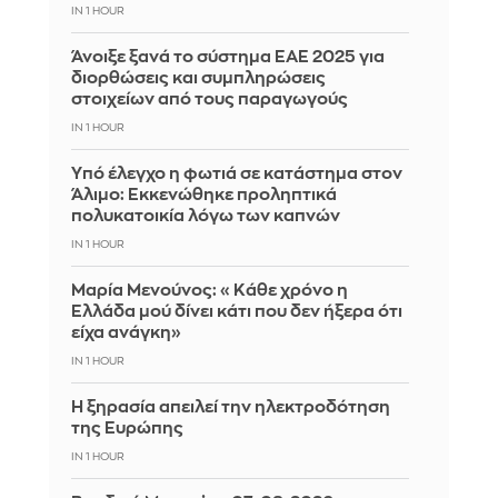
IN 1 HOUR
Άνοιξε ξανά το σύστημα ΕΑΕ 2025 για
διορθώσεις και συμπληρώσεις
στοιχείων από τους παραγωγούς
IN 1 HOUR
Yπό έλεγχο η φωτιά σε κατάστημα στον
Άλιμο: Εκκενώθηκε προληπτικά
πολυκατοικία λόγω των καπνών
IN 1 HOUR
Μαρία Μενούνος: «Κάθε χρόνο η
Ελλάδα μού δίνει κάτι που δεν ήξερα ότι
είχα ανάγκη»
IN 1 HOUR
Η ξηρασία απειλεί την ηλεκτροδότηση
της Ευρώπης
IN 1 HOUR