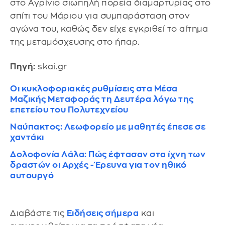
στο Αγρίνιο σιωπηλή πορεία διαμαρτυρίας στο
σπίτι του Μάριου για συμπαράσταση στον
αγώνα του, καθώς δεν είχε εγκριθεί το αίτημα
της μεταμόσχευσης στο ήπαρ.
Πηγή:
skai.gr
Οι κυκλοφοριακές ρυθμίσεις στα Μέσα
Μαζικής Μεταφοράς τη Δευτέρα λόγω της
επετείου του Πολυτεχνείου
Ναύπακτος: Λεωφορείο με μαθητές έπεσε σε
χαντάκι
Δολοφονία Λάλα: Πώς έφτασαν στα ίχνη των
δραστών οι Αρχές - Έρευνα για τον ηθικό
αυτουργό
Διαβάστε τις
Ειδήσεις σήμερα
και