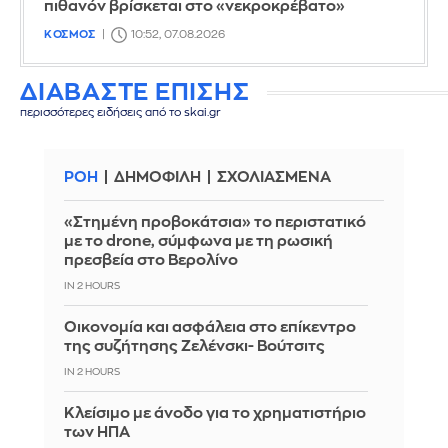
πιθανόν βρίσκεται στο «νεκροκρέβατο»
ΚΟΣΜΟΣ
10:52, 07.08.2026
ΔΙΑΒΑΣΤΕ ΕΠΙΣΗΣ
περισσότερες ειδήσεις από το skai.gr
ΡΟΗ
ΔΗΜΟΦΙΛΗ
ΣΧΟΛΙΑΣΜΕΝΑ
«Στημένη προβοκάτσια» το περιστατικό
με το drone, σύμφωνα με τη ρωσική
πρεσβεία στο Βερολίνο
IN 2 HOURS
Οικονομία και ασφάλεια στο επίκεντρο
της συζήτησης Ζελένσκι- Βούτσιτς
IN 2 HOURS
Κλείσιμο με άνοδο για το χρηματιστήριο
των ΗΠΑ