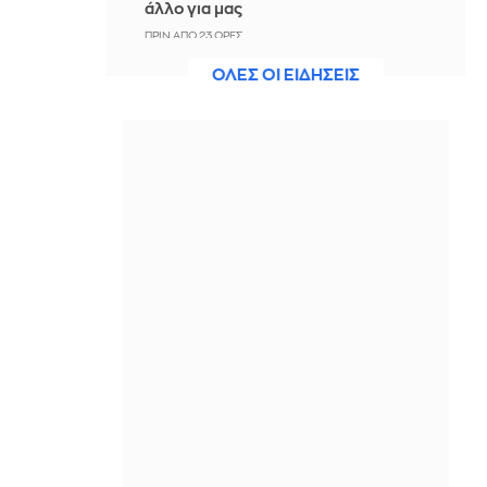
άλλο για μας
ΠΡΙΝ ΑΠΌ 23 ΏΡΕΣ
ΟΛΕΣ ΟΙ ΕΙΔΗΣΕΙΣ
Άννα Πρέλεβιτς: Το τρυφερό
throwback βίντεο με την αδελφή της
να τραγουδούν Backstreet Boys
ΠΡΙΝ ΑΠΌ 1 ΜΈΡΑ
Πυρκαγιά σε χαμηλή βλάστηση στην
περιοχή Σάνταλο, στην Κάρπαθο
ΠΡΙΝ ΑΠΌ 1 ΜΈΡΑ
Ο Παναθηναϊκός έπαθε στο ΟΑΚΑ,
καλείται να μάθει από αυτό και να
προκριθεί μέσω Βουλγαρίας - Δείτε
τα Highlights
ΠΡΙΝ ΑΠΌ 1 ΜΈΡΑ
Conference League: Παναθηναϊκός -
ΤΣΣΚΑ 1948 1-1 (ΤΕΛΙΚΟ)
ΠΡΙΝ ΑΠΌ 1 ΜΈΡΑ