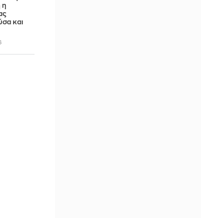
 η
ας
ύσα και
6