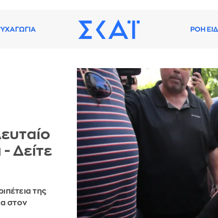
ΥΧΑΓΩΓΙΑ
ΡΟΗ ΕΙ
λευταίο
- Δείτε
ιπέτεια της
λα στον