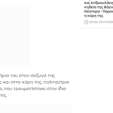
και Ανδρουλάκη
κηδεία της Βάγι
Νέστορα - Παρο
η κόρη της
02:28, 09.07.202
ρια του στον σύζυγό της
 και στην κόρη της, πολιτεύτρια
, που τραυματίστηκε στην ίδια
της.