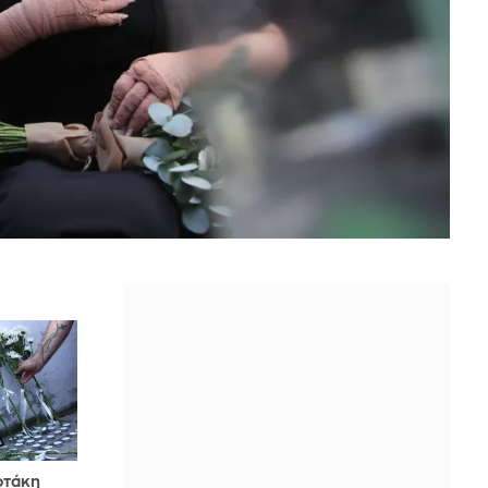
οτάκη