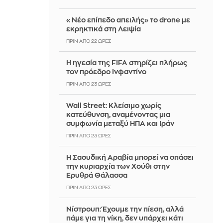
«Νέο επίπεδο απειλής» το drone με
εκρηκτικά στη Λειψία
ΠΡΙΝ ΑΠΌ 22 ΏΡΕΣ
Η ηγεσία της FIFA στηρίζει πλήρως
τον πρόεδρο Ινφαντίνο
ΠΡΙΝ ΑΠΌ 23 ΏΡΕΣ
Wall Street: Κλείσιμο χωρίς
κατεύθυνση, αναμένοντας μια
συμφωνία μεταξύ ΗΠΑ και Ιράν
ΠΡΙΝ ΑΠΌ 23 ΏΡΕΣ
Η Σαουδική Αραβία μπορεί να σπάσει
την κυριαρχία των Χούθι στην
Ερυθρά Θάλασσα
ΠΡΙΝ ΑΠΌ 23 ΏΡΕΣ
Νίστρουπ: Έχουμε την πίεση, αλλά
πάμε για τη νίκη, δεν υπάρχει κάτι