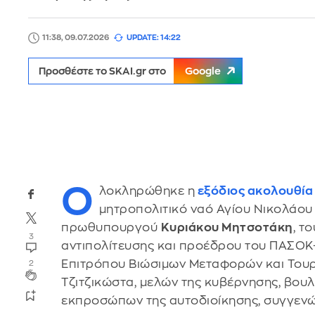
11:38, 09.07.2026
UPDATE: 14:22
Προσθέστε το SKAI.gr στο
Google
Ο
λοκληρώθηκε η
εξόδιος ακολουθία
μητροπολιτικό ναό Αγίου Νικολάου
πρωθυπουργού
Κυριάκου Μητσοτάκη
, τ
3
αντιπολίτευσης και προέδρου του ΠΑΣΟ
Επιτρόπου Βιώσιμων Μεταφορών και Τουρ
2
Τζιτζικώστα, μελών της κυβέρνησης, βου
εκπροσώπων της αυτοδιοίκησης, συγγενώ