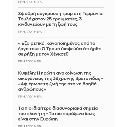
ΠΡΙΝ ΑΠΌ 1 ΜΈΡΑ
Σφοδρή σύγκρουση τραμ στη Γερμανία:
Τουλάχιστον 25 τραυματίες, 3
κινδυνεύουν με τη ζωή τους
ΠΡΙΝ ΑΠΌ 1 ΜΈΡΑ
«Εξαιρετικά ικανοποιημένος από το
έργο του»: Ο Τραμπ διαψεύδει ότι ήρθε
σε ρήξη με τον Χέγκσεθ
ΠΡΙΝ ΑΠΌ 1 ΜΈΡΑ
Κυψέλη: Η πρώτη ανακοίνωση της
οικογένειας της 38χρονης Βρετανίδας -
«Αφιέρωσε τη ζωή της στο να βοηθά
ανθρώπους»
ΠΡΙΝ ΑΠΌ 1 ΜΈΡΑ
Tα πιο ιδιαίτερα διασυνοριακά σημεία
του πλανήτη - Το πιο παράξενο ίσως
είναι στην Ευρώπη
ΠΡΙΝ ΑΠΌ 1 ΜΈΡΑ