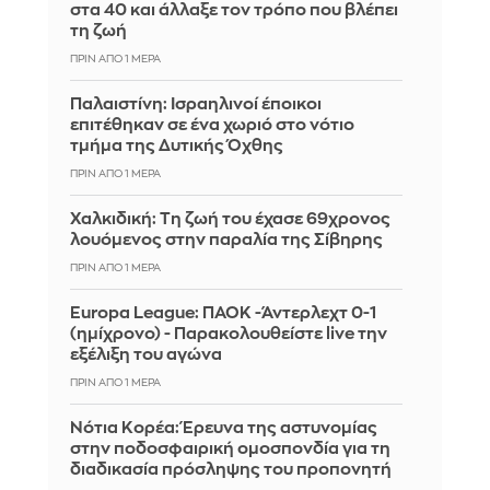
στα 40 και άλλαξε τον τρόπο που βλέπει
τη ζωή
ΠΡΙΝ ΑΠΌ 1 ΜΈΡΑ
Παλαιστίνη: Ισραηλινοί έποικοι
επιτέθηκαν σε ένα χωριό στο νότιο
τμήμα της Δυτικής Όχθης
ΠΡΙΝ ΑΠΌ 1 ΜΈΡΑ
Χαλκιδική: Τη ζωή του έχασε 69χρονος
λουόμενος στην παραλία της Σίβηρης
ΠΡΙΝ ΑΠΌ 1 ΜΈΡΑ
Europa League: ΠΑΟΚ -Άντερλεχτ 0-1
(ημίχρονο) - Παρακολουθείστε live την
εξέλιξη του αγώνα
ΠΡΙΝ ΑΠΌ 1 ΜΈΡΑ
Νότια Κορέα: Έρευνα της αστυνομίας
στην ποδοσφαιρική ομοσπονδία για τη
διαδικασία πρόσληψης του προπονητή