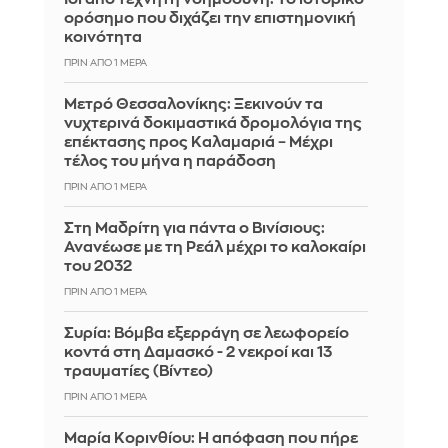
ορόσημο που διχάζει την επιστημονική
κοινότητα
ΠΡΙΝ ΑΠΌ 1 ΜΈΡΑ
Μετρό Θεσσαλονίκης: Ξεκινούν τα
νυχτερινά δοκιμαστικά δρομολόγια της
επέκτασης προς Καλαμαριά – Μέχρι
τέλος του μήνα η παράδοση
ΠΡΙΝ ΑΠΌ 1 ΜΈΡΑ
Στη Μαδρίτη για πάντα ο Βινίσιους:
Ανανέωσε με τη Ρεάλ μέχρι το καλοκαίρι
του 2032
ΠΡΙΝ ΑΠΌ 1 ΜΈΡΑ
Συρία: Βόμβα εξερράγη σε λεωφορείο
κοντά στη Δαμασκό - 2 νεκροί και 13
τραυματίες (Βίντεο)
ΠΡΙΝ ΑΠΌ 1 ΜΈΡΑ
Μαρία Κορινθίου: Η απόφαση που πήρε