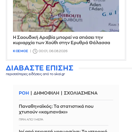
Η Σαουδική Αραβία μπορεί να σπάσει την
κυριαρχία των Χούθι στην Ερυθρά Θάλασσα
ΚΟΣΜΟΣ
00:01, 06.08.2026
ΔΙΑΒΑΣΤΕ ΕΠΙΣΗΣ
περισσότερες ειδήσεις από το skai.gr
ΡΟΗ
ΔΗΜΟΦΙΛΗ
ΣΧΟΛΙΑΣΜΕΝΑ
Παναθηναϊκός: Τα στατιστικά που
χτυπούν «καμπανάκι»
ΠΡΙΝ ΑΠΌ 1 ΜΈΡΑ
Ιοί από τεχνητή νοημοσύνη: Το ιστορικό