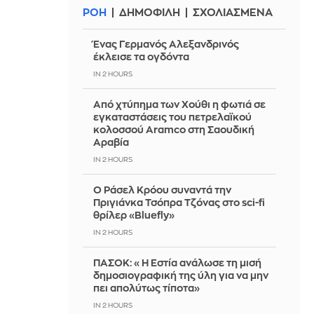
ΡΟΗ
ΔΗΜΟΦΙΛΗ
ΣΧΟΛΙΑΣΜΕΝΑ
Ένας Γερμανός Αλεξανδρινός
έκλεισε τα ογδόντα
IN 2 HOURS
Από χτύπημα των Χούθι η φωτιά σε
εγκαταστάσεις του πετρελαϊκού
κολοσσού Aramco στη Σαουδική
Αραβία
IN 2 HOURS
Ο Ράσελ Κρόου συναντά την
Πριγιάνκα Τσόπρα Τζόνας στο sci-fi
θρίλερ «Bluefly»
IN 2 HOURS
ΠΑΣΟΚ: «Η Εστία ανάλωσε τη μισή
δημοσιογραφική της ύλη για να μην
πει απολύτως τίποτα»
IN 2 HOURS