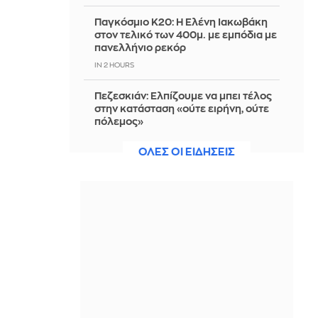
Παγκόσμιο Κ20: Η Ελένη Ιακωβάκη
στον τελικό των 400μ. με εμπόδια με
πανελλήνιο ρεκόρ
IN 2 HOURS
Πεζεσκιάν: Ελπίζουμε να μπει τέλος
στην κατάσταση «ούτε ειρήνη, ούτε
πόλεμος»
IN 2 HOURS
ΟΛΕΣ ΟΙ ΕΙΔΗΣΕΙΣ
Τουρνάς στον ΣΚΑΪ: Σε επιφυλακή ο
κρατικός μηχανισμός – Από αμέλεια
το 90% των πυρκαγιών
IN 2 HOURS
Κάθε ζώδιο έχει ένα καλοκαιρινό
δράμα... Ποιο είναι το δικό σου;
IN 2 HOURS
Παγκόσμιο Κ20: Ασημένιο μετάλλιο
για την Ιουλιάννα Ρούσσου στα 800