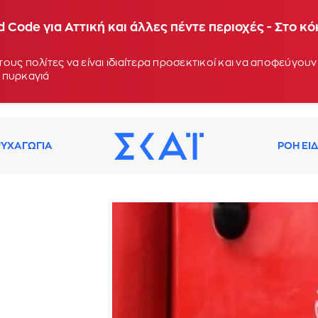
 Code για Αττική και άλλες πέντε περιοχές - Στο κ
ους πολίτες να είναι ιδιαίτερα προσεκτικοί και να αποφεύγο
 πυρκαγιά
ΥΧΑΓΩΓΙΑ
ΡΟΗ ΕΙ