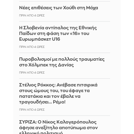
Νέες επιθέσεις των Χούθι στη Μόχα
ΠΡΙΝ ΑΠΌ 4 ΏΡΕΣ
Η Σλοβενία αντίπαλος της Εθνικής
Παίδων στη φάση των «16» του
Ευρωμπάσκετ U16
ΠΡΙΝ ΑΠΌ 4 ΏΡΕΣ
Πυροβολισμοί με πολλούς τραυματίες
στο Χόλμπεκ της Δανίας
ΠΡΙΝ ΑΠΌ 4 ΏΡΕΣ
Στέλιος Ρόκκος: Ανέβασε πιτσιρικά
στους ώμους του, του έφαγε τα
πατατάκια και τον έβαλε να
τραγουδήσει... Ρέμο!
ΠΡΙΝ ΑΠΌ 4 ΏΡΕΣ
ΣΥΡΙΖΑ: Ο Νίκος Καλογερόπουλος
άφησε ανεξίτηλο αποτύπωμα στον
ελληνικό πολιτισμό