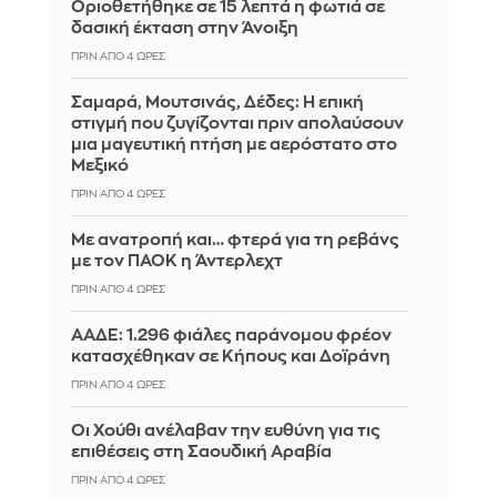
Οριοθετήθηκε σε 15 λεπτά η φωτιά σε
δασική έκταση στην Άνοιξη
ΠΡΙΝ ΑΠΌ 4 ΏΡΕΣ
Σαμαρά, Μουτσινάς, Δέδες: Η επική
στιγμή που ζυγίζονται πριν απολαύσουν
μια μαγευτική πτήση με αερόστατο στο
Μεξικό
ΠΡΙΝ ΑΠΌ 4 ΏΡΕΣ
Με ανατροπή και… φτερά για τη ρεβάνς
με τον ΠΑΟΚ η Άντερλεχτ
ΠΡΙΝ ΑΠΌ 4 ΏΡΕΣ
ΑΑΔΕ: 1.296 φιάλες παράνομου φρέον
κατασχέθηκαν σε Κήπους και Δοϊράνη
ΠΡΙΝ ΑΠΌ 4 ΏΡΕΣ
Οι Χούθι ανέλαβαν την ευθύνη για τις
επιθέσεις στη Σαουδική Αραβία
ΠΡΙΝ ΑΠΌ 4 ΏΡΕΣ