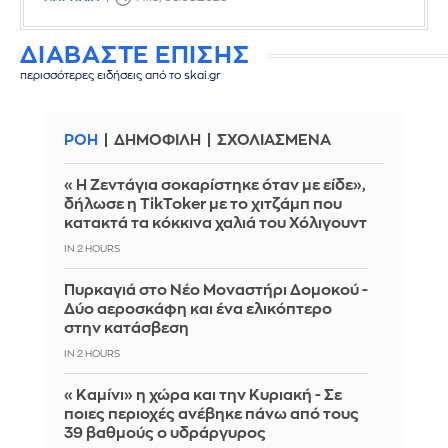
ΔΙΑΒΑΣΤΕ ΕΠΙΣΗΣ
περισσότερες ειδήσεις από το skai.gr
ΡΟΗ
ΔΗΜΟΦΙΛΗ
ΣΧΟΛΙΑΣΜΕΝΑ
«Η Ζεντάγια σοκαρίστηκε όταν με είδε»,
δήλωσε η TikToker με το χιτζάμπ που
κατακτά τα κόκκινα χαλιά του Χόλιγουντ
IN 2 HOURS
Πυρκαγιά στο Νέο Μοναστήρι Δομοκού -
Δύο αεροσκάφη και ένα ελικόπτερο
στην κατάσβεση
IN 2 HOURS
«Καμίνι» η χώρα και την Κυριακή - Σε
ποιες περιοχές ανέβηκε πάνω από τους
39 βαθμούς ο υδράργυρος