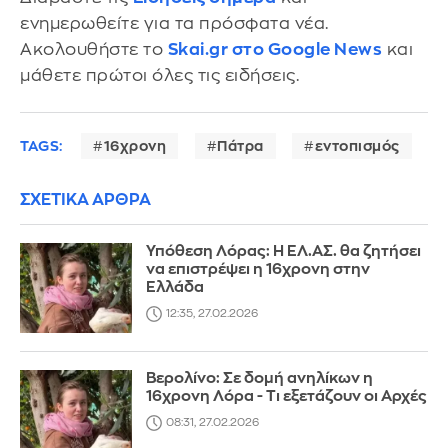
ενημερωθείτε για τα πρόσφατα νέα.
Ακολουθήστε το
Skai.gr στο Google News
και
μάθετε πρώτοι όλες τις ειδήσεις.
TAGS:
16χρονη
Πάτρα
εντοπισμός
ΣΧΕΤΙΚΑ ΑΡΘΡΑ
Υπόθεση Λόρας: Η ΕΛ.ΑΣ. θα ζητήσει
να επιστρέψει η 16χρονη στην
Ελλάδα
12:35, 27.02.2026
Βερολίνο: Σε δομή ανηλίκων η
16χρονη Λόρα - Τι εξετάζουν οι Αρχές
08:31, 27.02.2026