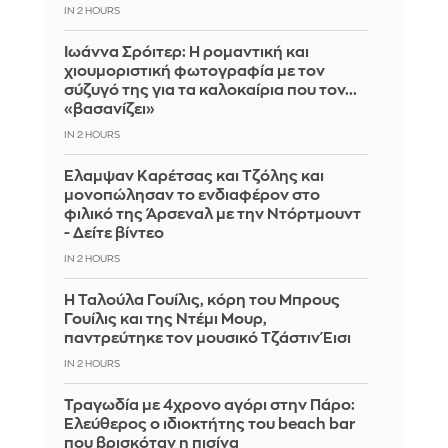
IN 2 HOURS
Ιωάννα Σρόιτερ: Η ρομαντική και
χιουμοριστική φωτογραφία με τον
σύζυγό της για τα καλοκαίρια που τον...
«βασανίζει»
IN 2 HOURS
Έλαμψαν Καρέτσας και Τζόλης και
μονοπώλησαν το ενδιαφέρον στο
φιλικό της Άρσεναλ με την Ντόρτμουντ
- Δείτε βίντεο
IN 2 HOURS
Η Ταλούλα Γουίλις, κόρη του Μπρους
Γουίλις και της Ντέμι Μουρ,
παντρεύτηκε τον μουσικό Τζάστιν Έισι
IN 2 HOURS
Τραγωδία με 4χρονο αγόρι στην Πάρο:
Ελεύθερος ο ιδιοκτήτης του beach bar
που βρισκόταν η πισίνα