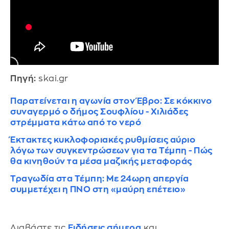
Πηγή:
skai.gr
Παρατείνεται η αγωνία στον Έβρο: Σε κόκκινο
συναγερμό ο δήμος Σουφλίου - Χιλιάδες
στρέμματα κάτω από το νερό
Έκτακτες κυκλοφοριακές ρυθμίσεις αύριο
λόγω των συγκεντρώσεων για τα Τέμπη - Πώς
θα κινηθούν τα μέσα μαζικής μεταφοράς
Τραγωδία στα Τέμπη: Με 24ωρη απεργία
συμμετέχει η ΠΝΟ στη «μαύρη επέτειο»
Διαβάστε τις
Ειδήσεις σήμερα
και