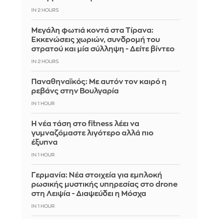
IN 2 HOURS
Μεγάλη φωτιά κοντά στα Τίρανα:
Εκκενώσεις χωριών, συνδρομή του
στρατού και μία σύλληψη - Δείτε βίντεο
IN 2 HOURS
Παναθηναϊκός: Με αυτόν τον καιρό η
ρεβάνς στην Βουλγαρία
IN 1 HOUR
Η νέα τάση στο fitness λέει να
γυμναζόμαστε λιγότερο αλλά πιο
έξυπνα
IN 1 HOUR
Γερμανία: Νέα στοιχεία για εμπλοκή
ρωσικής μυστικής υπηρεσίας στο drone
στη Λειψία - Διαψεύδει η Μόσχα
IN 1 HOUR