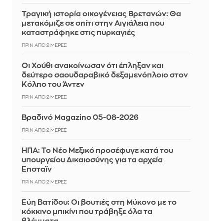
Τραγική ιστορία οικογένειας Βρετανών: Θα
μετακόμιζε σε σπίτι στην Αιγιάλεια που
καταστράφηκε στις πυρκαγιές
ΠΡΙΝ ΑΠΌ 2 ΜΈΡΕΣ
Οι Χούθι ανακοίνωσαν ότι έπληξαν και
δεύτερο σαουδαραβικό δεξαμενόπλοιο στον
Κόλπο του Άντεν
ΠΡΙΝ ΑΠΌ 2 ΜΈΡΕΣ
Βραδινό Magazino 05-08-2026
ΠΡΙΝ ΑΠΌ 2 ΜΈΡΕΣ
ΗΠΑ: Το Νέο Μεξικό προσέφυγε κατά του
υπουργείου Δικαιοσύνης για τα αρχεία
Έπσταϊν
ΠΡΙΝ ΑΠΌ 2 ΜΈΡΕΣ
Εύη Βατίδου: Οι βουτιές στη Μύκονο με το
κόκκινο μπικίνι που τράβηξε όλα τα