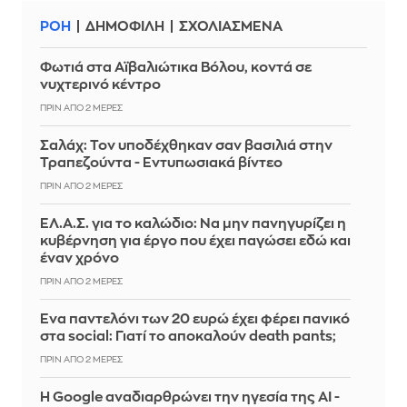
ΡΟΗ
ΔΗΜΟΦΙΛΗ
ΣΧΟΛΙΑΣΜΕΝΑ
Φωτιά στα Αϊβαλιώτικα Βόλου, κοντά σε
νυχτερινό κέντρο
ΠΡΙΝ ΑΠΌ 2 ΜΈΡΕΣ
Σαλάχ: Τον υποδέχθηκαν σαν βασιλιά στην
Τραπεζούντα - Εντυπωσιακά βίντεο
ΠΡΙΝ ΑΠΌ 2 ΜΈΡΕΣ
ΕΛ.Α.Σ. για το καλώδιο: Να μην πανηγυρίζει η
κυβέρνηση για έργο που έχει παγώσει εδώ και
έναν χρόνο
ΠΡΙΝ ΑΠΌ 2 ΜΈΡΕΣ
Ένα παντελόνι των 20 ευρώ έχει φέρει πανικό
στα social: Γιατί το αποκαλούν death pants;
ΠΡΙΝ ΑΠΌ 2 ΜΈΡΕΣ
Η Google αναδιαρθρώνει την ηγεσία της AI -