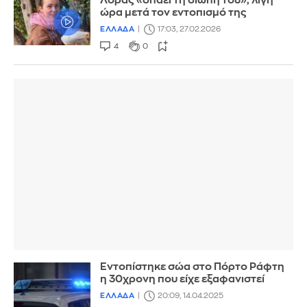
Λόρας «σπάει τη σιωπή του», λίγη
ώρα μετά τον εντοπισμό της
ΕΛΛΑΔΑ
17:03, 27.02.2026
4
0
Εντοπίστηκε σώα στο Πόρτο Ράφτη
η 30χρονη που είχε εξαφανιστεί
ΕΛΛΑΔΑ
20:09, 14.04.2025