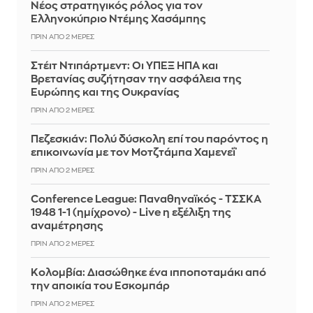
Νέος στρατηγικός ρόλος για τον
Ελληνοκύπριο Ντέμης Χασάμπης
ΠΡΙΝ ΑΠΌ 2 ΜΈΡΕΣ
Στέιτ Ντιπάρτμεντ: Οι ΥΠΕΞ ΗΠΑ και
Βρετανίας συζήτησαν την ασφάλεια της
Ευρώπης και της Ουκρανίας
ΠΡΙΝ ΑΠΌ 2 ΜΈΡΕΣ
Πεζεσκιάν: Πολύ δύσκολη επί του παρόντος η
επικοινωνία με τον Μοτζτάμπα Χαμενεΐ
ΠΡΙΝ ΑΠΌ 2 ΜΈΡΕΣ
Conference League: Παναθηναϊκός - ΤΣΣΚΑ
1948 1-1 (ημίχρονο) - Live η εξέλιξη της
αναμέτρησης
ΠΡΙΝ ΑΠΌ 2 ΜΈΡΕΣ
Κολομβία: Διασώθηκε ένα ιπποποταμάκι από
την αποικία του Εσκομπάρ
ΠΡΙΝ ΑΠΌ 2 ΜΈΡΕΣ