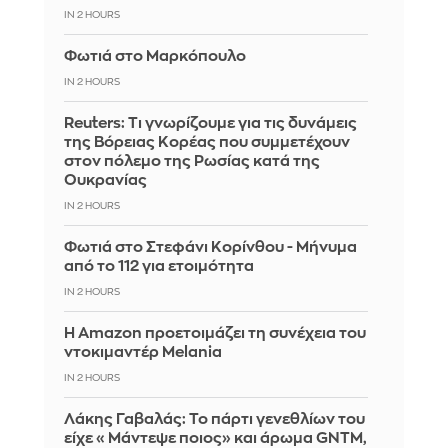
IN 2 HOURS
Φωτιά στο Μαρκόπουλο
IN 2 HOURS
Reuters: Τι γνωρίζουμε για τις δυνάμεις
της Βόρειας Κορέας που συμμετέχουν
στον πόλεμο της Ρωσίας κατά της
Ουκρανίας
IN 2 HOURS
Φωτιά στο Στεφάνι Κορίνθου - Μήνυμα
από το 112 για ετοιμότητα
IN 2 HOURS
Η Amazon προετοιμάζει τη συνέχεια του
ντοκιμαντέρ Melania
IN 2 HOURS
Λάκης Γαβαλάς: Το πάρτι γενεθλίων του
είχε «Μάντεψε ποιος» και άρωμα GNTM,