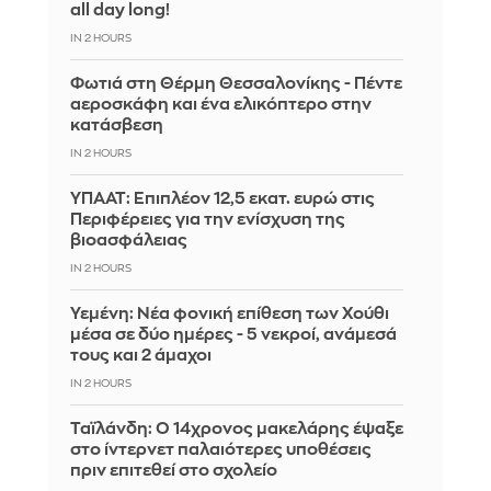
all day long!
IN 2 HOURS
Φωτιά στη Θέρμη Θεσσαλονίκης - Πέντε
αεροσκάφη και ένα ελικόπτερο στην
κατάσβεση
IN 2 HOURS
ΥΠΑΑΤ: Επιπλέον 12,5 εκατ. ευρώ στις
Περιφέρειες για την ενίσχυση της
βιοασφάλειας
IN 2 HOURS
Υεμένη: Νέα φονική επίθεση των Χούθι
μέσα σε δύο ημέρες - 5 νεκροί, ανάμεσά
τους και 2 άμαχοι
IN 2 HOURS
Ταϊλάνδη: Ο 14χρονος μακελάρης έψαξε
στο ίντερνετ παλαιότερες υποθέσεις
πριν επιτεθεί στο σχολείο