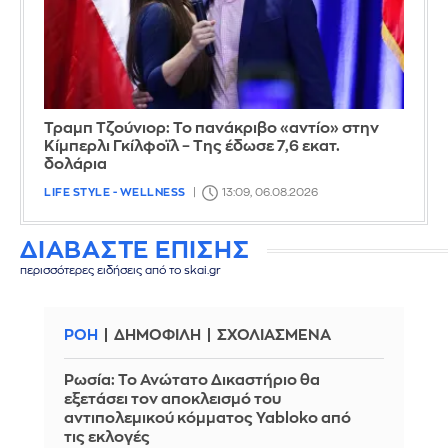
Τραμπ Τζούνιορ: Το πανάκριβο «αντίο» στην
Κίμπερλι Γκίλφοϊλ – Της έδωσε 7,6 εκατ.
δολάρια
LIFE STYLE - WELLNESS
13:09, 06.08.2026
ΔΙΑΒΑΣΤΕ ΕΠΙΣΗΣ
περισσότερες ειδήσεις από το skai.gr
ΡΟΗ
ΔΗΜΟΦΙΛΗ
ΣΧΟΛΙΑΣΜΕΝΑ
Ρωσία: Το Ανώτατο Δικαστήριο θα
εξετάσει τον αποκλεισμό του
αντιπολεμικού κόμματος Yabloko από
τις εκλογές