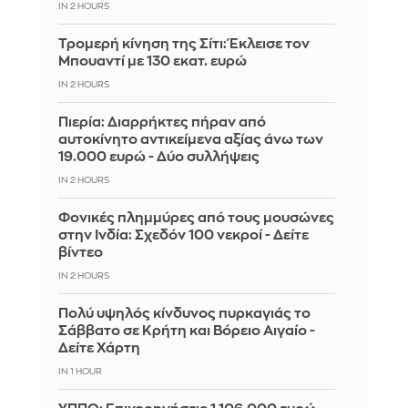
IN 2 HOURS
Τρομερή κίνηση της Σίτι: Έκλεισε τον
Μπουαντί με 130 εκατ. ευρώ
IN 2 HOURS
Πιερία: Διαρρήκτες πήραν από
αυτοκίνητο αντικείμενα αξίας άνω των
19.000 ευρώ - Δύο συλλήψεις
IN 2 HOURS
Φονικές πλημμύρες από τους μουσώνες
στην Ινδία: Σχεδόν 100 νεκροί - Δείτε
βίντεο
IN 2 HOURS
Πολύ υψηλός κίνδυνος πυρκαγιάς το
Σάββατο σε Κρήτη και Βόρειο Αιγαίο -
Δείτε Χάρτη
IN 1 HOUR