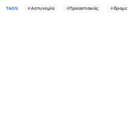
TAGS:
Αστυνομία
Προαστιακός
δρομολό