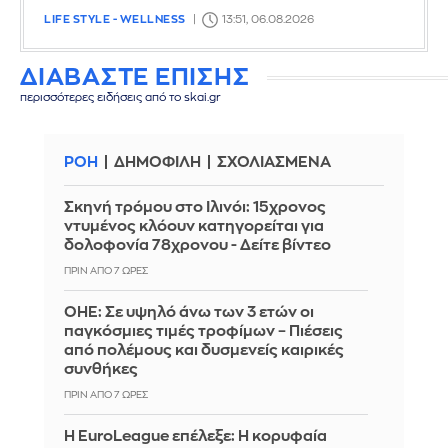
LIFE STYLE - WELLNESS
13:51, 06.08.2026
ΔΙΑΒΑΣΤΕ ΕΠΙΣΗΣ
περισσότερες ειδήσεις από το skai.gr
ΡΟΗ
ΔΗΜΟΦΙΛΗ
ΣΧΟΛΙΑΣΜΕΝΑ
Σκηνή τρόμου στο Ιλινόι: 15χρονος
ντυμένος κλόουν κατηγορείται για
δολοφονία 78χρονου - Δείτε βίντεο
ΠΡΙΝ ΑΠΌ 7 ΏΡΕΣ
ΟΗΕ: Σε υψηλό άνω των 3 ετών οι
παγκόσμιες τιμές τροφίμων – Πιέσεις
από πολέμους και δυσμενείς καιρικές
συνθήκες
ΠΡΙΝ ΑΠΌ 7 ΏΡΕΣ
Η EuroLeague επέλεξε: Η κορυφαία