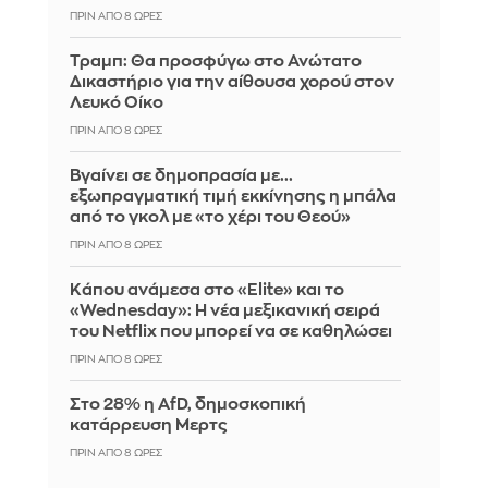
ΠΡΙΝ ΑΠΌ 8 ΏΡΕΣ
Τραμπ: Θα προσφύγω στο Ανώτατο
Δικαστήριο για την αίθουσα χορού στον
Λευκό Οίκο
ΠΡΙΝ ΑΠΌ 8 ΏΡΕΣ
Βγαίνει σε δημοπρασία με...
εξωπραγματική τιμή εκκίνησης η μπάλα
από το γκολ με «το χέρι του Θεού»
ΠΡΙΝ ΑΠΌ 8 ΏΡΕΣ
Κάπου ανάμεσα στο «Elite» και το
«Wednesday»: Η νέα μεξικανική σειρά
του Netflix που μπορεί να σε καθηλώσει
ΠΡΙΝ ΑΠΌ 8 ΏΡΕΣ
Στο 28% η AfD, δημοσκοπική
κατάρρευση Μερτς
ΠΡΙΝ ΑΠΌ 8 ΏΡΕΣ