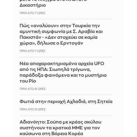
Δικαστήριο
ΠΡΙΝ ΑΠΌ 7 ΏΡΕΣ
Πώς «αναλύουν» στην Τουρκία την
αμυντική συμφωνία με Σ. Αραβία και
Πακιστάν - «Δεν στοχεύει σε καμία
χώρα», δήλωσε ο Ερντογάν
ΠΡΙΝ ΑΠΌ 7 ΏΡΕΣ
Νέα αποχαρακτηρισμένα αρχεία UFO
από τις ΗΠΑ: Σιωπηλά τρίγωνα,
παράδοξα φαινόμενα και το μυστήριο
του Ρίο
ΠΡΙΝ ΑΠΌ 8 ΏΡΕΣ
Φωτιά στην περιοχή Αχλαδιά, στη Σητεία
ΠΡΙΝ ΑΠΌ 8 ΏΡΕΣ
Αδιανόητο: Σούπα με κρέας σκύλου
συστήνουν τα κρατικά ΜΜΕ για τον
καύσωνα στη Βόρεια Κορέα