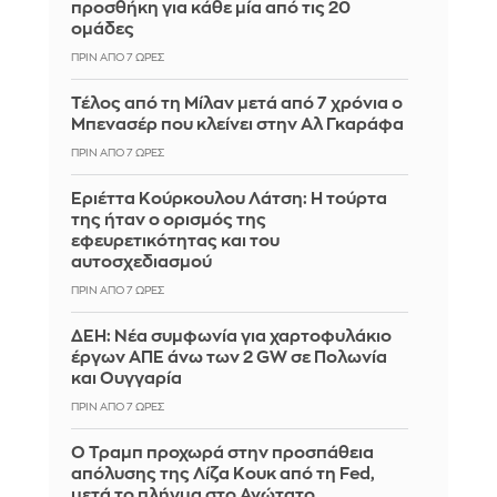
προσθήκη για κάθε μία από τις 20
ομάδες
ΠΡΙΝ ΑΠΌ 7 ΏΡΕΣ
Τέλος από τη Μίλαν μετά από 7 χρόνια ο
Μπενασέρ που κλείνει στην Αλ Γκαράφα
ΠΡΙΝ ΑΠΌ 7 ΏΡΕΣ
Εριέττα Κούρκουλου Λάτση: Η τούρτα
της ήταν ο ορισμός της
εφευρετικότητας και του
αυτοσχεδιασμού
ΠΡΙΝ ΑΠΌ 7 ΏΡΕΣ
ΔΕΗ: Νέα συμφωνία για χαρτοφυλάκιο
έργων ΑΠΕ άνω των 2 GW σε Πολωνία
και Ουγγαρία
ΠΡΙΝ ΑΠΌ 7 ΏΡΕΣ
Ο Τραμπ προχωρά στην προσπάθεια
απόλυσης της Λίζα Κουκ από τη Fed,
μετά το πλήγμα στο Ανώτατο