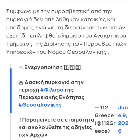
Σύμφωνα με την πυροσβεστική από την
πυρκαγιά δεν απειλήθηκαν κατοικίες και
υποδομές, ενώ για τη διερεύνηση των αιτιών
έχει ήδη επιληφθεί κλιμάκιο του Ανακριτικού
Τμήματος της Διοίκησης των Πυροσβεστικών
Υπηρεσιών του Νομού Θεσσαλονίκης .
⚠️ Ενεργοποίηση 1️⃣1️⃣2️⃣
🆘 Δασική πυρκαγιά στην
περιοχή
#Φίλυρο
της
Περιφερειακής Ενότητας
#Θεσσαλονίκης
— 112
Jun
Greece
e 9,
‼️ Παραμείνετε σε ετοιμότητα
(@112Gr
202
και ακολουθείτε τις οδηγίες
eece)
6
των Αρχών