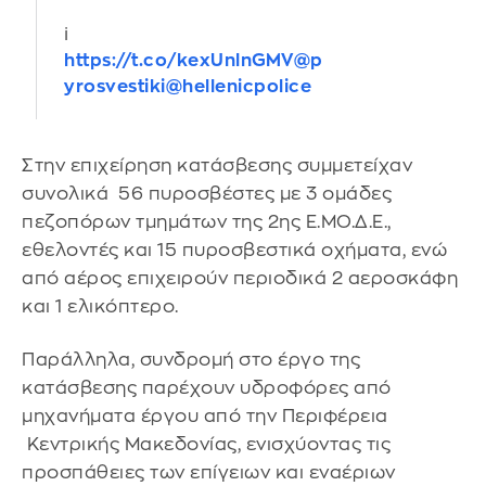
ℹ️
https://t.co/kexUnlnGMV
@p
yrosvestiki
@hellenicpolice
Στην επιχείρηση κατάσβεσης συμμετείχαν
συνολικά 56 πυροσβέστες με 3 ομάδες
πεζοπόρων τμημάτων της 2ης Ε.ΜΟ.Δ.Ε.,
εθελοντές και 15 πυροσβεστικά οχήματα, ενώ
από αέρος επιχειρούν περιοδικά 2 αεροσκάφη
και 1 ελικόπτερο.
Παράλληλα, συνδρομή στο έργο της
κατάσβεσης παρέχουν υδροφόρες από
μηχανήματα έργου από την Περιφέρεια
Κεντρικής Μακεδονίας, ενισχύοντας τις
προσπάθειες των επίγειων και εναέριων