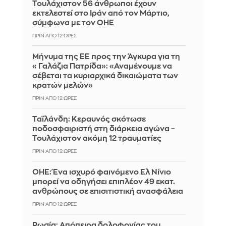
Τουλάχιστον 56 άνθρωποι έχουν
εκτελεστεί στο Ιράν από τον Μάρτιο,
σύμφωνα με τον ΟΗΕ
ΠΡΙΝ ΑΠΌ 12 ΏΡΕΣ
Μήνυμα της ΕΕ προς την Άγκυρα για τη
«Γαλάζια Πατρίδα»: «Αναμένουμε να
σέβεται τα κυριαρχικά δικαιώματα των
κρατών μελών»
ΠΡΙΝ ΑΠΌ 12 ΏΡΕΣ
Ταϊλάνδη: Κεραυνός σκότωσε
ποδοσφαιριστή στη διάρκεια αγώνα –
Τουλάχιστον ακόμη 12 τραυματίες
ΠΡΙΝ ΑΠΌ 12 ΏΡΕΣ
ΟΗΕ: Ένα ισχυρό φαινόμενο Ελ Νίνιο
μπορεί να οδηγήσει επιπλέον 49 εκατ.
ανθρώπους σε επισιτιστική ανασφάλεια
ΠΡΙΝ ΑΠΌ 12 ΏΡΕΣ
Ρωσία: Απόπειρα δολοφονίας του