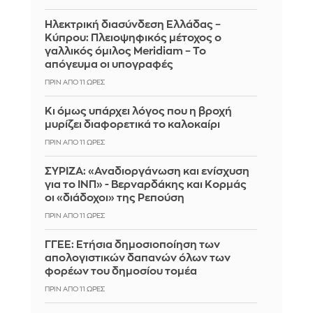
Ηλεκτρική διασύνδεση Ελλάδας –
Κύπρου: Πλειοψηφικός μέτοχος ο
γαλλικός όμιλος Meridiam – Το
απόγευμα οι υπογραφές
ΠΡΙΝ ΑΠΌ 11 ΏΡΕΣ
Κι όμως υπάρχει λόγος που η βροχή
μυρίζει διαφορετικά το καλοκαίρι
ΠΡΙΝ ΑΠΌ 11 ΏΡΕΣ
ΣΥΡΙΖΑ: «Αναδιοργάνωση και ενίσχυση
για το ΙΝΠ» - Βερναρδάκης και Κορμάς
οι «διάδοχοι» της Ρεπούση
ΠΡΙΝ ΑΠΌ 11 ΏΡΕΣ
ΓΓΕΕ: Eτήσια δημοσιοποίηση των
απολογιστικών δαπανών όλων των
φορέων του δημοσίου τομέα
ΠΡΙΝ ΑΠΌ 11 ΏΡΕΣ