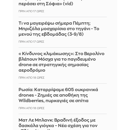
περάσει στη Σόφια» (vid)
ΠΡΙΝ ΑΠΌ 17 ΏΡΕΣ
Τι να μαγειρέψω σήμερα Πέμπτη;
Μπριζόλα μοσχαρίσια στο τηγάνι - Το
μενού της εβδομάδας (3-9/8)
ΠΡΙΝ ΑΠΌ 17 ΏΡΕΣ
«Κίνδυνος κλιμάκωσης»: Στο Βερολίνο
βλέπουν Μόσχα για το παγιδευμένο
drone σε στρατηγικής σημασίας
αεροδρόμιο
ΠΡΙΝ ΑΠΌ 18 ΏΡΕΣ
Ρωσία: Καταρρίψαμε 605 ουκρανικά
drones - Zημιές σε αποθήκη της
Wildberries, πυρκαγιές σε σπίτια
ΠΡΙΝ ΑΠΌ 18 ΏΡΕΣ
Ματ Λε Μπλανκ: Βραδινή έξοδος με
δασκάλα γιόγκα – Νέα σχέση για τον