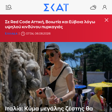
Σε Red Code Αττική, Βοιωτία και Εύβοια λόγω
υψηλού κινδύνου πυρκαγιάς
ΕΛΛΑΔΑ
07:34, 06.08.2026
Ιταλία: Κύμα μεγάλης ζέστης θα