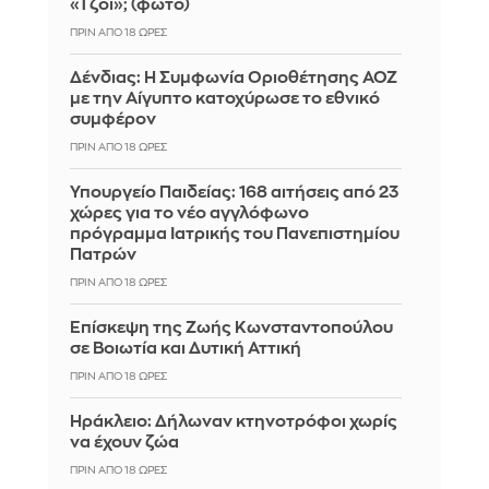
«Τζόι»; (φωτό)
ΠΡΙΝ ΑΠΌ 18 ΏΡΕΣ
Δένδιας: Η Συμφωνία Οριοθέτησης ΑΟΖ
με την Αίγυπτο κατοχύρωσε το εθνικό
συμφέρον
ΠΡΙΝ ΑΠΌ 18 ΏΡΕΣ
Υπουργείο Παιδείας: 168 αιτήσεις από 23
χώρες για το νέο αγγλόφωνο
πρόγραμμα Ιατρικής του Πανεπιστημίου
Πατρών
ΠΡΙΝ ΑΠΌ 18 ΏΡΕΣ
Επίσκεψη της Ζωής Κωνσταντοπούλου
σε Βοιωτία και Δυτική Αττική
ΠΡΙΝ ΑΠΌ 18 ΏΡΕΣ
Ηράκλειο: Δήλωναν κτηνοτρόφοι χωρίς
να έχουν ζώα
ΠΡΙΝ ΑΠΌ 18 ΏΡΕΣ