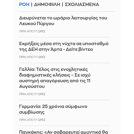
ΡΟΗ
ΔΗΜΟΦΙΛΗ
ΣΧΟΛΙΑΣΜΕΝΑ
Διευρύνεται το ωράριο λειτουργίας του
Λευκού Πύργου
ΠΡΙΝ ΑΠΌ 17 ΏΡΕΣ
Eκρήξεις μέσα στη νύχτα σε υποσταθμό
της ΔΕΗ στην Άρτα - Δείτε βίντεο
ΠΡΙΝ ΑΠΌ 17 ΏΡΕΣ
Γαλλία: Τέλος στις ενοχλητικές
διαφημιστικές κλήσεις – Σε ισχύ
αυστηρή απαγόρευση από τις 11
Αυγούστου
ΠΡΙΝ ΑΠΌ 17 ΏΡΕΣ
Γερμανία: 25 χρόνια σύμφωνο
συμβίωσης
ΠΡΙΝ ΑΠΌ 17 ΏΡΕΣ
Παγκάκης: «Αν σοβαρευτεί αμυντικά θα