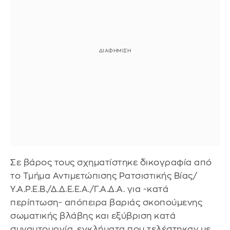
Σε βάρος τους σχηματίστηκε δικογραφία από
το Τμήμα Αντιμετώπισης Ρατσιστικής Βίας/
Υ.Α.Ρ.Ε.Β./Δ.Δ.Ε.Ε.Α./Γ.Α.Δ.Α. για -κατά
περίπτωση- απόπειρα βαριάς σκοπούμενης
σωματικής βλάβης και εξύβριση κατά
συναυτουργία, εγκλήματα που τελέστηκαν με