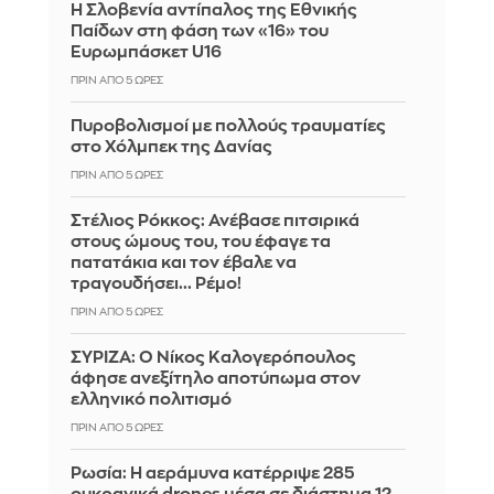
Η Σλοβενία αντίπαλος της Εθνικής
Παίδων στη φάση των «16» του
Ευρωμπάσκετ U16
ΠΡΙΝ ΑΠΌ 5 ΏΡΕΣ
Πυροβολισμοί με πολλούς τραυματίες
στο Χόλμπεκ της Δανίας
ΠΡΙΝ ΑΠΌ 5 ΏΡΕΣ
Στέλιος Ρόκκος: Ανέβασε πιτσιρικά
στους ώμους του, του έφαγε τα
πατατάκια και τον έβαλε να
τραγουδήσει... Ρέμο!
ΠΡΙΝ ΑΠΌ 5 ΏΡΕΣ
ΣΥΡΙΖΑ: Ο Νίκος Καλογερόπουλος
άφησε ανεξίτηλο αποτύπωμα στον
ελληνικό πολιτισμό
ΠΡΙΝ ΑΠΌ 5 ΏΡΕΣ
Ρωσία: Η αεράμυνα κατέρριψε 285