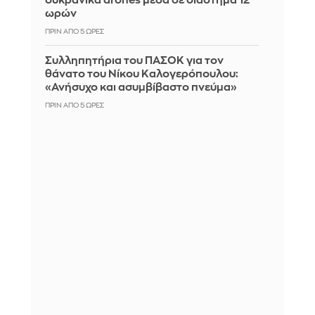
ουκρανικά drones μέσα σε διάστημα 12
ωρών
ΠΡΙΝ ΑΠΌ 5 ΏΡΕΣ
Συλληπητήρια του ΠΑΣΟΚ για τον
θάνατο του Νίκου Καλογερόπουλου:
«Ανήσυχο και ασυμβίβαστο πνεύμα»
ΠΡΙΝ ΑΠΌ 5 ΏΡΕΣ