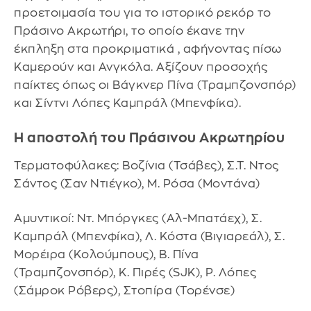
προετοιμασία του για το ιστορικό ρεκόρ το
Πράσινο Ακρωτήρι, το οποίο έκανε την
έκπληξη στα προκριματικά , αφήνοντας πίσω
Καμερούν και Ανγκόλα. Αξίζουν προσοχής
παίκτες όπως οι Βάγκνερ Πίνα (Τραμπζονσπόρ)
και Σίντνι Λόπες Καμπράλ (Μπενφίκα).
Η αποστολή του Πράσινου Ακρωτηρίου
Τερματοφύλακες: Βοζίνια (Τσάβες), Σ.Τ. Ντος
Σάντος (Σαν Ντιέγκο), Μ. Ρόσα (Μοντάνα)
Αμυντικοί: Ντ. Μπόργκες (Αλ-Μπατάεχ), Σ.
Καμπράλ (Μπενφίκα), Λ. Κόστα (Βιγιαρεάλ), Σ.
Μορέιρα (Κολούμπους), Β. Πίνα
(Τραμπζονσπόρ), Κ. Πιρές (SJK), Ρ. Λόπες
(Σάμροκ Ρόβερς), Στοπίρα (Τορένσε)