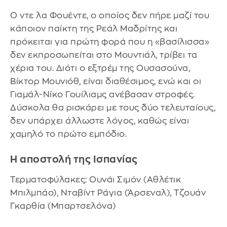
Ο ντε λα Φουέντε, ο οποίος δεν πήρε μαζί του
κάποιον παίκτη της Ρεάλ Μαδρίτης και
πρόκειται για πρώτη φορά που η «βασίλισσα»
δεν εκπροσωπείται στο Μουντιάλ, τρίβει τα
χέρια του. Διότι ο εξτρέμ της Ουσασούνα,
Βίκτορ Μουνιόθ, είναι διαθέσιμος, ενώ και οι
Γιαμάλ-Νίκο Γουίλιαμς ανέβασαν στροφές.
Δύσκολα θα ρισκάρει με τους δύο τελευταίους,
δεν υπάρχει άλλωστε λόγος, καθώς είναι
χαμηλό το πρώτο εμπόδιο.
Η αποστολή της Ισπανίας
Τερματοφύλακες: Ουνάι Σιμόν (Αθλέτικ
Μπιλμπάο), Νταβίντ Ράγια (Άρσεναλ), Τζουάν
Γκαρθία (Μπαρτσελόνα)