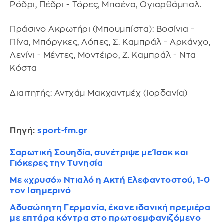
Ρόδρι, Πέδρι - Τόρες, Μπαένα, Ογιαρθάμπαλ.
Πράσινο Ακρωτήρι (Μπουμπίστα): Βοσίνια -
Πίνα, Μπόργκες, Λόπες, Σ. Καμπράλ - Αρκάνχο,
Λενίνι - Μέντες, Μοντέιρο, Ζ. Καμπράλ - Ντα
Κόστα
Διαιτητής: Αντχάμ Μακχαντμέχ (Ιορδανία)
Πηγή:
sport-fm.gr
Σαρωτική Σουηδία, συνέτριψε με Ίσακ και
Γιόκερες την Τυνησία
Με «χρυσό» Ντιαλό η Ακτή Ελεφαντοστού, 1-0
τον Ισημερινό
Αδυσώπητη Γερμανία, έκανε ιδανική πρεμιέρα
με επτάρα κόντρα στο πρωτοεμφανιζόμενο