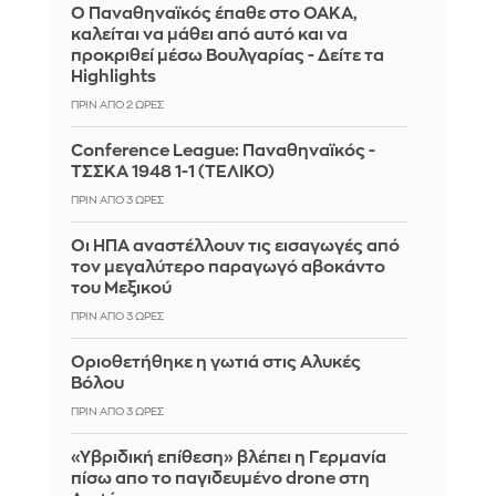
Ο Παναθηναϊκός έπαθε στο ΟΑΚΑ,
καλείται να μάθει από αυτό και να
προκριθεί μέσω Βουλγαρίας - Δείτε τα
Highlights
ΠΡΙΝ ΑΠΌ 2 ΏΡΕΣ
Conference League: Παναθηναϊκός -
ΤΣΣΚΑ 1948 1-1 (ΤΕΛΙΚΟ)
ΠΡΙΝ ΑΠΌ 3 ΏΡΕΣ
Οι ΗΠΑ αναστέλλουν τις εισαγωγές από
τον μεγαλύτερο παραγωγό αβοκάντο
του Μεξικού
ΠΡΙΝ ΑΠΌ 3 ΏΡΕΣ
Οριοθετήθηκε η γωτιά στις Αλυκές
Βόλου
ΠΡΙΝ ΑΠΌ 3 ΏΡΕΣ
«Υβριδική επίθεση» βλέπει η Γερμανία
πίσω απο το παγιδευμένο drone στη