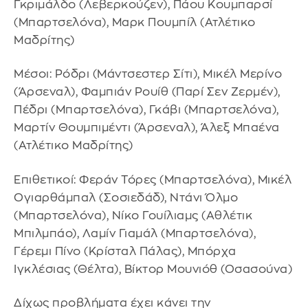
Γκριμάλδο (Λεβερκούζεν), Πάου Κουμπαρσί
(Μπαρτσελόνα), Μαρκ Πουμπίλ (Ατλέτικο
Μαδρίτης)
Μέσοι: Ρόδρι (Μάντσεστερ Σίτι), Μικέλ Μερίνο
(Άρσεναλ), Φαμπιάν Ρουίθ (Παρί Σεν Ζερμέν),
Πέδρι (Μπαρτσελόνα), Γκάβι (Μπαρτσελόνα),
Μαρτίν Θουμπιμέντι (Άρσεναλ), Άλεξ Μπαένα
(Ατλέτικο Μαδρίτης)
Επιθετικοί: Φεράν Τόρες (Μπαρτσελόνα), Μικέλ
Ογιαρθάμπαλ (Σοσιεδάδ), Ντάνι Όλμο
(Μπαρτσελόνα), Νίκο Γουίλιαμς (Αθλέτικ
Μπιλμπάο), Λαμίν Γιαμάλ (Μπαρτσελόνα),
Γέρεμι Πίνο (Κρίσταλ Πάλας), Μπόρχα
Ιγκλέσιας (Θέλτα), Βίκτορ Μουνιόθ (Οσασούνα)
Δίχως προβλήματα έχει κάνει την