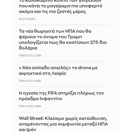
Το καλοκαιρινό κόλπο των γιαγιάδων
που κάνει το μαγείρεμα πιο υποφερτό
ακόμα και τις πιο ζεστές μέρες
IN 2 HOURS
Τα νέα θωρηκτά των ΗΠΑ που θα
φέρουν το όνομα του Τραμπ
υπολογίζεται πως θα κοστίσουν 275 δισ.
δολάρια
ΠΡΙΝ ΑΠΌ 1 ΏΡΑ
«Νέο επίπεδο απειλής» το drone με
εκρηκτικά στη Λειψία
ΠΡΙΝ ΑΠΌ 1 ΏΡΑ
Η ηγεσία της FIFA στηρίζει πλήρως τον
πρόεδρο Ινφαντίνο
ΠΡΙΝ ΑΠΌ 1 ΏΡΑ
Wall Street: Κλείσιμο χωρίς κατεύθυνση,
αναμένοντας μια συμφωνία μεταξύ ΗΠΑ
και Ιράν