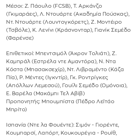
Μέσοι: Ζ. Πάουλο (FCSB), Τ. Αρκάνζο
(Γκιμαράες), Λ. Ντουάρτε (Ακαδημία Πούσκας),
Ντ. Ντουάρτε (Λουντογκόρετς), Ζ. Μοντέιρο
(Τσβόλε), Κ. Λενίνι (Κράσνονταρ), Γιανίκ Σεμέδο
(Φαρένσε)
Επιθετικοί: Μπεντσιμόλ (Άκρον Τολιάτι), Ζ.
Καμπράλ (Εστρέλα ντε Αμαντόρα), Ν. Ντα
Κόστα (Μπασακσεχίρ), Ντ. Λιβραμέντο (Κάζα
Πία), Ρ. Μέντες (Ιγκντίρ), Γκ. Ροντρίγκες
(Απόλλων Λεμεσού), Γουίλι Σεμέδο (Ομόνοια),
Ε. Βαρέλα (Μακάμπι Τελ Αβίβ)
Προπονητής: Μπουμπίστα (Πέδρο Λεϊτάο
Μπρίτο)
Ισπανία (Ντε λα Φουέντε): Σιμόν - Γιορέντε,
Κουμπαρσί, Λαπόρτ, Κουκουρέγια - Ρουίθ,