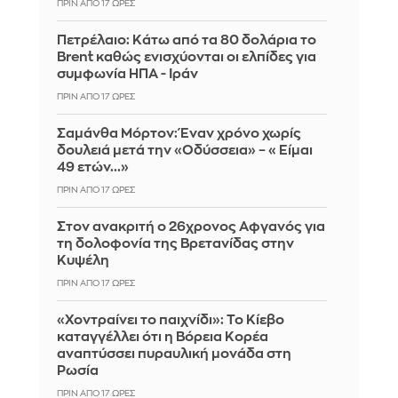
ΠΡΙΝ ΑΠΌ 17 ΏΡΕΣ
Πετρέλαιο: Κάτω από τα 80 δολάρια το
Brent καθώς ενισχύονται οι ελπίδες για
συμφωνία ΗΠΑ - Ιράν
ΠΡΙΝ ΑΠΌ 17 ΏΡΕΣ
Σαμάνθα Μόρτον: Έναν χρόνο χωρίς
δουλειά μετά την «Οδύσσεια» – «Είμαι
49 ετών...»
ΠΡΙΝ ΑΠΌ 17 ΏΡΕΣ
Στον ανακριτή ο 26χρονος Αφγανός για
τη δολοφονία της Βρετανίδας στην
Κυψέλη
ΠΡΙΝ ΑΠΌ 17 ΏΡΕΣ
«Χοντραίνει το παιχνίδι»: Το Κίεβο
καταγγέλλει ότι η Βόρεια Κορέα
αναπτύσσει πυραυλική μονάδα στη
Ρωσία
ΠΡΙΝ ΑΠΌ 17 ΏΡΕΣ