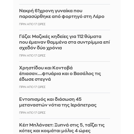
Νεκρή 61χρονη γυναίκα που
παρασύρθηκε από φορτηγό στη Λέρο
ΠΡΙΝ ΑΠΌ 17 ΏΡΕΣ
Γάζα: Μαζικές κηδείες για 112 θύματα
που έμειναν θαμμένα στα συντρίμμια επί
σχεδόν δύο χρόνια
ΠΡΙΝ ΑΠΌ 17 ΏΡΕΣ
Χρηστίδου και Κοντοβά
έπιασαν....φτυάρια και ο Βασάλος τις
έδωσε στεγνά
ΠΡΙΝ ΑΠΌ 17 ΏΡΕΣ
Εντοπισμός και διάσωση 45
μεταναστών νότια της Ιεράπετρας
ΠΡΙΝ ΑΠΌ 17 ΏΡΕΣ
Κέιτ Μπλάνσετ: Ξυπνά στις 5, ταΐζει τις
κότες και κοιμάται μόλις 4 ώρες