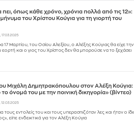
 πει, όπως κάθε χρόνο, χρόνια πολλά από τις 12»:
 μήνυμα του Χρίστου Κούγια για τη γιορτή του
, 17.03.2025
α 17 Μαρτίου, του Οσίου Αλεξίου, ο Αλέξης Κούγιας θα είχε την
 εορτή και ο γιος του Χρίστος δεν θα μπορούσε να το ξεχάσει
του Μιχάλη Δημητρακόπουλου στον Αλέξη Κούγια:
 το όνομά του με την ποινική δικηγορία» (βίντεο)
, 12.03.2025
α τους εντολείς του και τους υπερασπιζόταν λες και ήταν ο ίδ
», είπε ενδεικτικά για τον Αλέξη Κούγια