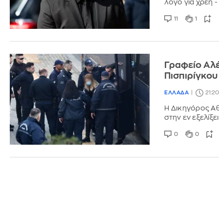
λόγο για χρέη 
11
1
Γραφείο Αλέ
Πισπιρίγκου
ΕΛΛΑΔΑ
21:2
Η Δικηγόρος Αθ
στην εν εξελίξ
0
0