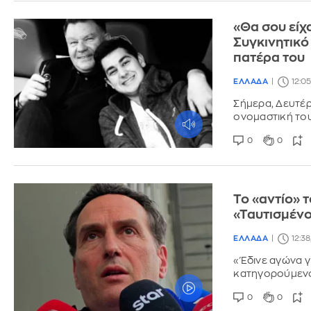
«Θα σου είχα
Συγκινητικό
πατέρα του
ΕΛΛΑΔΑ
12:05
Σήμερα, Δευτέρ
ονομαστική του
0
0
Το «αντίο» 
«Ταυτισμένο
ΕΛΛΑΔΑ
12:38
«Έδινε αγώνα γι
κατηγορούμενος
0
0