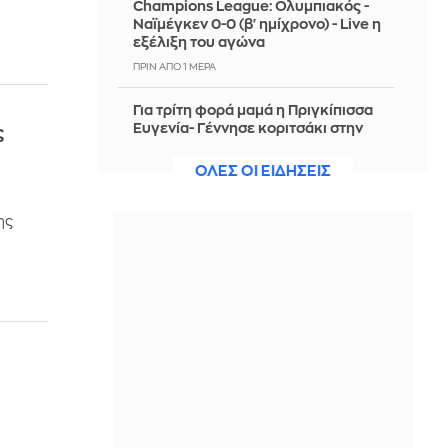
Champions League: Ολυμπιακός -
Ναϊμέγκεν 0-0 (β' ημίχρονο) - Live η
εξέλιξη του αγώνα
ΠΡΙΝ ΑΠΌ 1 ΜΈΡΑ
Για τρίτη φορά μαμά η Πριγκίπισσα
Ευγενία- Γέννησε κοριτσάκι στην
ς
Πορτογαλία- Δείτε φωτογραφία
ΟΛΕΣ ΟΙ ΕΙΔΗΣΕΙΣ
ΠΡΙΝ ΑΠΌ 1 ΜΈΡΑ
Γουατεμάλα: Σε «κόκκινο
ης
συναγερμό» η χώρα λόγω της
ενεργοποίησης του ηφαιστείου
Φουέγκο - Δείτε βίντεο
ΠΡΙΝ ΑΠΌ 1 ΜΈΡΑ
Η αποστολή του Παναθηναϊκού για το
ματς με την ΤΣΣΚΑ 1948
ΠΡΙΝ ΑΠΌ 1 ΜΈΡΑ
Χαλκιδική: Σύλληψη 46χρονου που
επέτρεψε στον ανήλικο γιο του τη