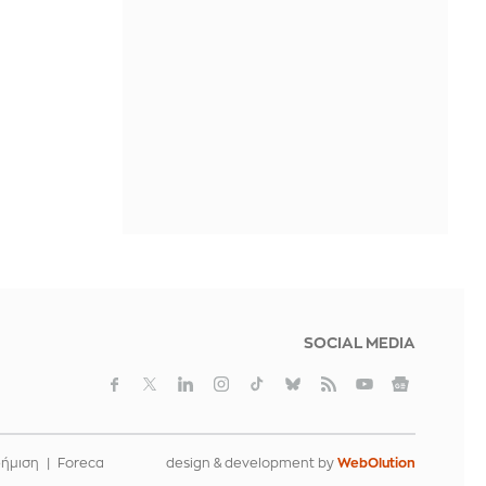
Ισπανία: Δεκαεπτά μετανάστες
σκοτώθηκαν προσπαθώντας να
φτάσουν στις Βαλεαρίδες
ΠΡΙΝ ΑΠΌ 1 ΜΈΡΑ
SOCIAL MEDIA
φήμιση
Foreca
design & development by
WebOlution