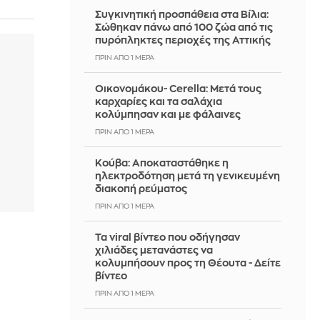
Συγκινητική προσπάθεια στα Βίλια:
Σώθηκαν πάνω από 100 ζώα από τις
πυρόπληκτες περιοχές της Αττικής
ΠΡΙΝ ΑΠΌ 1 ΜΈΡΑ
Οικονομάκου- Cerella: Μετά τους
καρχαρίες και τα σαλάχια
κολύμπησαν και με φάλαινες
ΠΡΙΝ ΑΠΌ 1 ΜΈΡΑ
Κούβα: Αποκαταστάθηκε η
ηλεκτροδότηση μετά τη γενικευμένη
διακοπή ρεύματος
ΠΡΙΝ ΑΠΌ 1 ΜΈΡΑ
Τα viral βίντεο που οδήγησαν
χιλιάδες μετανάστες να
κολυμπήσουν προς τη Θέουτα - Δείτε
βίντεο
ΠΡΙΝ ΑΠΌ 1 ΜΈΡΑ
ς