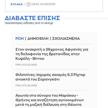
ΕΛΛΑΔΑ
08:43, 04.08.2026
ΔΙΑΒΑΣΤΕ ΕΠΙΣΗΣ
περισσότερες ειδήσεις από το skai.gr
ΡΟΗ
ΔΗΜΟΦΙΛΗ
ΣΧΟΛΙΑΣΜΕΝΑ
Στον ανακριτή ο 26χρονος Αφγανός για
τη δολοφονία της Βρετανίδας στην
Κυψέλη - Βίντεο
ΠΡΙΝ ΑΠΌ 22 ΏΡΕΣ
Φιλιππίνες: Ισχυρός σεισμός 6,3 Ρίχτερ
ανοικτά του Σαρανγκάνι
ΠΡΙΝ ΑΠΌ 22 ΏΡΕΣ
Αγωνία στα σύνορα του Μαρόκου -
Θρήνος και αναζήτηση αγνοουμένων
μετά τη μαζική διέλευση στη Θέουτα