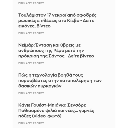
ΠΡΙΝ ΑΠΌ 22 ΏΡΕΣ
Τουλάχιστον 17 νεκροί από σφοδρές
ρωσικές επιθέσεις στο Κίεβο - Δείτε
εικόνες, βίντεο
ΠΡΙΝ ΑΠΌ 22 ΏΡΕΣ
Νεϊμάρ: Ένταση και ύβρεις με
ανθρώπους της Ρέμο μετά την
πρόκριση της Σάντος - Δείτε βίντεο
ΠΡΙΝ ΑΠΌ 22 ΏΡΕΣ
Πώς η τεχνολογία βοηθά τους
πυροσβέστες στην καταπολέμηση των
δασικών πυρκαγιών
ΠΡΙΝ ΑΠΌ 22 ΏΡΕΣ
Κάνιε Γουέστ-Μπιάνκα Σενσόρι:
Παθιασμένα φιλιά και νέες… γυμνές
πόζες (video-φωτό)
ΠΡΙΝ ΑΠΌ 22 ΏΡΕΣ