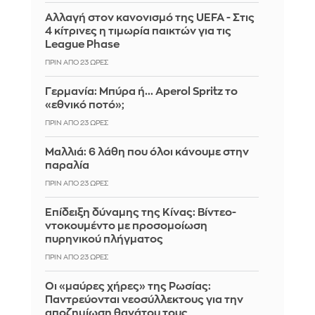
Αλλαγή στον κανονισμό της UEFA - Στις
4 κίτρινες η τιμωρία παικτών για τις
League Phase
ΠΡΙΝ ΑΠΌ 23 ΏΡΕΣ
Γερμανία: Μπύρα ή... Aperol Spritz το
«εθνικό ποτό»;
ΠΡΙΝ ΑΠΌ 23 ΏΡΕΣ
Μαλλιά: 6 λάθη που όλοι κάνουμε στην
παραλία
ΠΡΙΝ ΑΠΌ 23 ΏΡΕΣ
Επίδειξη δύναμης της Κίνας: Βίντεο-
ντοκουμέντο με προσομοίωση
πυρηνικού πλήγματος
ΠΡΙΝ ΑΠΌ 23 ΏΡΕΣ
Οι «μαύρες χήρες» της Ρωσίας:
Παντρεύονται νεοσύλλεκτους για την
αποζημίωση θανάτου τους