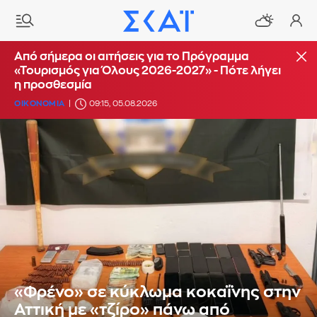
Από σήμερα οι αιτήσεις για το Πρόγραμμα
«Τουρισμός για Όλους 2026-2027» - Πότε λήγει
η προσθεσμία
ΟΙΚΟΝΟΜΙΑ
09:15, 05.08.2026
«Φρένο» σε κύκλωμα κοκαΐνης στην
Αττική με «τζίρο» πάνω από