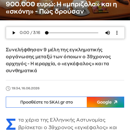
900.000 ευρώ: Η «μπριζόλα» και η
«σκόνη» - Πώς δρούσαν
Συνελήφθησαν 9 μέλη της εγκληματικής
οργάνωσης μεταξύ των όποιων ο 39χρονος
αρχηγός - Η ιεραρχία, ο «εγκέφαλος» και τα
συνθηματικά
19:34, 16.06.2026
Προσθέστε το SKAI.gr στο
Google
Σ
τα χέρια της Ελληνικής Αστυνομίας
βρίσκεται ο 39χρονος «εγκέφαλος» και