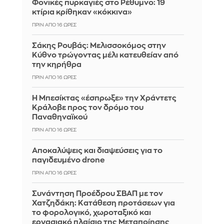
Φονικές πυρκαγιές στο Ρέθυμνο: 19
κτίρια κρίθηκαν «κόκκινα»
ΠΡΙΝ ΑΠΌ 16 ΏΡΕΣ
Σάκης Ρουβάς: Μελισσοκόμος στην
Κύθνο τρώγοντας μέλι κατευθείαν από
την κηρήθρα
ΠΡΙΝ ΑΠΌ 16 ΏΡΕΣ
Η Μπεσίκτας «έσπρωξε» την Χράντετς
Κράλοβε προς τον δρόμο του
Παναθηναϊκού
ΠΡΙΝ ΑΠΌ 16 ΏΡΕΣ
Αποκαλύψεις και διαψεύσεις για το
παγιδευμένο drone
ΠΡΙΝ ΑΠΌ 16 ΏΡΕΣ
Συνάντηση Προέδρου ΣΒΑΠ με τον
Χατζηδάκη: Κατάθεση προτάσεων για
το φορολογικό, χωροταξικό και
εργασιακό πλαίσιο της Μεταποίησης