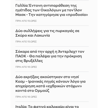
Γαλλία: Έντονη αντιπαράθεση της
ηγέτιδας των Οικολόγων με τον Ίλον
Μασκ - Την κατηγόρησε για «προδοσία»
ΠΡΙΝ ΑΠΌ 15 ΏΡΕΣ
Δύο συλλήψεις για τις πυρκαγιές σε
Σκύρο και Λακωνία
ΠΡΙΝ ΑΠΌ 15 ΏΡΕΣ
Σόκαρε από την αρχή η Άντερλεχτ τον
ΠΑΟΚ - Θα παλέψει για την πρόκριση
στις Βρυξέλλες
ΠΡΙΝ ΑΠΌ 16 ΏΡΕΣ
Δύο εκρήξεις ακούστηκαν στο νησί
Κεσμ – Ιρανικές πηγές κάνουν λόγο για
επιχείρηση κατά «εχθρικών στόχων»
κοντά στο Ορμούζ
ΠΡΙΝ ΑΠΌ 16 ΏΡΕΣ
Ιταλία: To φετινό καλοκαίρι είναι το