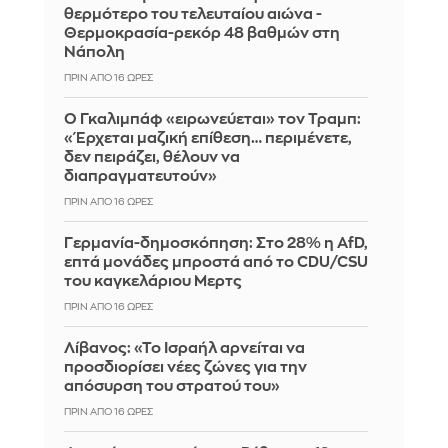
θερμότερο του τελευταίου αιώνα -
Θερμοκρασία-ρεκόρ 48 βαθμών στη
Νάπολη
ΠΡΙΝ ΑΠΌ 16 ΏΡΕΣ
Ο Γκαλιμπάφ «ειρωνεύεται» τον Τραμπ:
«Έρχεται μαζική επίθεση… περιμένετε,
δεν πειράζει, θέλουν να
διαπραγματευτούν»
ΠΡΙΝ ΑΠΌ 16 ΏΡΕΣ
Γερμανία-δημοσκόπηση: Στο 28% η AfD,
επτά μονάδες μπροστά από το CDU/CSU
του καγκελάριου Μερτς
ΠΡΙΝ ΑΠΌ 16 ΏΡΕΣ
Λίβανος: «Το Ισραήλ αρνείται να
προσδιορίσει νέες ζώνες για την
απόσυρση του στρατού του»
ΠΡΙΝ ΑΠΌ 16 ΏΡΕΣ