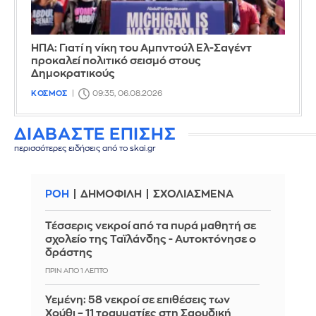
ΗΠΑ: Γιατί η νίκη του Αμπντούλ Ελ-Σαγέντ
προκαλεί πολιτικό σεισμό στους
Δημοκρατικούς
ΚΟΣΜΟΣ
09:35, 06.08.2026
ΔΙΑΒΑΣΤΕ ΕΠΙΣΗΣ
περισσότερες ειδήσεις από το skai.gr
ΡΟΗ
ΔΗΜΟΦΙΛΗ
ΣΧΟΛΙΑΣΜΕΝΑ
Τέσσερις νεκροί από τα πυρά μαθητή σε
σχολείο της Ταϊλάνδης - Αυτοκτόνησε ο
δράστης
ΠΡΙΝ ΑΠΌ 1 ΛΕΠΤΌ
Υεμένη: 58 νεκροί σε επιθέσεις των
Χούθι – 11 τραυματίες στη Σαουδική