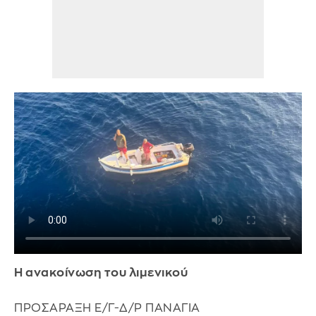
Η ανακοίνωση του λιμενικού
ΠPOΣAPAΞH E/Γ-Δ/P ΠANAΓIA