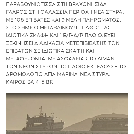
ΠAPABOYNIΩTIΣΣA ΣTH BPAXONHΣIΔA
ΓΛAPOΣ ΣTH ΘAΛAΣΣIA ΠEPIOXH NEA ΣTYPA,
ME 105 EΠIBATEΣ KAI 9 MEΛH ΠΛHPΩMATOΣ.
ΣTO ΣHMEIO METABAINOYN 1 ΠAΘ, 2 ΠΛΣ,
IΔIΩTIKA ΣKAΦH KAI 1 E/Γ-Δ/P ΠΛOIO. EXEI
ΞEKINHΣEI ΔIAΔIKAΣIA METEΠIBIBAΣHΣ TΩN
EΠIBATΩN ΣE IΔIΩTIKA ΣKAΦH KAI
METAΦEPONTAI ME AΣΦAΛEIA ΣTO ΛIMANI
TΩN NEΩN ΣTYPΩN. TO ΠΛOIO EKTEΛOYΣE TO
ΔPOMOΛOΓIO AΓIA MAPINA-NEA ΣTYPA.
KAIPOΣ BA 4-5 BF.