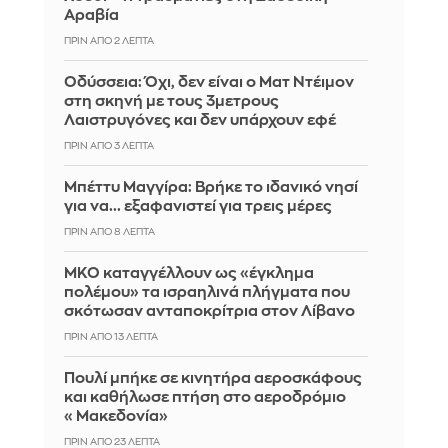
Αραβία
ΠΡΙΝ ΑΠΌ 2 ΛΕΠΤΆ
Οδύσσεια: Όχι, δεν είναι ο Ματ Ντέιμον
στη σκηνή με τους 3μετρους
Λαιστρυγόνες και δεν υπάρχουν εφέ
ΠΡΙΝ ΑΠΌ 3 ΛΕΠΤΆ
Μπέττυ Μαγγίρα: Βρήκε το ιδανικό νησί
για να... εξαφανιστεί για τρεις μέρες
ΠΡΙΝ ΑΠΌ 8 ΛΕΠΤΆ
ΜΚΟ καταγγέλλουν ως «έγκλημα
πολέμου» τα ισραηλινά πλήγματα που
σκότωσαν ανταποκρίτρια στον Λίβανο
ΠΡΙΝ ΑΠΌ 13 ΛΕΠΤΆ
Πουλί μπήκε σε κινητήρα αεροσκάφους
και καθήλωσε πτήση στο αεροδρόμιο
«Μακεδονία»
ΠΡΙΝ ΑΠΌ 23 ΛΕΠΤΆ