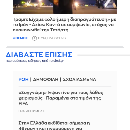
Τραμπ: Είχαμε «ολοήμερη διαπραγμάτευση» με
το Ιράν - Axios: Κοντά σε συμφωνία, στόχος να
ανακοινωθεί την Τετάρτη
ΚΟΣΜΟΣ
07:14, 05.08.2026
ΔΙΑΒΑΣΤΕ ΕΠΙΣΗΣ
περισσότερες ειδήσεις από το skai.gr
ΡΟΗ
ΔΗΜΟΦΙΛΗ
ΣΧΟΛΙΑΣΜΕΝΑ
«Συγγνώμη» Ινφαντίνο για τους λάθος
χειρισμούς - Παραμένει στο τιμόνι της
FIFA
ΠΡΙΝ ΑΠΌ 2 ΜΈΡΕΣ
Στην Ελλάδα εκδίδεται σήμερα η
46χρονη κατηγορούμενη για