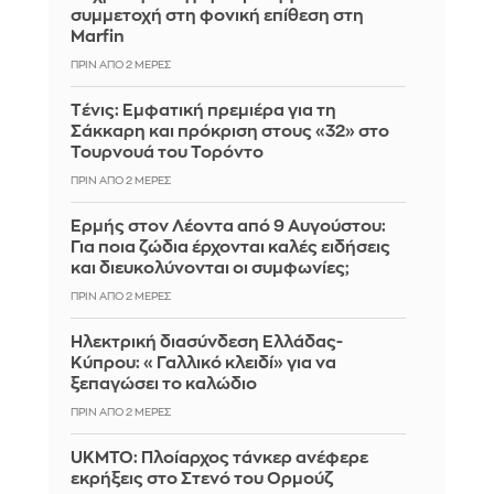
συμμετοχή στη φονική επίθεση στη
Marfin
ΠΡΙΝ ΑΠΌ 2 ΜΈΡΕΣ
Tένις: Εμφατική πρεμιέρα για τη
Σάκκαρη και πρόκριση στους «32» στο
Τουρνουά του Τορόντο
ΠΡΙΝ ΑΠΌ 2 ΜΈΡΕΣ
Ερμής στον Λέοντα από 9 Αυγούστου:
Για ποια ζώδια έρχονται καλές ειδήσεις
και διευκολύνονται οι συμφωνίες;
ΠΡΙΝ ΑΠΌ 2 ΜΈΡΕΣ
Ηλεκτρική διασύνδεση Ελλάδας-
Κύπρου: «Γαλλικό κλειδί» για να
ξεπαγώσει το καλώδιο
ΠΡΙΝ ΑΠΌ 2 ΜΈΡΕΣ
UKMTO: Πλοίαρχος τάνκερ ανέφερε
εκρήξεις στο Στενό του Ορμούζ