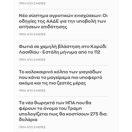
ΠΡΙΝ ΑΠΌ 2 ΜΈΡΕΣ
Νέο σύστημα αγροτικών ενισχύσεων: Οι
οδηγίες της ΑΑΔΕ για την υποβολή των
αιτήσεων επιδότησης
ΠΡΙΝ ΑΠΌ 2 ΜΈΡΕΣ
Φωτιά σε χαμηλή βλάστηση στο Καρύδι
Λασιθίου - Εστάλη μήνυμα από το 112
ΠΡΙΝ ΑΠΌ 2 ΜΈΡΕΣ
Το καλοκαιρινό κόλπο των γιαγιάδων
που κάνει το μαγείρεμα πιο υποφερτό
ακόμα και τις πιο ζεστές μέρες
ΠΡΙΝ ΑΠΌ 2 ΜΈΡΕΣ
Τα νέα θωρηκτά των ΗΠΑ που θα
φέρουν το όνομα του Τραμπ
υπολογίζεται πως θα κοστίσουν 275 δισ.
δολάρια
ΠΡΙΝ ΑΠΌ 2 ΜΈΡΕΣ