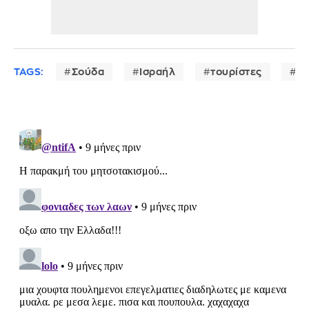
TAGS:
Σούδα
Ισραήλ
τουρίστες
επ