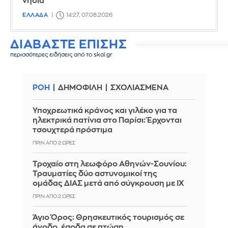
νησιά
ΕΛΛΑΔΑ
14:27, 07.08.2026
ΔΙΑΒΑΣΤΕ ΕΠΙΣΗΣ
περισσότερες ειδήσεις από το skai.gr
ΡΟΗ
ΔΗΜΟΦΙΛΗ
ΣΧΟΛΙΑΣΜΕΝΑ
Υποχρεωτικά κράνος και γιλέκο για τα
ηλεκτρικά πατίνια στο Παρίσι: Έρχονται
τσουχτερά πρόστιμα
ΠΡΙΝ ΑΠΌ 2 ΏΡΕΣ
Τροχαίο στη λεωφόρο Αθηνών-Σουνίου:
Τραυματίες δύο αστυνομικοί της
ομάδας ΔΙΑΣ μετά από σύγκρουση με ΙΧ
ΠΡΙΝ ΑΠΌ 2 ΏΡΕΣ
Άγιο Όρος: Θρησκευτικός τουρισμός σε
άνοδο, έσοδα σε πτώση