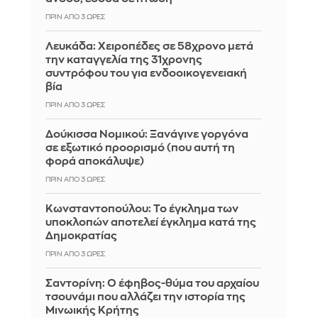
ΠΡΙΝ ΑΠΌ 3 ΏΡΕΣ
Λευκάδα: Χειροπέδες σε 58χρονο μετά
την καταγγελία της 31χρονης
συντρόφου του για ενδοοικογενειακή
βία
ΠΡΙΝ ΑΠΌ 3 ΏΡΕΣ
Δούκισσα Νομικού: Ξανάγινε γοργόνα
σε εξωτικό προορισμό (που αυτή τη
φορά αποκάλυψε)
ΠΡΙΝ ΑΠΌ 3 ΏΡΕΣ
Κωνσταντοπούλου: Το έγκλημα των
υποκλοπών αποτελεί έγκλημα κατά της
Δημοκρατίας
ΠΡΙΝ ΑΠΌ 3 ΏΡΕΣ
Σαντορίνη: Ο έφηβος-θύμα του αρχαίου
τσουνάμι που αλλάζει την ιστορία της
Μινωικής Κρήτης