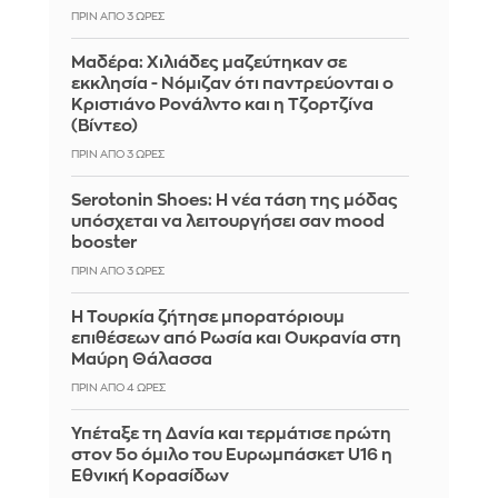
ΠΡΙΝ ΑΠΌ 3 ΏΡΕΣ
Μαδέρα: Χιλιάδες μαζεύτηκαν σε
εκκλησία - Νόμιζαν ότι παντρεύονται ο
Κριστιάνο Ρονάλντο και η Τζορτζίνα
(Βίντεο)
ΠΡΙΝ ΑΠΌ 3 ΏΡΕΣ
Serotonin Shoes: Η νέα τάση της μόδας
υπόσχεται να λειτουργήσει σαν mood
booster
ΠΡΙΝ ΑΠΌ 3 ΏΡΕΣ
Η Τουρκία ζήτησε μπορατόριουμ
επιθέσεων από Ρωσία και Ουκρανία στη
Μαύρη Θάλασσα
ΠΡΙΝ ΑΠΌ 4 ΏΡΕΣ
Υπέταξε τη Δανία και τερμάτισε πρώτη
στον 5ο όμιλο του Ευρωμπάσκετ U16 η
Εθνική Κορασίδων