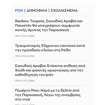
ΡΟΗ
ΔΗΜΟΦΙΛΗ
ΣΧΟΛΙΑΣΜΕΝΑ
Reuters: Τουρκία, Σαουδική Αραβία και
Πακιστάν θα υπογράψουν συμφωνία
κοινής άμυνας την Παρασκευή
ΠΡΙΝ ΑΠΌ 2 ΏΡΕΣ
Τραυματισμός 53χρονου ναυτικού κατά
την πρόσδεση πλοίου στη Ρόδο
ΠΡΙΝ ΑΠΌ 2 ΏΡΕΣ
Σαουδική Αραβία: Επίκειται επίθεση από
Χούθι και ιρακινές οργανώσεις υπό την
καθοδήγηση του Ιράν
ΠΡΙΝ ΑΠΌ 2 ΏΡΕΣ
Πουέρτο Ρίκο: Νερό με το δελτίο από
την Παρασκευή, λόγω της ανομβρίας
στο νησί