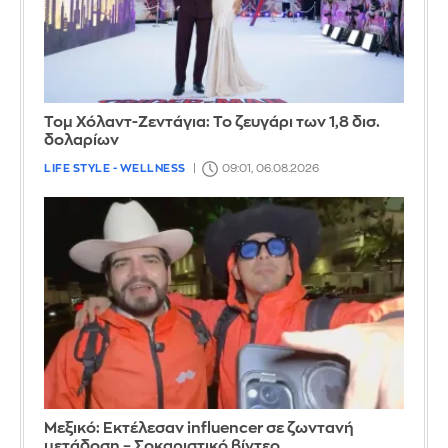
Τομ Χόλαντ-Ζεντάγια: Το ζευγάρι των 1,8 δισ.
δολαρίων
LIFE STYLE - WELLNESS
09:01, 06.08.2026
Μεξικό: Εκτέλεσαν influencer σε ζωντανή
μετάδοση – Σοκαριστικό βίντεο