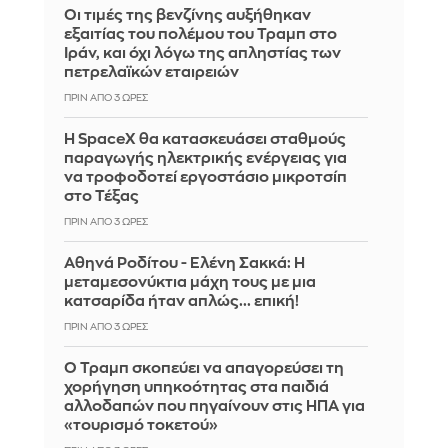
Οι τιμές της βενζίνης αυξήθηκαν
εξαιτίας του πολέμου του Τραμπ στο
Ιράν, και όχι λόγω της απληστίας των
πετρελαϊκών εταιρειών
ΠΡΙΝ ΑΠΌ 3 ΏΡΕΣ
Η SpaceX θα κατασκευάσει σταθμούς
παραγωγής ηλεκτρικής ενέργειας για
να τροφοδοτεί εργοστάσιο μικροτσίπ
στο Τέξας
ΠΡΙΝ ΑΠΌ 3 ΏΡΕΣ
Αθηνά Ροδίτου - Ελένη Σακκά: Η
μεταμεσονύκτια μάχη τους με μια
κατσαρίδα ήταν απλώς... επική!
ΠΡΙΝ ΑΠΌ 3 ΏΡΕΣ
Ο Τραμπ σκοπεύει να απαγορεύσει τη
χορήγηση υπηκοότητας στα παιδιά
αλλοδαπών που πηγαίνουν στις ΗΠΑ για
«τουρισμό τοκετού»