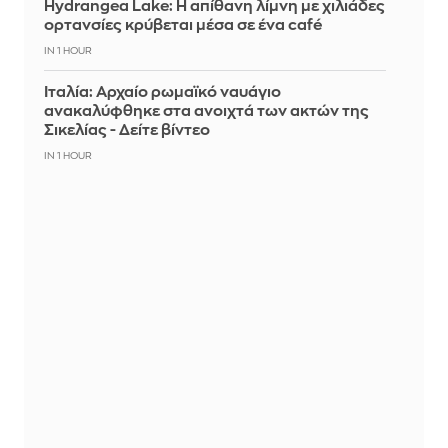
Hydrangea Lake: Η απίθανη λίμνη με χιλιάδες
ορτανσίες κρύβεται μέσα σε ένα café
IN 1 HOUR
Ιταλία: Αρχαίο ρωμαϊκό ναυάγιο
ανακαλύφθηκε στα ανοιχτά των ακτών της
Σικελίας - Δείτε βίντεο
IN 1 HOUR