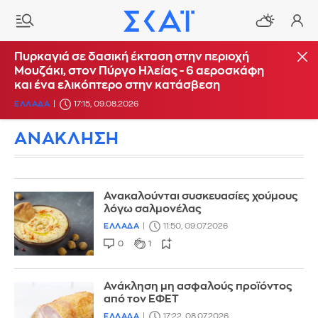
Πυρκαγιά σε δασική έκταση στην περιοχή
Μουζάκι, στον Πύργο Ηλείας - 6 αεροσκάφη
και ένα ελικόπτερο στην κατάσβεση
ΕΛΛΑΔΑ
17:15, 09.08.2026
ΑΝΑΚΛΗΣΗ
Ανακαλούνται συσκευασίες χούμους
λόγω σαλμονέλας
ΕΛΛΑΔΑ
11:50, 09.07.2026
0
1
Ανάκληση μη ασφαλούς προϊόντος
από τον ΕΦΕΤ
ΕΛΛΑΔΑ
17:22, 08.07.2026