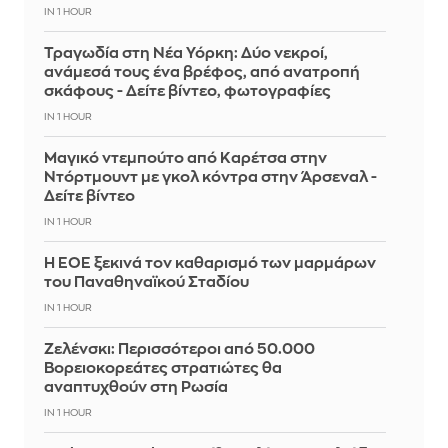
IN 1 HOUR
Τραγωδία στη Νέα Υόρκη: Δύο νεκροί,
ανάμεσά τους ένα βρέφος, από ανατροπή
σκάφους - Δείτε βίντεο, φωτογραφίες
IN 1 HOUR
Μαγικό ντεμπούτο από Καρέτσα στην
Ντόρτμουντ με γκολ κόντρα στην Άρσεναλ -
Δείτε βίντεο
IN 1 HOUR
Η ΕΟΕ ξεκινά τον καθαρισμό των μαρμάρων
του Παναθηναϊκού Σταδίου
IN 1 HOUR
Ζελένσκι: Περισσότεροι από 50.000
Βορειοκορεάτες στρατιώτες θα
αναπτυχθούν στη Ρωσία
IN 1 HOUR