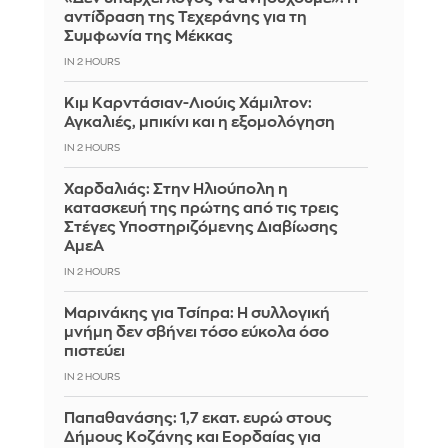
αντίδραση της Τεχεράνης για τη
Συμφωνία της Μέκκας
IN 2 HOURS
Κιμ Καρντάσιαν-Λιούις Χάμιλτον:
Αγκαλιές, μπικίνι και η εξομολόγηση
IN 2 HOURS
Χαρδαλιάς: Στην Ηλιούπολη η
κατασκευή της πρώτης από τις τρεις
Στέγες Υποστηριζόμενης Διαβίωσης
ΑμεΑ
IN 2 HOURS
Μαρινάκης για Τσίπρα: Η συλλογική
μνήμη δεν σβήνει τόσο εύκολα όσο
πιστεύει
IN 2 HOURS
Παπαθανάσης: 1,7 εκατ. ευρώ στους
Δήμους Κοζάνης και Εορδαίας για