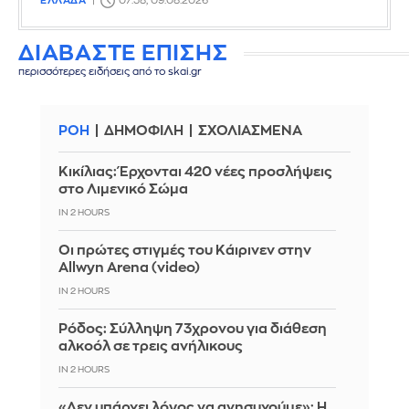
ΕΛΛΑΔΑ
07:58, 09.08.2026
ΔΙΑΒΑΣΤΕ ΕΠΙΣΗΣ
περισσότερες ειδήσεις από το skai.gr
ΡΟΗ
ΔΗΜΟΦΙΛΗ
ΣΧΟΛΙΑΣΜΕΝΑ
Κικίλιας: Έρχονται 420 νέες προσλήψεις
στο Λιμενικό Σώμα
IN 2 HOURS
Οι πρώτες στιγμές του Κάιρινεν στην
Allwyn Arena (video)
IN 2 HOURS
Ρόδος: Σύλληψη 73χρονου για διάθεση
αλκοόλ σε τρεις ανήλικους
IN 2 HOURS
«Δεν υπάρχει λόγος να ανησυχούμε»: Η