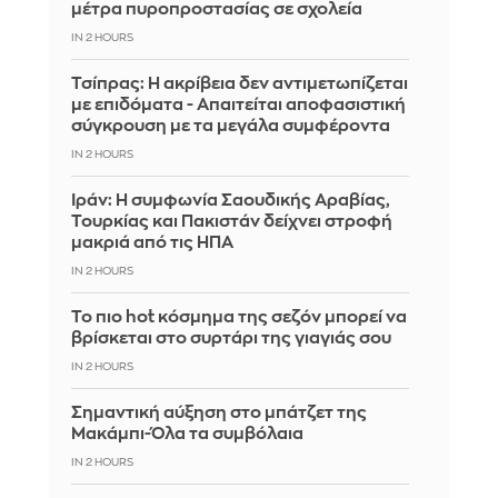
μέτρα πυροπροστασίας σε σχολεία
IN 2 HOURS
Τσίπρας: Η ακρίβεια δεν αντιμετωπίζεται
με επιδόματα - Απαιτείται αποφασιστική
σύγκρουση με τα μεγάλα συμφέροντα
IN 2 HOURS
Ιράν: Η συμφωνία Σαουδικής Αραβίας,
Τουρκίας και Πακιστάν δείχνει στροφή
μακριά από τις ΗΠΑ
IN 2 HOURS
Το πιο hot κόσμημα της σεζόν μπορεί να
βρίσκεται στο συρτάρι της γιαγιάς σου
IN 2 HOURS
Σημαντική αύξηση στο μπάτζετ της
Μακάμπι-Όλα τα συμβόλαια
IN 2 HOURS