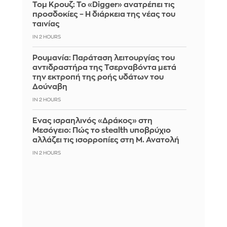
Τομ Κρουζ: Το «Digger» ανατρέπει τις
προσδοκίες – Η διάρκεια της νέας του
ταινίας
IN 2 HOURS
Ρουμανία: Παράταση λειτουργίας του
αντιδραστήρα της Τσερναβόντα μετά
την εκτροπή της ροής υδάτων του
Δούναβη
IN 2 HOURS
Ένας ισραηλινός «Δράκος» στη
Μεσόγειο: Πώς το stealth υποβρύχιο
αλλάζει τις ισορροπίες στη Μ. Ανατολή
IN 2 HOURS