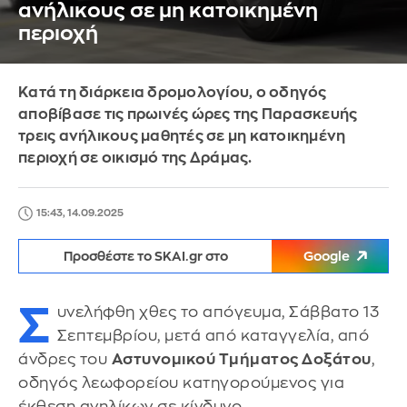
ανήλικους σε μη κατοικημένη
περιοχή
Κατά τη διάρκεια δρομολογίου, ο οδηγός
αποβίβασε τις πρωινές ώρες της Παρασκευής
τρεις ανήλικους μαθητές σε μη κατοικημένη
περιοχή σε οικισμό της Δράμας.
15:43, 14.09.2025
Προσθέστε το SKAI.gr στο
Google
Σ
υνελήφθη χθες το απόγευμα, Σάββατο 13
Σεπτεμβρίου, μετά από καταγγελία, από
άνδρες του
Αστυνομικού Τμήματος Δοξάτου
,
οδηγός λεωφορείου κατηγορούμενος για
έκθεση ανηλίκων σε κίνδυνο.